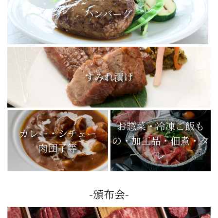
ハンバーグ
すみれ漬け
お惣菜・冷凍ご飯も
カレー・シチュー
の・加工品・佃煮・タ
肉団子等
レ
-頒布会-