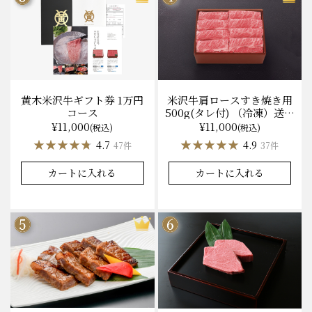
黄木米沢牛ギフト券 1万円
米沢牛肩ロースすき焼き用
コース
500g(タレ付) （冷凍）送料
無料 化粧箱入
¥11,000
¥11,000
(税込)
(税込)
★★★★★
★★★★★
★★★★★
★★★★★
4.7
4.9
47件
37件
カートに入れる
カートに入れる