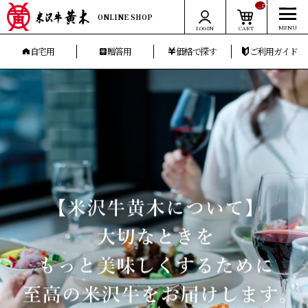
__ITM_CNT__
ONLINE SHOP
LOGIN
CART
自宅用
贈答用
価格で探す
ご利用ガイド