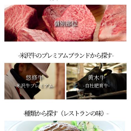
個別部位
-米沢牛のプレミアムブランドから探す-
悠修牛
黄木牛
-米沢牛プレミアム-
-自社肥育牛-
-種類から探す（レストランの味）-