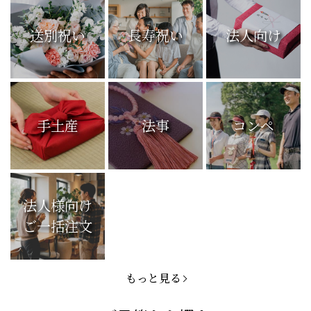
送別祝い
長寿祝い
法人向け
手土産
法事
コンペ
法人様向け
ご一括注文
もっと見る