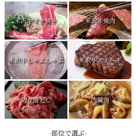
米沢牛すき焼き
米沢牛焼肉
米沢牛しゃぶしゃぶ
米沢牛ステーキ
切り落とし
内臓肉
-部位で選ぶ-