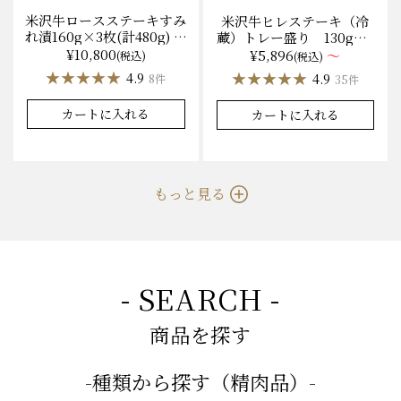
米沢牛ロースステーキすみ
米沢牛ヒレステーキ（冷
れ漬160g×3枚(計480g) 木
蔵）トレー盛り 130g×1
箱入 味噌酒粕漬け/冷蔵
枚から量り売り
¥10,800
¥5,896
～
(税込)
(税込)
送料無料
★★★★★
★★★★★
★★★★★
★★★★★
4.9
4.9
8件
35件
カートに入れる
カートに入れる
もっと見る
- SEARCH -
商品を探す
-種類から探す（精肉品）-