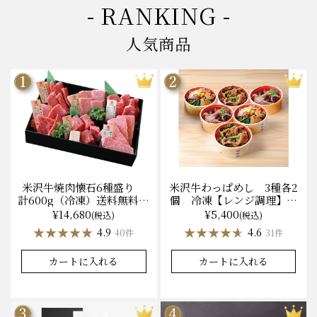
- RANKING -
人気商品
米沢牛焼肉懐石6種盛り
米沢牛わっぱめし 3種各2
計600g（冷凍）送料無料
個 冷凍【レンジ調理】化
化粧箱入
粧箱入
¥14,680
¥5,400
(税込)
(税込)
★★★★★
★★★★★
★★★★★
★★★★★
4.9
4.6
40件
31件
カートに入れる
カートに入れる