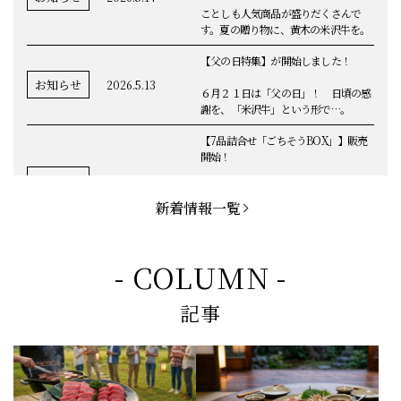
ことしも人気商品が盛りだくさんで
す。夏の贈り物に、黄木の米沢牛を。
【父の日特集】が開始しました！
お知らせ
2026.5.13
６月２１日は「父の日」！ 日頃の感
謝を、「米沢牛」という形で…。
【7品詰合せ「ごちそうBOX」】販売
開始！
お知らせ
2026.5.1
「米沢牛切落し」「ハンバーグ」「メ
ンチカツ」など、黄木の自慢が詰まっ
新着情報一覧
てます。
お知らせ
2026.5.4
定休日変更のお知らせ
- COLUMN -
【BBQ(バーベキュー)特集】これから
記事
の時期にぴったりなBBQにオススメな
お知らせ
2026.4.26
米沢牛の商品をご紹介いたします。今
回限定のBBQセットや、定番部位のお
すすめ商品もございます！
【母の日】5月10日の母の日に、