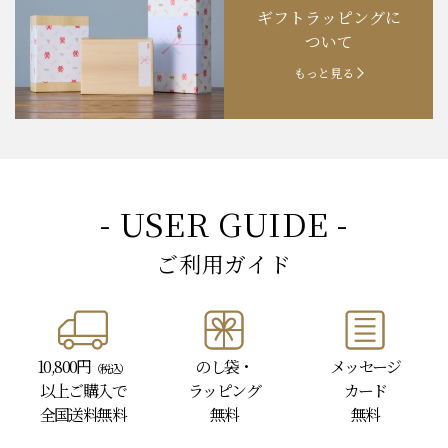
ギフトラッピングに
お知らせ
202４.09.18
【秋の味覚祭】食欲の秋！
ついて
もっと見る
- USER GUIDE -
ご利用ガイド
10,800円
のし袋・
メッセージ
（税込）
以上
ご購入で
ラッピング
カード
全国送料無料
無料
無料