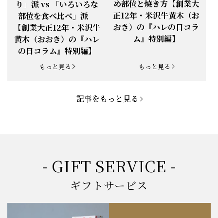
め部位と焼き方【創業大
り」派 vs 「いろいろな
正12年・米沢牛黄木（お
部位を食べ比べ」派
お知らせ
2025.5.19
「父の日特集」開催中
おき）の『ハレの日コラ
【創業大正12年・米沢牛
ム』特別編】
黄木（おおき）の『ハレ
お知らせ
2025.4.28
「BBQ企画」開催中！
の日コラム』特別編】
お知らせ
2025.4.28
「母の日企画」開催中！
もっと見る
もっと見る
お知らせ
2025.4.21
「悠修牛」が限定入荷！
記事をもっと見る
お知らせ
2025.3.22
「新生活応援フェア」開催中！
お知らせ
2025.2.5
「米沢牛もつ鍋セット」発売！
お知らせ
2025.1.15
「肉の賀まつり」開催！
- GIFT SERVICE -
お知らせ
2024.11.1
「お歳暮特集」開催中！
ギフトサービス
お知らせ
2024.10.18
【創業祭】１０１年目に突入！