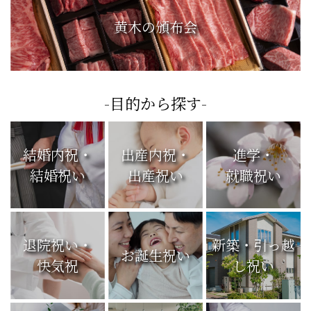
黄木の頒布会
-目的から探す-
結婚内祝・
出産内祝・
進学・
結婚祝い
出産祝い
就職祝い
退院祝い・
新築・引っ越
お誕生祝い
快気祝
し祝い