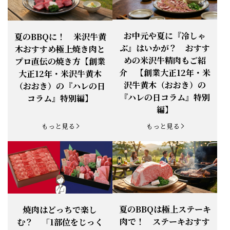
お知らせ
2026.4.13
「『ありがとう』の気持ち」をお贈り
できます。
【ご注意】1月27日（火）は終日、お
お中元や夏に『冷しゃ
夏のBBQに！ 米沢牛黄
お知らせ
2026.1.25
電話・FAXが繋がりません（8:30〜
ぶ』はいかが？ おすす
木おすすめ極上焼き肉と
18:00）
めの米沢牛精肉もご紹
プロ直伝の焼き方【創業
【恵方巻】今年の2月3日は、『米沢牛
お知らせ
介 【創業大正12年・米
2026.1.20
大正12年・米沢牛黄木
恵方巻』を！
沢牛黄木（おおき）の
（おおき）の『ハレの日
【新商品】『米沢牛だし茶漬け』発売
『ハレの日コラム』特別
コラム』特別編】
お知らせ
2026.1.15
開始！
編】
お知らせ
2025.11.3
「黄木の御歳暮」早割開始！
もっと見る
もっと見る
お知らせ
2025.9.13
「秋分の日」定休日変更のお知らせ
お知らせ
2025.6.16
新登場！一膳ご飯
お知らせ
2025.6.3
「黄木のお中元」開始！
夏のBBQは極上ステーキ
焼肉はどっちで楽し
肉で！ ステーキおすす
む？ 「1部位をじっく
お知らせ
2025.5.28
「初夏の肉祭り」開催中