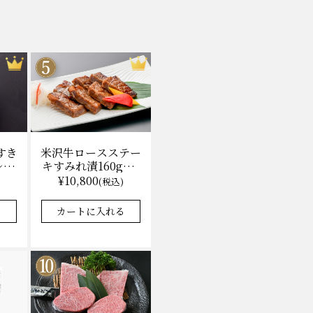
米沢牛ロースステー
すき
キすみれ漬160g×3
レ付)
枚(計480g) 木箱入
無料
¥10,800
(税込)
味噌酒粕漬け/冷蔵
送料無料
カートに入れる
る