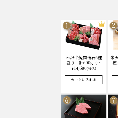
米沢牛焼肉懐石6種
米
盛り 計600g（冷
種
凍）送料無料 化粧
ン
¥14,680
(税込)
箱入
カートに入れる