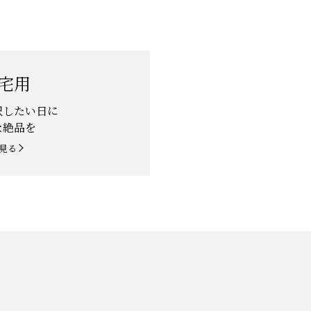
宅用
沢したい日に
な絶品を
見る