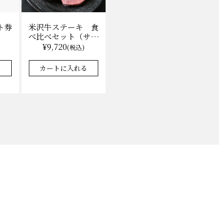
ト券
米沢牛ステーキ 食
べ比べセット（サー
ロイン100g×2枚、
¥9,720
)
(税込)
上モモ100g×2枚）
（冷凍）送料無料
る
カートに入れる
化粧箱入