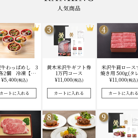
人気商品
黄木米沢牛ギフト券
米沢牛肩ロース
沢牛わっぱめし 3
1万円コース
焼き用 500g(タ
各2個 冷凍【レ
（冷凍）送料
ジ調理】化粧箱入
¥11,000
¥11,000
¥5,400
(税込)
(税込)
(税込)
化粧箱入
カートに入れる
カートに入れ
カートに入れる