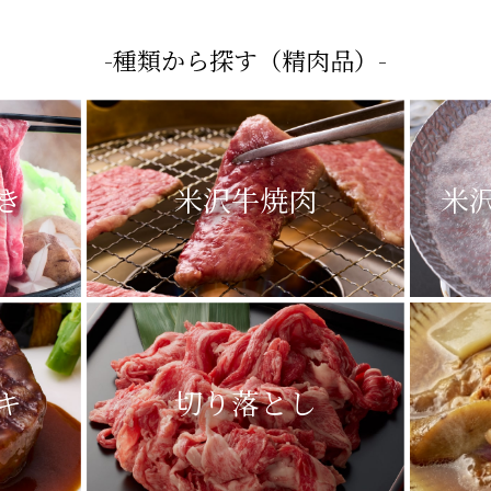
-種類から探す（精肉品）-
き
米沢牛焼肉
米
キ
切り落とし