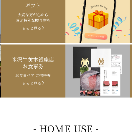
ギフト
大切な方が心から
喜ぶ特別な贈り物を
もっと見る
米沢牛黄木銀座店
お食事券
お食事ペア ご招待券
もっと見る
- HOME USE -