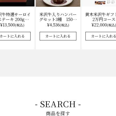
沢牛特選サーロイ
黄木米沢牛ギフ
米沢牛入りハンバー
テーキ 200g×2
2万円コース
グセット3種 150ｇ
（冷凍）送料無
各2 【凍】湯せん
¥13,500
¥22,000
¥4,536
(税込)
(税込
(税込)
料 化粧箱入
調理 化粧箱入
カートに入れる
カートに入れ
カートに入れる
- SEARCH -
商品を探す