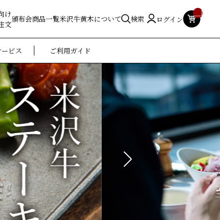
__ITM_
向け
頒布会
商品一覧
米沢牛黄木について
検索
ログイン
注文
サービス
ご利用ガイド