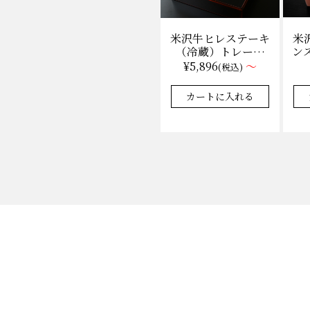
米
米沢牛ヒレステーキ
ンス
（冷蔵）トレー盛
枚
り 130g×1枚から
¥5,896
～
(税込)
量り売り
カートに入れる