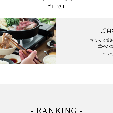
ご自宅用
ご自
ちょっと贅
華やか
もっと
- RANKING -