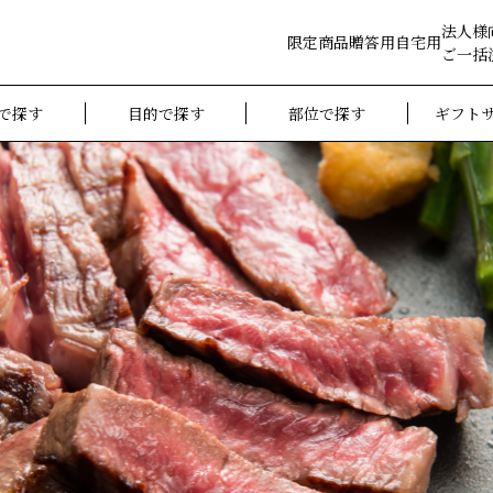
法人様
限定商品
贈答用
自宅用
ご一括
で探す
目的で探す
部位で探す
ギフト