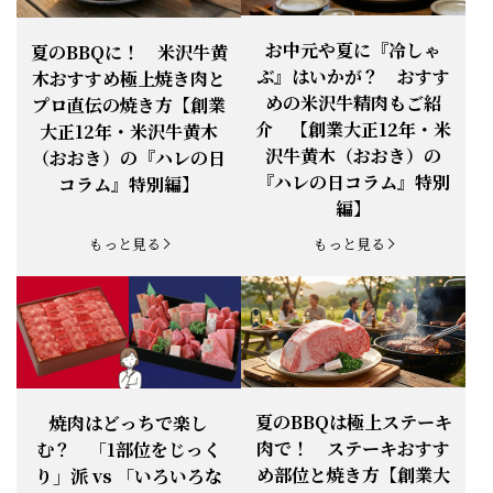
お知らせ
2026.4.13
「『ありがとう』の気持ち」をお贈り
できます。
【ご注意】1月27日（火）は終日、お
お中元や夏に『冷しゃ
夏のBBQに！ 米沢牛黄
お知らせ
2026.1.25
電話・FAXが繋がりません（8:30〜
ぶ』はいかが？ おすす
木おすすめ極上焼き肉と
18:00）
めの米沢牛精肉もご紹
プロ直伝の焼き方【創業
【恵方巻】今年の2月3日は、『米沢牛
お知らせ
介 【創業大正12年・米
2026.1.20
大正12年・米沢牛黄木
恵方巻』を！
沢牛黄木（おおき）の
（おおき）の『ハレの日
【新商品】『米沢牛だし茶漬け』発売
『ハレの日コラム』特別
コラム』特別編】
お知らせ
2026.1.15
開始！
編】
お知らせ
2025.11.3
「黄木の御歳暮」早割開始！
もっと見る
もっと見る
お知らせ
2025.9.13
「秋分の日」定休日変更のお知らせ
お知らせ
2025.6.16
新登場！一膳ご飯
お知らせ
2025.6.3
「黄木のお中元」開始！
夏のBBQは極上ステーキ
焼肉はどっちで楽し
肉で！ ステーキおすす
む？ 「1部位をじっく
お知らせ
2025.5.28
「初夏の肉祭り」開催中