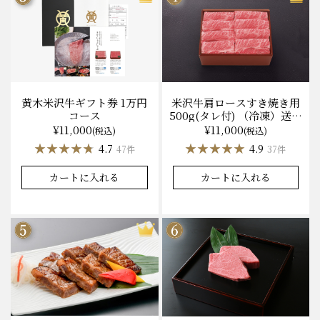
黄木米沢牛ギフト券 1万円
米沢牛肩ロースすき焼き用
コース
500g(タレ付) （冷凍）送料
無料 化粧箱入
¥11,000
¥11,000
(税込)
(税込)
★★★★★
★★★★★
★★★★★
★★★★★
4.7
4.9
47件
37件
カートに入れる
カートに入れる