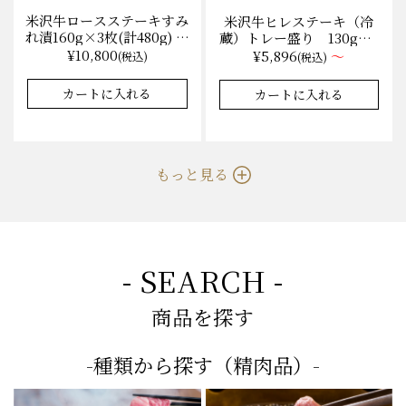
米沢牛ロースステーキすみ
米沢牛ヒレステーキ（冷
れ漬160g×3枚(計480g) 木
蔵）トレー盛り 130g×1
箱入 味噌酒粕漬け/冷蔵
枚から量り売り
¥10,800
¥5,896
～
(税込)
(税込)
送料無料
★★★★★
★★★★★
★★★★★
★★★★★
4.9
4.9
8件
35件
カートに入れる
カートに入れる
もっと見る
- SEARCH -
商品を探す
-種類から探す（精肉品）-