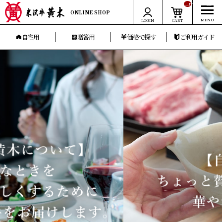
__ITM_CNT__
ONLINE SHOP
LOGIN
CART
自宅用
贈答用
価格で探す
ご利用ガイド