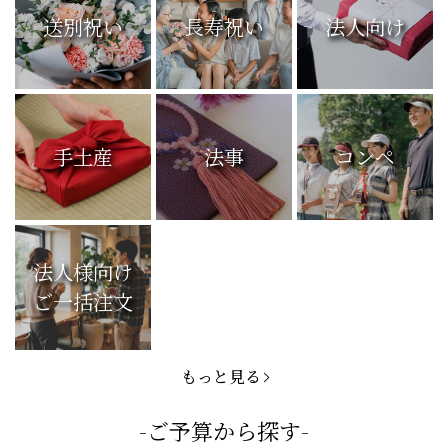
送別祝い
長寿祝い
法人向け
手土産
法事
コンペ
法人様向け
ご一括注文
もっと見る