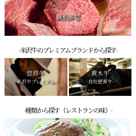
個別部位
-米沢牛のプレミアムブランドから探す-
悠修牛
黄木牛
-米沢牛プレミアム-
-自社肥育牛-
-種類から探す（レストランの味）-