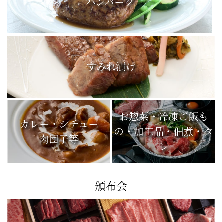
ハンバーグ
すみれ漬け
お惣菜・冷凍ご飯も
カレー・シチュー
の・加工品・佃煮・タ
肉団子等
レ
-頒布会-