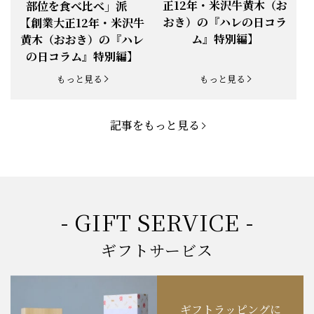
め部位と焼き方【創業大
り」派 vs 「いろいろな
正12年・米沢牛黄木（お
部位を食べ比べ」派
お知らせ
2025.5.19
「父の日特集」開催中
おき）の『ハレの日コラ
【創業大正12年・米沢牛
ム』特別編】
黄木（おおき）の『ハレ
お知らせ
2025.4.28
「BBQ企画」開催中！
の日コラム』特別編】
お知らせ
2025.4.28
「母の日企画」開催中！
もっと見る
もっと見る
お知らせ
2025.4.21
「悠修牛」が限定入荷！
記事をもっと見る
お知らせ
2025.3.22
「新生活応援フェア」開催中！
お知らせ
2025.2.5
「米沢牛もつ鍋セット」発売！
お知らせ
2025.1.15
「肉の賀まつり」開催！
- GIFT SERVICE -
お知らせ
2024.11.1
「お歳暮特集」開催中！
ギフトサービス
お知らせ
2024.10.18
【創業祭】１０１年目に突入！