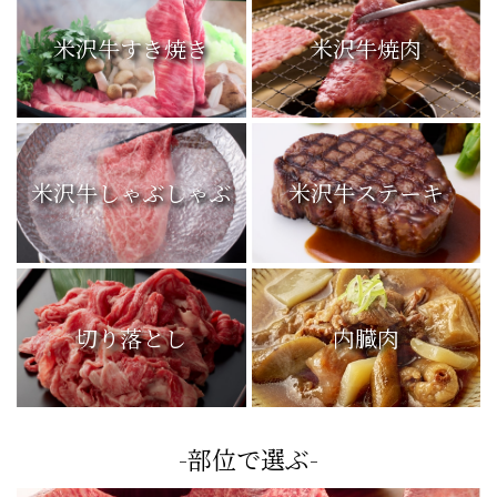
米沢牛すき焼き
米沢牛焼肉
米沢牛しゃぶしゃぶ
米沢牛ステーキ
切り落とし
内臓肉
-部位で選ぶ-