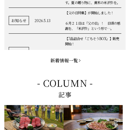
ことしも人気商品が盛りだくさんで
す。夏の贈り物に、黄木の米沢牛を。
【父の日特集】が開始しました！
お知らせ
2026.5.13
６月２１日は「父の日」！ 日頃の感
謝を、「米沢牛」という形で…。
【7品詰合せ「ごちそうBOX」】販売
開始！
お知らせ
2026.5.1
「米沢牛切落し」「ハンバーグ」「メ
ンチカツ」など、黄木の自慢が詰まっ
新着情報一覧
てます。
お知らせ
2026.5.4
定休日変更のお知らせ
- COLUMN -
【BBQ(バーベキュー)特集】これから
記事
の時期にぴったりなBBQにオススメな
お知らせ
2026.4.26
米沢牛の商品をご紹介いたします。今
回限定のBBQセットや、定番部位のお
すすめ商品もございます！
【母の日】5月10日の母の日に、