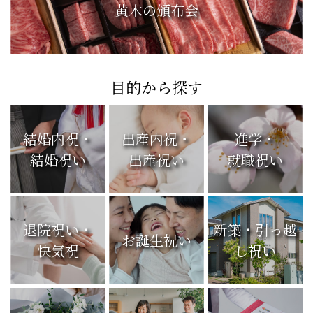
黄木の頒布会
-目的から探す-
結婚内祝・
出産内祝・
進学・
結婚祝い
出産祝い
就職祝い
退院祝い・
新築・引っ越
お誕生祝い
快気祝
し祝い