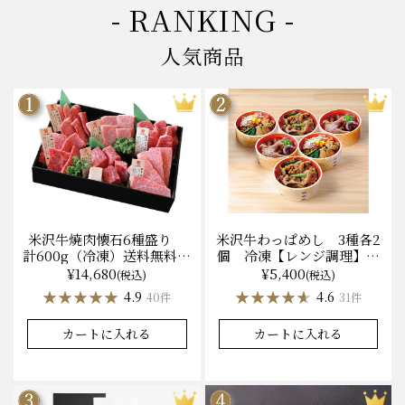
- RANKING -
人気商品
米沢牛焼肉懐石6種盛り
米沢牛わっぱめし 3種各2
計600g（冷凍）送料無料
個 冷凍【レンジ調理】化
化粧箱入
粧箱入
¥14,680
¥5,400
(税込)
(税込)
★★★★★
★★★★★
★★★★★
★★★★★
4.9
4.6
40件
31件
カートに入れる
カートに入れる