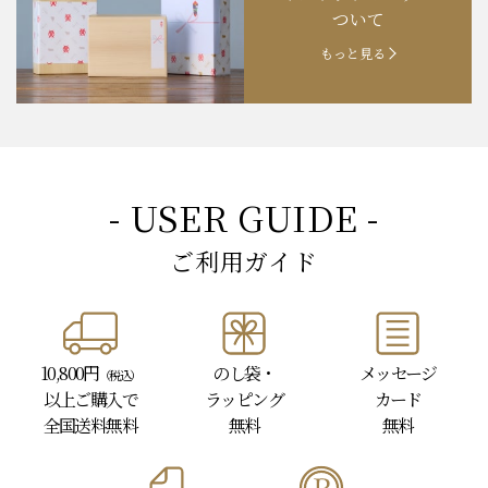
ギフトラッピングに
お知らせ
202４.09.18
【秋の味覚祭】食欲の秋！
ついて
もっと見る
- USER GUIDE -
ご利用ガイド
10,800円
のし袋・
メッセージ
（税込）
以上
ご購入で
ラッピング
カード
全国送料無料
無料
無料