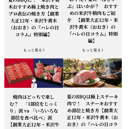
お知らせ
2026.1.25
電話・FAXが繋がりません（8:30〜
ぶ』はいかが？ おすす
木おすすめ極上焼き肉と
18:00）
めの米沢牛精肉もご紹
プロ直伝の焼き方【創業
【恵方巻】今年の2月3日は、『米沢牛
お知らせ
介 【創業大正12年・米
2026.1.20
大正12年・米沢牛黄木
恵方巻』を！
沢牛黄木（おおき）の
（おおき）の『ハレの日
【新商品】『米沢牛だし茶漬け』発売
『ハレの日コラム』特別
コラム』特別編】
お知らせ
2026.1.15
開始！
編】
お知らせ
2025.11.3
「黄木の御歳暮」早割開始！
もっと見る
もっと見る
お知らせ
2025.9.13
「秋分の日」定休日変更のお知らせ
お知らせ
2025.6.16
新登場！一膳ご飯
お知らせ
2025.6.3
「黄木のお中元」開始！
夏のBBQは極上ステーキ
焼肉はどっちで楽し
肉で！ ステーキおすす
む？ 「1部位をじっく
お知らせ
2025.5.28
「初夏の肉祭り」開催中
め部位と焼き方【創業大
り」派 vs 「いろいろな
正12年・米沢牛黄木（お
部位を食べ比べ」派
お知らせ
2025.5.19
「父の日特集」開催中
おき）の『ハレの日コラ
【創業大正12年・米沢牛