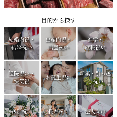
-目的から探す-
結婚内祝・
出産内祝・
進学・
結婚祝い
出産祝い
就職祝い
退院祝い・
新築・引っ越
お誕生祝い
快気祝
し祝い
送別祝い
長寿祝い
法人向け