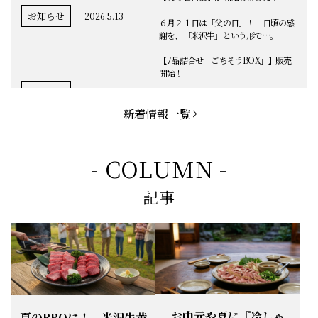
お知らせ
2026.5.13
６月２１日は「父の日」！ 日頃の感
謝を、「米沢牛」という形で…。
【7品詰合せ「ごちそうBOX」】販売
開始！
お知らせ
2026.5.1
「米沢牛切落し」「ハンバーグ」「メ
ンチカツ」など、黄木の自慢が詰まっ
新着情報一覧
てます。
お知らせ
2026.5.4
定休日変更のお知らせ
- COLUMN -
【BBQ(バーベキュー)特集】これから
記事
の時期にぴったりなBBQにオススメな
お知らせ
2026.4.26
米沢牛の商品をご紹介いたします。今
回限定のBBQセットや、定番部位のお
すすめ商品もございます！
【母の日】5月10日の母の日に、
お知らせ
2026.4.13
「『ありがとう』の気持ち」をお贈り
できます。
【ご注意】1月27日（火）は終日、お
お中元や夏に『冷しゃ
夏のBBQに！ 米沢牛黄