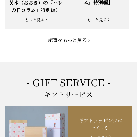
ム』特別編】
黄木（おおき）の『ハレ
お知らせ
2025.4.28
「BBQ企画」開催中！
の日コラム』特別編】
お知らせ
2025.4.28
「母の日企画」開催中！
もっと見る
もっと見る
お知らせ
2025.4.21
「悠修牛」が限定入荷！
記事をもっと見る
お知らせ
2025.3.22
「新生活応援フェア」開催中！
お知らせ
2025.2.5
「米沢牛もつ鍋セット」発売！
お知らせ
2025.1.15
「肉の賀まつり」開催！
- GIFT SERVICE -
お知らせ
2024.11.1
「お歳暮特集」開催中！
ギフトサービス
お知らせ
2024.10.18
【創業祭】１０１年目に突入！
ギフトラッピングに
お知らせ
202４.09.18
【秋の味覚祭】食欲の秋！
ついて