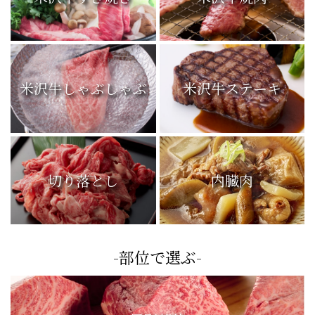
米沢牛しゃぶしゃぶ
米沢牛ステーキ
切り落とし
内臓肉
-部位で選ぶ-