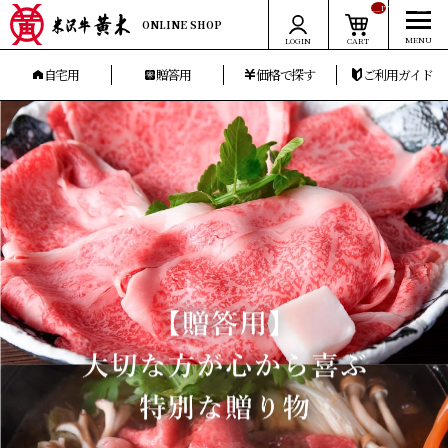
__ITM_CNT__
ONLINE SHOP
LOGIN
CART
自宅用
贈答用
価格で探す
ご利用ガイド