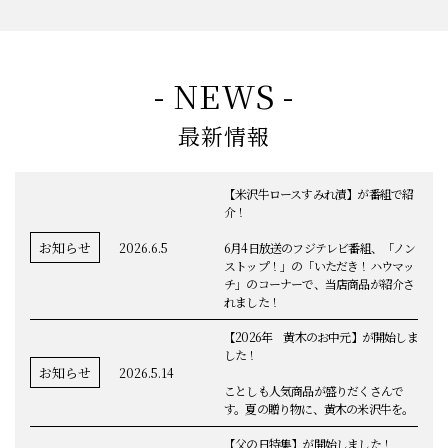
- NEWS -
最新情報
【米沢牛ロースすみれ漬】が番組で紹
介！
お知らせ
2026.6.5
6月4日放送のフジテレビ番組、「ノン
ストップ！」の「いただき！ハウマッ
チ」のコーナーで、当店商品が紹介さ
れました！
【2026年 黄木のお中元】が開始しま
した！
お知らせ
2026.5.14
ことしも人気商品が盛りだくさんで
す。夏の贈り物に、黄木の米沢牛を。
【父の日特集】が開始しました！