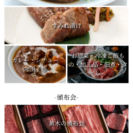
すみれ漬け
お惣菜・冷凍ご飯も
カレー・シチュー
の・加工品・佃煮・タ
肉団子等
レ
-頒布会-
黄木の頒布会