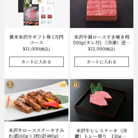
黄木米沢牛ギフト券 1万円
米沢牛肩ロースすき焼き用
コース
500g(タレ付) （冷凍）送料
無料 化粧箱入
¥11,000
¥11,000
(税込)
(税込)
カートに入れる
カートに入れる
米沢牛ロースステーキすみ
米沢牛ヒレステーキ（冷
れ漬160g×3枚(計480g) 木
蔵）トレー盛り 130g×1