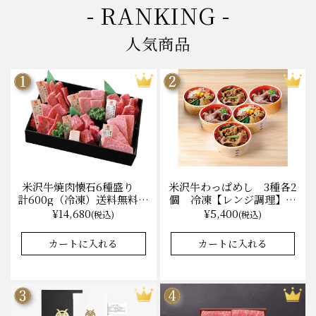
- RANKING -
人気商品
米沢牛焼肉懐石6種盛り
米沢牛わっぱめし 3種各2
計600g（冷凍）送料無料
個 冷凍【レンジ調理】化
化粧箱入
粧箱入
¥14,680
¥5,400
(税込)
(税込)
カートに入れる
カートに入れる