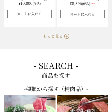
箱入 味噌酒粕漬け/冷蔵
枚から量り売り
¥10,800
¥5,896
～
(税込)
(税込)
送料無料
カートに入れる
カートに入れる
もっと見る
- SEARCH -
商品を探す
-種類から探す（精肉品）-
米沢牛すき焼き
米沢牛焼肉