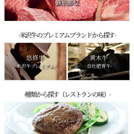
個別部位
-米沢牛のプレミアムブランドから探す-
悠修牛
黄木牛
-米沢牛プレミアム-
-自社肥育牛-
-種類から探す（レストランの味）-
ハンバーグ