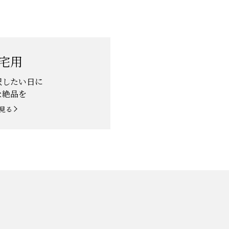
宅用
沢したい日に
な絶品を
見る