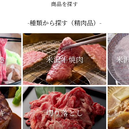
- SEARCH -
商品を探す
-種類から探す（精肉品）-
き
米沢牛焼肉
米
キ
切り落とし