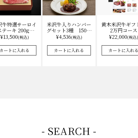
沢牛特選サーロイ
黄木米沢牛ギフ
米沢牛入りハンバー
テーキ 200g×2
2万円コース
グセット3種 150ｇ
（冷凍）送料無
各2 【凍】湯せん
¥13,500
¥22,000
¥4,536
(税込)
(税込
(税込)
料 化粧箱入
調理 化粧箱入
カートに入れる
カートに入れ
カートに入れる