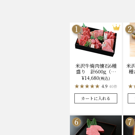
米沢牛焼肉懐石6種
米
盛り 計600g（冷
種
凍）送料無料 化粧
ン
¥14,680
(税込)
箱入
★★★★★
★★★★★
★
★
4.9
40件
カートに入れる