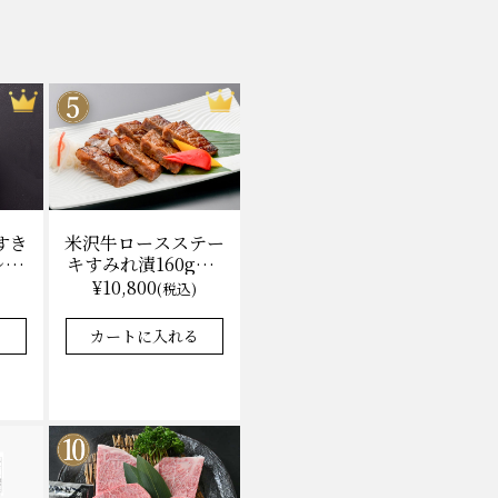
米沢牛ロースステー
すき
キすみれ漬160g×3
レ付)
枚(計480g) 木箱入
無料
¥10,800
(税込)
味噌酒粕漬け/冷蔵
★★★★★
★★★★★
4.9
8件
37件
送料無料
カートに入れる
る