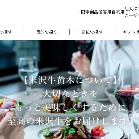
法人様
限定商品
贈答用
自宅用
ご一括
で探す
目的で探す
部位で探す
ギフト