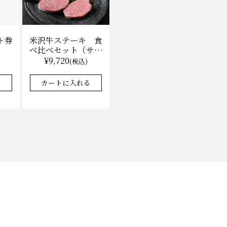
ト券
米沢牛ステーキ 食
べ比べセット（サー
ロイン100g×2枚、
¥9,720
)
(税込)
上モモ100g×2枚）
（冷凍）送料無料
る
カートに入れる
化粧箱入