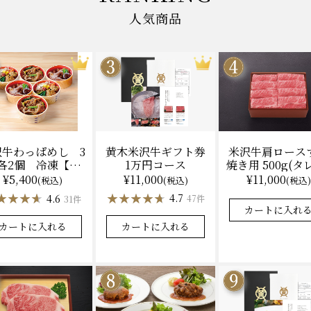
人気商品
黄木米沢牛ギフト券
米沢牛肩ロース
沢牛わっぱめし 3
1万円コース
焼き用 500g(タ
各2個 冷凍【レ
（冷凍）送料
ジ調理】化粧箱入
¥11,000
¥11,000
¥5,400
(税込)
(税込)
(税込)
化粧箱入
★★★★★
★★★★★
★★★★★
★★★★★
★★★★
★★★★
4.7
4.9
4.6
47件
31件
カートに入れる
カートに入れ
カートに入れる