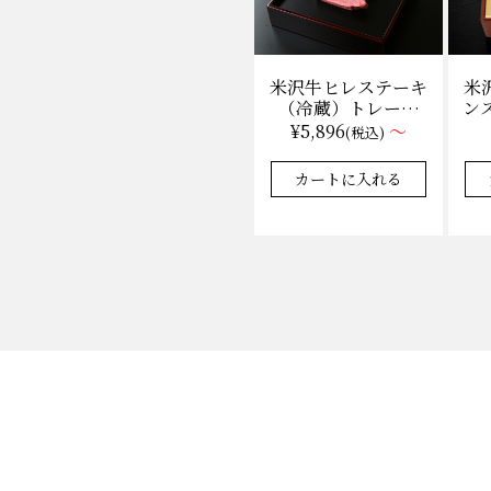
米
米沢牛ヒレステーキ
ンス
（冷蔵）トレー盛
枚
り 130g×1枚から
¥5,896
～
(税込)
量り売り
★★★★★
★★★★★
4.9
35件
カートに入れる