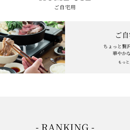
ご自宅用
ご自
ちょっと贅
華やか
もっと
- RANKING -