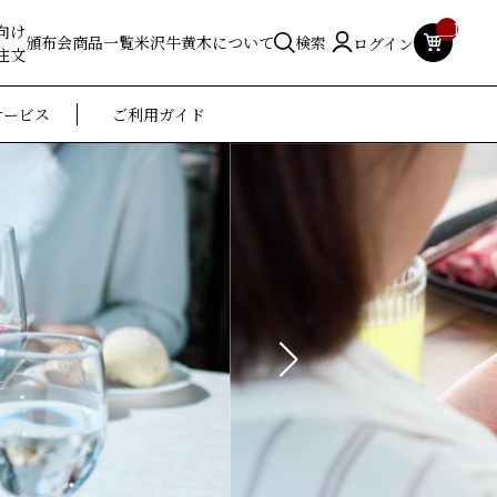
__ITM_
向け
頒布会
商品一覧
米沢牛黄木について
検索
ログイン
注文
サービス
ご利用ガイド