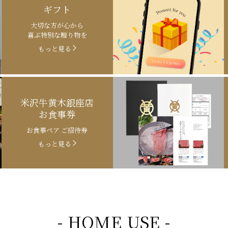
ギフト
大切な方が心から
喜ぶ特別な贈り物を
もっと見る
米沢牛黄木銀座店
お食事券
お食事ペア ご招待券
もっと見る
- HOME USE -