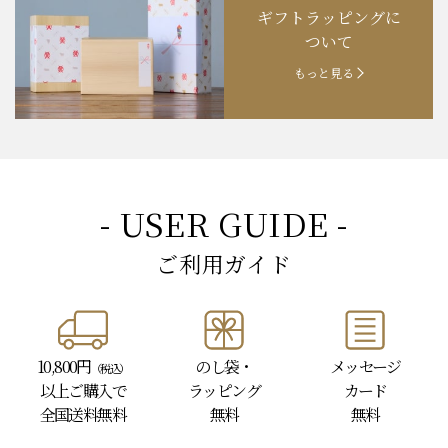
ギフトラッピングに
お知らせ
202４.09.18
【秋の味覚祭】食欲の秋！
ついて
もっと見る
- USER GUIDE -
ご利用ガイド
10,800円
のし袋・
メッセージ
（税込）
以上
ご購入で
ラッピング
カード
全国送料無料
無料
無料