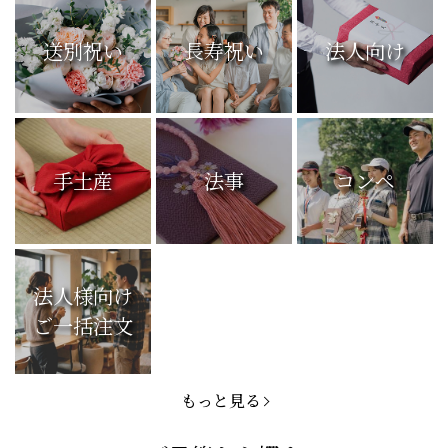
送別祝い
長寿祝い
法人向け
手土産
法事
コンペ
法人様向け
ご一括注文
もっと見る