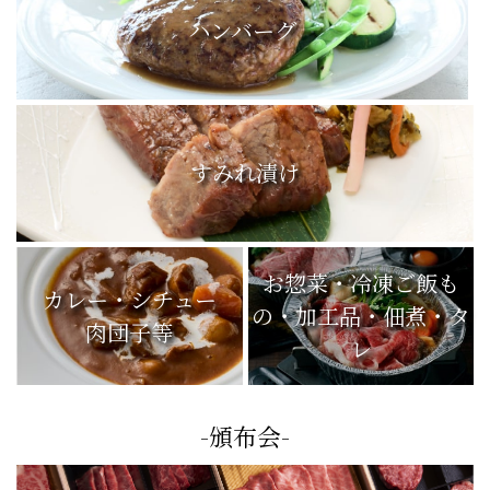
ハンバーグ
すみれ漬け
お惣菜・冷凍ご飯も
カレー・シチュー
の・加工品・佃煮・タ
肉団子等
レ
-頒布会-