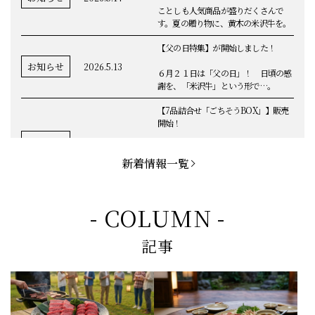
ことしも人気商品が盛りだくさんで
す。夏の贈り物に、黄木の米沢牛を。
【父の日特集】が開始しました！
お知らせ
2026.5.13
６月２１日は「父の日」！ 日頃の感
謝を、「米沢牛」という形で…。
【7品詰合せ「ごちそうBOX」】販売
開始！
お知らせ
2026.5.1
「米沢牛切落し」「ハンバーグ」「メ
ンチカツ」など、黄木の自慢が詰まっ
新着情報一覧
てます。
お知らせ
2026.5.4
定休日変更のお知らせ
- COLUMN -
【BBQ(バーベキュー)特集】これから
記事
の時期にぴったりなBBQにオススメな
お知らせ
2026.4.26
米沢牛の商品をご紹介いたします。今
回限定のBBQセットや、定番部位のお
すすめ商品もございます！
【母の日】5月10日の母の日に、