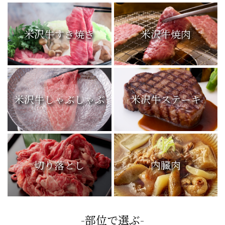
米沢牛すき焼き
米沢牛焼肉
米沢牛しゃぶしゃぶ
米沢牛ステーキ
切り落とし
内臓肉
-部位で選ぶ-