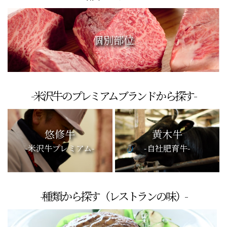
個別部位
-米沢牛のプレミアムブランドから探す-
悠修牛
黄木牛
-米沢牛プレミアム-
-自社肥育牛-
-種類から探す（レストランの味）-