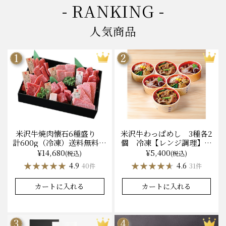
- RANKING -
人気商品
米沢牛焼肉懐石6種盛り
米沢牛わっぱめし 3種各2
計600g（冷凍）送料無料
個 冷凍【レンジ調理】化
化粧箱入
粧箱入
¥14,680
¥5,400
(税込)
(税込)
★★★★★
★★★★★
★★★★★
★★★★★
4.9
4.6
40件
31件
カートに入れる
カートに入れる