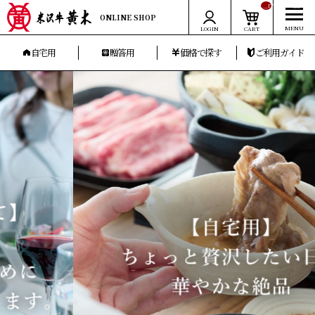
__ITM_CNT__
ONLINE SHOP
LOGIN
CART
自宅用
贈答用
価格で探す
ご利用ガイド