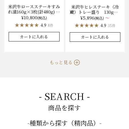
米沢牛ロースステーキすみ
米沢牛ヒレステーキ（冷
れ漬160g×3枚(計480g) 木
蔵）トレー盛り 130g×1
箱入 味噌酒粕漬け/冷蔵
枚から量り売り
¥10,800
¥5,896
～
(税込)
(税込)
送料無料
★★★★★
★★★★★
★★★★★
★★★★★
4.9
4.9
8件
35件
カートに入れる
カートに入れる
もっと見る
- SEARCH -
商品を探す
-種類から探す（精肉品）-