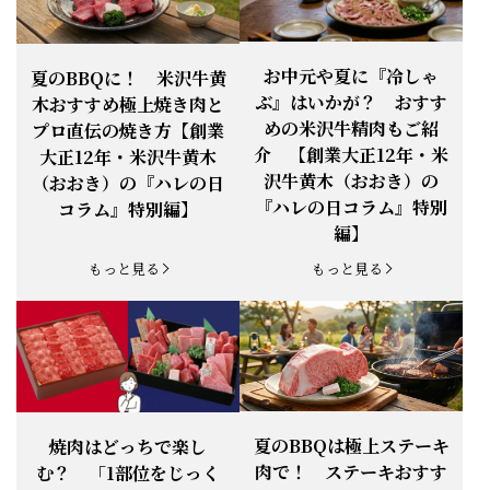
お知らせ
2026.4.13
「『ありがとう』の気持ち」をお贈り
できます。
【ご注意】1月27日（火）は終日、お
お中元や夏に『冷しゃ
夏のBBQに！ 米沢牛黄
お知らせ
2026.1.25
電話・FAXが繋がりません（8:30〜
ぶ』はいかが？ おすす
木おすすめ極上焼き肉と
18:00）
めの米沢牛精肉もご紹
プロ直伝の焼き方【創業
【恵方巻】今年の2月3日は、『米沢牛
お知らせ
介 【創業大正12年・米
2026.1.20
大正12年・米沢牛黄木
恵方巻』を！
沢牛黄木（おおき）の
（おおき）の『ハレの日
【新商品】『米沢牛だし茶漬け』発売
『ハレの日コラム』特別
コラム』特別編】
お知らせ
2026.1.15
開始！
編】
お知らせ
2025.11.3
「黄木の御歳暮」早割開始！
もっと見る
もっと見る
お知らせ
2025.9.13
「秋分の日」定休日変更のお知らせ
お知らせ
2025.6.16
新登場！一膳ご飯
お知らせ
2025.6.3
「黄木のお中元」開始！
夏のBBQは極上ステーキ
焼肉はどっちで楽し
肉で！ ステーキおすす
む？ 「1部位をじっく
お知らせ
2025.5.28
「初夏の肉祭り」開催中