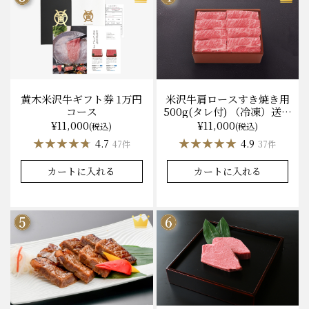
黄木米沢牛ギフト券 1万円
米沢牛肩ロースすき焼き用
コース
500g(タレ付) （冷凍）送料
無料 化粧箱入
¥11,000
¥11,000
(税込)
(税込)
★★★★★
★★★★★
★★★★★
★★★★★
4.7
4.9
47件
37件
カートに入れる
カートに入れる