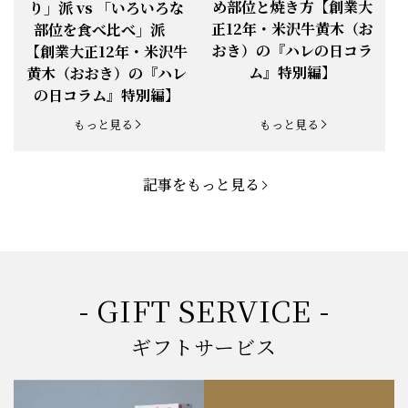
め部位と焼き方【創業大
り」派 vs 「いろいろな
正12年・米沢牛黄木（お
部位を食べ比べ」派
お知らせ
2025.5.19
「父の日特集」開催中
おき）の『ハレの日コラ
【創業大正12年・米沢牛
ム』特別編】
黄木（おおき）の『ハレ
お知らせ
2025.4.28
「BBQ企画」開催中！
の日コラム』特別編】
お知らせ
2025.4.28
「母の日企画」開催中！
もっと見る
もっと見る
お知らせ
2025.4.21
「悠修牛」が限定入荷！
記事をもっと見る
お知らせ
2025.3.22
「新生活応援フェア」開催中！
お知らせ
2025.2.5
「米沢牛もつ鍋セット」発売！
お知らせ
2025.1.15
「肉の賀まつり」開催！
- GIFT SERVICE -
お知らせ
2024.11.1
「お歳暮特集」開催中！
ギフトサービス
お知らせ
2024.10.18
【創業祭】１０１年目に突入！