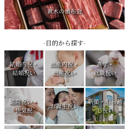
黄木の頒布会
-目的から探す-
結婚内祝・
出産内祝・
進学・
結婚祝い
出産祝い
就職祝い
退院祝い・
新築・引っ越
お誕生祝い
快気祝
し祝い