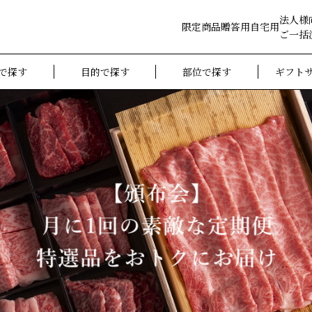
法人様
限定商品
贈答用
自宅用
ご一括
で探す
目的で探す
部位で探す
ギフト