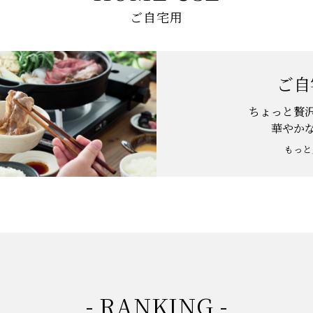
ご自宅用
ご自
ちょっと贅
華やか
もっと
- RANKING -