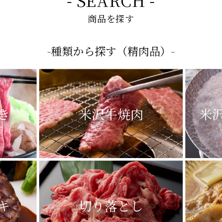
- SEARCH -
商品を探す
-種類から探す（精肉品）-
き
米沢牛焼肉
米
キ
切り落とし