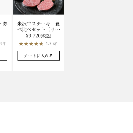
ト券
米沢牛ステーキ 食
べ比べセット（サー
ロイン100g×2枚、
¥9,720
)
(税込)
上モモ100g×2枚）
★★★★★
★★★★★
4.7
9件
6件
（冷凍）送料無料
化粧箱入
る
カートに入れる