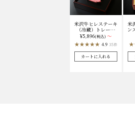
米
米沢牛ヒレステーキ
ンス
（冷蔵）トレー盛
枚
り 130g×1枚から
¥5,896
～
(税込)
量り売り
★
★
★★★★★
★★★★★
4.9
35件
カートに入れる