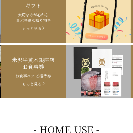
ギフト
大切な方が心から
喜ぶ特別な贈り物を
もっと見る
米沢牛黄木銀座店
お食事券
お食事ペア ご招待券
もっと見る
- HOME USE -