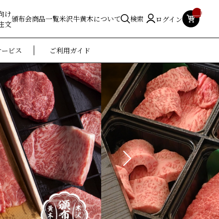
__ITM_
向け
頒布会
商品一覧
米沢牛黄木について
検索
ログイン
注文
サービス
ご利用ガイド