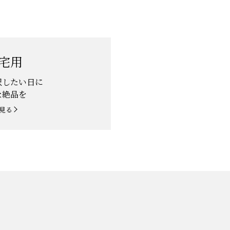
宅用
沢したい日に
な絶品を
見る