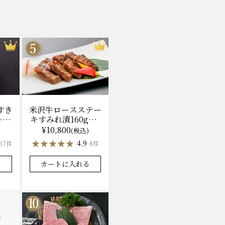
米沢牛ロースステー
すき
キすみれ漬160g×3
レ付)
枚(計480g) 木箱入
無料
¥10,800
(税込)
味噌酒粕漬け/冷蔵
★★★★★
★★★★★
4.9
8件
37件
送料無料
カートに入れる
る