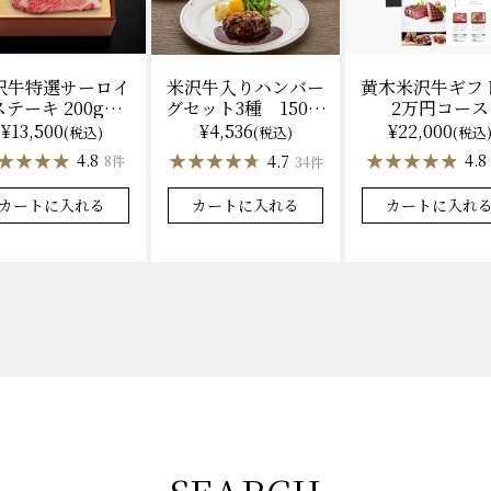
沢牛特選サーロイ
黄木米沢牛ギフ
米沢牛入りハンバー
テーキ 200g×2
2万円コース
グセット3種 150ｇ
（冷凍）送料無
各2 【凍】湯せん
¥13,500
¥22,000
¥4,536
(税込)
(税込
(税込)
料 化粧箱入
調理 化粧箱入
★★★★
★★★★
★★★★★
★★★★★
★★★★★
★★★★★
4.8
4.8
4.7
8件
34件
カートに入れる
カートに入れ
カートに入れる