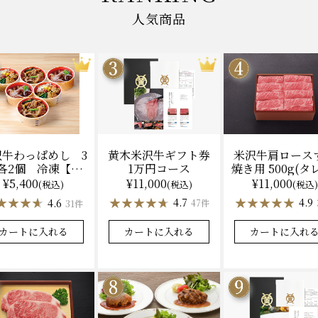
人気商品
黄木米沢牛ギフト券
米沢牛肩ロース
沢牛わっぱめし 3
1万円コース
焼き用 500g(タ
各2個 冷凍【レ
（冷凍）送料
ジ調理】化粧箱入
¥11,000
¥11,000
¥5,400
(税込)
(税込)
(税込)
化粧箱入
★★★★★
★★★★★
★★★★★
★★★★★
★★★★
★★★★
4.7
4.9
4.6
47件
31件
カートに入れる
カートに入れ
カートに入れる