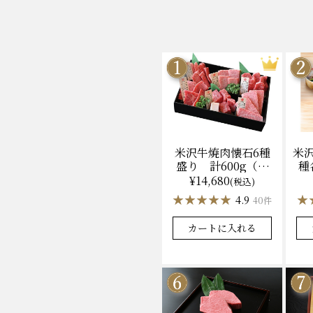
米沢牛焼肉懐石6種
米
盛り 計600g（冷
種
凍）送料無料 化粧
ン
¥14,680
(税込)
箱入
★★★★★
★★★★★
★
★
4.9
40件
カートに入れる