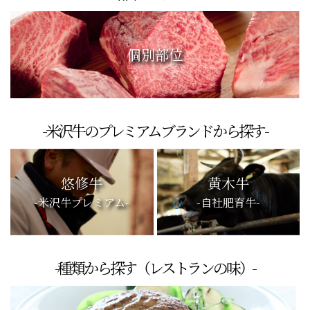
個別部位
-米沢牛のプレミアムブランドから探す-
悠修牛
黄木牛
-米沢牛プレミアム-
-自社肥育牛-
-種類から探す（レストランの味）-