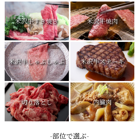
米沢牛すき焼き
米沢牛焼肉
米沢牛しゃぶしゃぶ
米沢牛ステーキ
切り落とし
内臓肉
-部位で選ぶ-