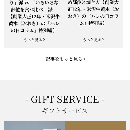
め部位と焼き方【創業大
り」派 vs 「いろいろな
正12年・米沢牛黄木（お
部位を食べ比べ」派
お知らせ
2025.5.19
「父の日特集」開催中
おき）の『ハレの日コラ
【創業大正12年・米沢牛
ム』特別編】
黄木（おおき）の『ハレ
お知らせ
2025.4.28
「BBQ企画」開催中！
の日コラム』特別編】
お知らせ
2025.4.28
「母の日企画」開催中！
もっと見る
もっと見る
お知らせ
2025.4.21
「悠修牛」が限定入荷！
記事をもっと見る
お知らせ
2025.3.22
「新生活応援フェア」開催中！
お知らせ
2025.2.5
「米沢牛もつ鍋セット」発売！
お知らせ
2025.1.15
「肉の賀まつり」開催！
- GIFT SERVICE -
お知らせ
2024.11.1
「お歳暮特集」開催中！
ギフトサービス
お知らせ
2024.10.18
【創業祭】１０１年目に突入！