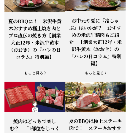
お知らせ
2026.4.13
「『ありがとう』の気持ち」をお贈り
できます。
【ご注意】1月27日（火）は終日、お
お中元や夏に『冷しゃ
夏のBBQに！ 米沢牛黄
お知らせ
2026.1.25
電話・FAXが繋がりません（8:30〜
ぶ』はいかが？ おすす
木おすすめ極上焼き肉と
18:00）
めの米沢牛精肉もご紹
プロ直伝の焼き方【創業
【恵方巻】今年の2月3日は、『米沢牛
お知らせ
介 【創業大正12年・米
2026.1.20
大正12年・米沢牛黄木
恵方巻』を！
沢牛黄木（おおき）の
（おおき）の『ハレの日
【新商品】『米沢牛だし茶漬け』発売
『ハレの日コラム』特別
コラム』特別編】
お知らせ
2026.1.15
開始！
編】
お知らせ
2025.11.3
「黄木の御歳暮」早割開始！
もっと見る
もっと見る
お知らせ
2025.9.13
「秋分の日」定休日変更のお知らせ
お知らせ
2025.6.16
新登場！一膳ご飯
お知らせ
2025.6.3
「黄木のお中元」開始！
夏のBBQは極上ステーキ
焼肉はどっちで楽し
肉で！ ステーキおすす
む？ 「1部位をじっく
お知らせ
2025.5.28
「初夏の肉祭り」開催中