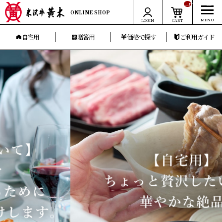
__ITM_CNT__
ONLINE SHOP
LOGIN
CART
自宅用
贈答用
価格で探す
ご利用ガイド