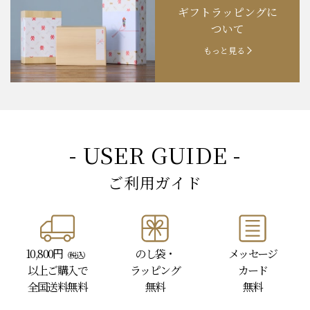
ギフトラッピングに
お知らせ
202４.09.18
【秋の味覚祭】食欲の秋！
ついて
もっと見る
- USER GUIDE -
ご利用ガイド
10,800円
のし袋・
メッセージ
（税込）
以上
ご購入で
ラッピング
カード
全国送料無料
無料
無料