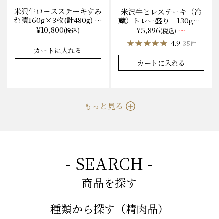
米沢牛ロースステーキすみ
米沢牛ヒレステーキ（冷
れ漬160g×3枚(計480g) 木
蔵）トレー盛り 130g×1
箱入 味噌酒粕漬け/冷蔵
枚から量り売り
¥10,800
¥5,896
～
(税込)
(税込)
送料無料
★★★★★
★★★★★
★★★★★
★★★★★
4.9
4.9
8件
35件
カートに入れる
カートに入れる
もっと見る
- SEARCH -
商品を探す
-種類から探す（精肉品）-