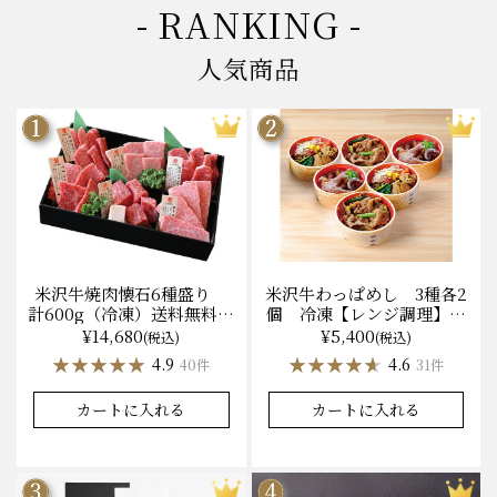
- RANKING -
人気商品
米沢牛焼肉懐石6種盛り
米沢牛わっぱめし 3種各2
計600g（冷凍）送料無料
個 冷凍【レンジ調理】化
化粧箱入
粧箱入
¥14,680
¥5,400
(税込)
(税込)
★★★★★
★★★★★
★★★★★
★★★★★
4.9
4.6
40件
31件
カートに入れる
カートに入れる