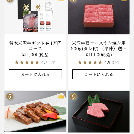
黄木米沢牛ギフト券 1万円
米沢牛肩ロースすき焼き用
コース
500g(タレ付) （冷凍）送料
無料 化粧箱入
¥11,000
¥11,000
(税込)
(税込)
★★★★★
★★★★★
★★★★★
★★★★★
4.7
4.9
47件
37件
カートに入れる
カートに入れる