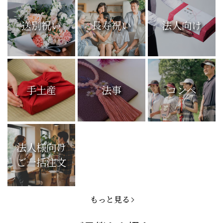
送別祝い
長寿祝い
法人向け
手土産
法事
コンペ
法人様向け
ご一括注文
もっと見る