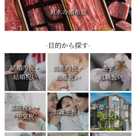
黄木の頒布会
-目的から探す-
結婚内祝・
出産内祝・
進学・
結婚祝い
出産祝い
就職祝い
退院祝い・
新築・引っ越
お誕生祝い
快気祝
し祝い