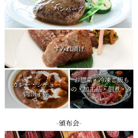
ハンバーグ
すみれ漬け
お惣菜・冷凍ご飯も
カレー・シチュー
の・加工品・佃煮・タ
肉団子等
レ
-頒布会-