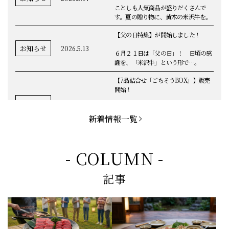
ことしも人気商品が盛りだくさんで
す。夏の贈り物に、黄木の米沢牛を。
【父の日特集】が開始しました！
お知らせ
2026.5.13
６月２１日は「父の日」！ 日頃の感
謝を、「米沢牛」という形で…。
【7品詰合せ「ごちそうBOX」】販売
開始！
お知らせ
2026.5.1
「米沢牛切落し」「ハンバーグ」「メ
ンチカツ」など、黄木の自慢が詰まっ
新着情報一覧
てます。
お知らせ
2026.5.4
定休日変更のお知らせ
- COLUMN -
【BBQ(バーベキュー)特集】これから
記事
の時期にぴったりなBBQにオススメな
お知らせ
2026.4.26
米沢牛の商品をご紹介いたします。今
回限定のBBQセットや、定番部位のお
すすめ商品もございます！
【母の日】5月10日の母の日に、