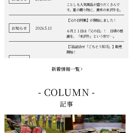
ことしも人気商品が盛りだくさんで
す。夏の贈り物に、黄木の米沢牛を。
【父の日特集】が開始しました！
お知らせ
2026.5.13
６月２１日は「父の日」！ 日頃の感
謝を、「米沢牛」という形で…。
【7品詰合せ「ごちそうBOX」】販売
開始！
お知らせ
2026.5.1
「米沢牛切落し」「ハンバーグ」「メ
ンチカツ」など、黄木の自慢が詰まっ
新着情報一覧
てます。
お知らせ
2026.5.4
定休日変更のお知らせ
- COLUMN -
【BBQ(バーベキュー)特集】これから
記事
の時期にぴったりなBBQにオススメな
お知らせ
2026.4.26
米沢牛の商品をご紹介いたします。今
回限定のBBQセットや、定番部位のお
すすめ商品もございます！
【母の日】5月10日の母の日に、