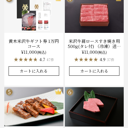
黄木米沢牛ギフト券 1万円
米沢牛肩ロースすき焼き用
コース
500g(タレ付) （冷凍）送料
無料 化粧箱入
¥11,000
¥11,000
(税込)
(税込)
★★★★★
★★★★★
★★★★★
★★★★★
4.7
4.9
47件
37件
カートに入れる
カートに入れる