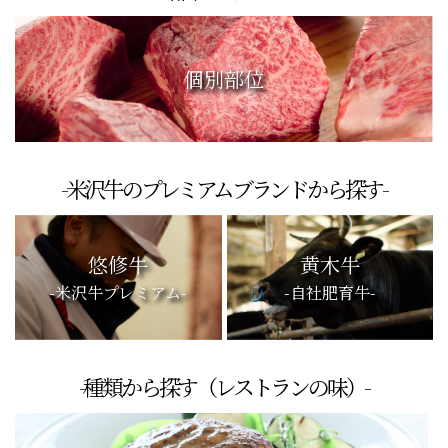
個別部位
-米沢牛のプレミアムブランドから探す-
悠修牛
黄木牛
-米沢牛プレミアム-
-自社肥育牛-
-種類から探す（レストランの味）-