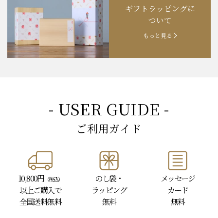
ギフトラッピングに
お知らせ
202４.09.18
【秋の味覚祭】食欲の秋！
ついて
もっと見る
- USER GUIDE -
ご利用ガイド
10,800円
のし袋・
メッセージ
（税込）
以上
ご購入で
ラッピング
カード
全国送料無料
無料
無料