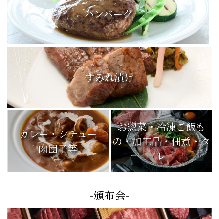
ハンバーグ
すみれ漬け
お惣菜・冷凍ご飯も
カレー・シチュー
の・加工品・佃煮・タ
肉団子等
レ
-頒布会-