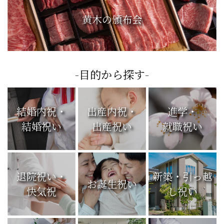
黄木の頒布会
-目的から探す-
結婚内祝・
出産内祝・
進学・
結婚祝い
出産祝い
就職祝い
退院祝い・
新築・引っ越
お誕生祝い
快気祝
し祝い