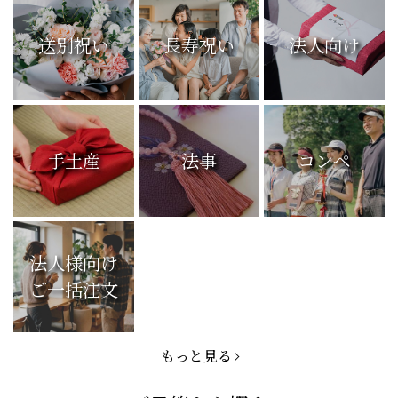
送別祝い
長寿祝い
法人向け
手土産
法事
コンペ
法人様向け
ご一括注文
もっと見る