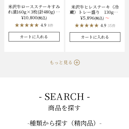
米沢牛ロースステーキすみ
米沢牛ヒレステーキ（冷
れ漬160g×3枚(計480g) 木
蔵）トレー盛り 130g×1
箱入 味噌酒粕漬け/冷蔵
枚から量り売り
¥10,800
¥5,896
～
(税込)
(税込)
送料無料
★★★★★
★★★★★
★★★★★
★★★★★
4.9
4.9
8件
35件
カートに入れる
カートに入れる
もっと見る
- SEARCH -
商品を探す
-種類から探す（精肉品）-