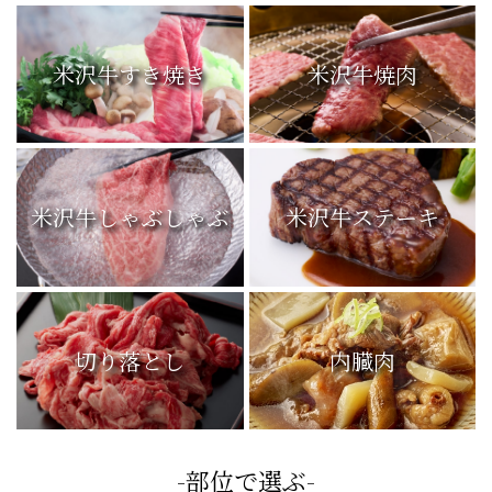
米沢牛すき焼き
米沢牛焼肉
米沢牛しゃぶしゃぶ
米沢牛ステーキ
切り落とし
内臓肉
-部位で選ぶ-