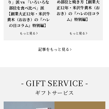
め部位と焼き方【創業大
り」派 vs 「いろいろな
正12年・米沢牛黄木（お
部位を食べ比べ」派
お知らせ
2025.5.19
「父の日特集」開催中
おき）の『ハレの日コラ
【創業大正12年・米沢牛
ム』特別編】
黄木（おおき）の『ハレ
お知らせ
2025.4.28
「BBQ企画」開催中！
の日コラム』特別編】
お知らせ
2025.4.28
「母の日企画」開催中！
もっと見る
もっと見る
お知らせ
2025.4.21
「悠修牛」が限定入荷！
記事をもっと見る
お知らせ
2025.3.22
「新生活応援フェア」開催中！
お知らせ
2025.2.5
「米沢牛もつ鍋セット」発売！
お知らせ
2025.1.15
「肉の賀まつり」開催！
- GIFT SERVICE -
お知らせ
2024.11.1
「お歳暮特集」開催中！
ギフトサービス
お知らせ
2024.10.18
【創業祭】１０１年目に突入！