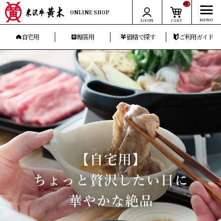
__ITM_CNT__
ONLINE SHOP
LOGIN
CART
自宅用
贈答用
価格で探す
ご利用ガイド