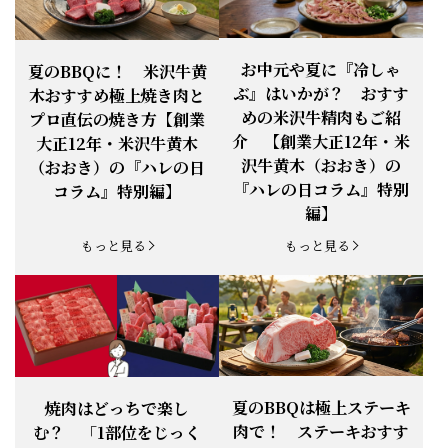
お知らせ
2026.4.13
「『ありがとう』の気持ち」をお贈り
できます。
【ご注意】1月27日（火）は終日、お
お中元や夏に『冷しゃ
夏のBBQに！ 米沢牛黄
お知らせ
2026.1.25
電話・FAXが繋がりません（8:30〜
ぶ』はいかが？ おすす
木おすすめ極上焼き肉と
18:00）
めの米沢牛精肉もご紹
プロ直伝の焼き方【創業
【恵方巻】今年の2月3日は、『米沢牛
お知らせ
介 【創業大正12年・米
2026.1.20
大正12年・米沢牛黄木
恵方巻』を！
沢牛黄木（おおき）の
（おおき）の『ハレの日
【新商品】『米沢牛だし茶漬け』発売
『ハレの日コラム』特別
コラム』特別編】
お知らせ
2026.1.15
開始！
編】
お知らせ
2025.11.3
「黄木の御歳暮」早割開始！
もっと見る
もっと見る
お知らせ
2025.9.13
「秋分の日」定休日変更のお知らせ
お知らせ
2025.6.16
新登場！一膳ご飯
お知らせ
2025.6.3
「黄木のお中元」開始！
夏のBBQは極上ステーキ
焼肉はどっちで楽し
肉で！ ステーキおすす
む？ 「1部位をじっく
お知らせ
2025.5.28
「初夏の肉祭り」開催中