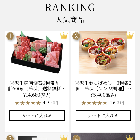
- RANKING -
人気商品
米沢牛焼肉懐石6種盛り
米沢牛わっぱめし 3種各2
計600g（冷凍）送料無料
個 冷凍【レンジ調理】化
化粧箱入
粧箱入
¥14,680
¥5,400
(税込)
(税込)
★★★★★
★★★★★
★★★★★
★★★★★
4.9
4.6
40件
31件
カートに入れる
カートに入れる