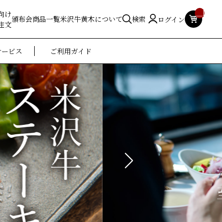
__ITM_
向け
頒布会
商品一覧
米沢牛黄木について
検索
ログイン
注文
サービス
ご利用ガイド