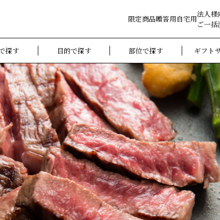
法人様
限定商品
贈答用
自宅用
ご一括
で探す
目的で探す
部位で探す
ギフト