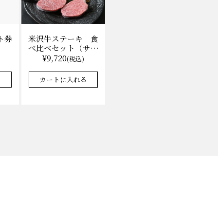
ト券
米沢牛ステーキ 食
べ比べセット（サー
ロイン100g×2枚、
¥9,720
)
(税込)
上モモ100g×2枚）
（冷凍）送料無料
る
カートに入れる
化粧箱入