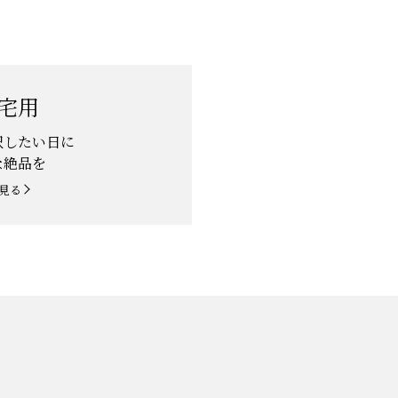
宅用
沢したい日に
な絶品を
見る