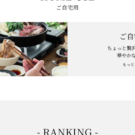
ご自宅用
ご自
ちょっと贅
華やか
もっと
- RANKING -