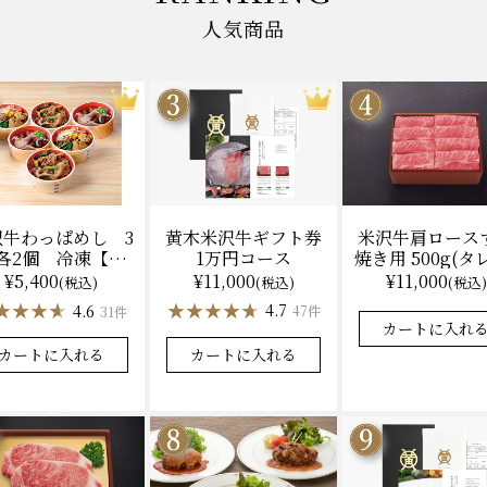
人気商品
黄木米沢牛ギフト券
米沢牛肩ロース
沢牛わっぱめし 3
1万円コース
焼き用 500g(タ
各2個 冷凍【レ
（冷凍）送料
ジ調理】化粧箱入
¥11,000
¥11,000
¥5,400
(税込)
(税込)
(税込)
化粧箱入
★★★★★
★★★★★
★★★★★
★★★★★
★★★★
★★★★
4.7
4.9
4.6
47件
31件
カートに入れる
カートに入れ
カートに入れる