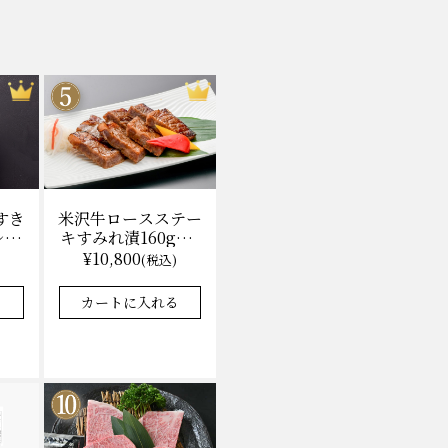
米沢牛ロースステー
すき
キすみれ漬160g×3
レ付)
枚(計480g) 木箱入
無料
¥10,800
(税込)
味噌酒粕漬け/冷蔵
★★★★★
★★★★★
4.9
8件
37件
送料無料
カートに入れる
る