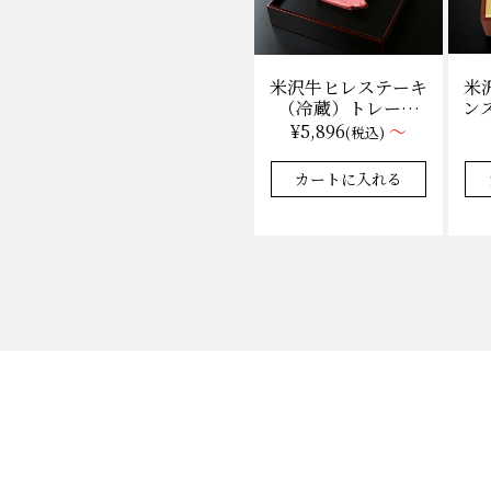
米
米沢牛ヒレステーキ
ンス
（冷蔵）トレー盛
枚
り 130g×1枚から
¥5,896
～
(税込)
量り売り
★★★★★
★★★★★
4.9
35件
カートに入れる