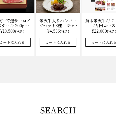
沢牛特選サーロイ
黄木米沢牛ギフ
米沢牛入りハンバー
テーキ 200g×2
2万円コース
グセット3種 150ｇ
（冷凍）送料無
各2 【凍】湯せん
¥13,500
¥22,000
¥4,536
(税込)
(税込
(税込)
料 化粧箱入
調理 化粧箱入
カートに入れる
カートに入れ
カートに入れる