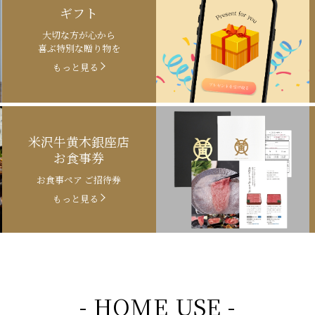
ギフト
大切な方が心から
喜ぶ特別な贈り物を
もっと見る
米沢牛黄木銀座店
お食事券
お食事ペア ご招待券
もっと見る
- HOME USE -