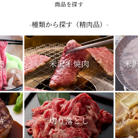
- SEARCH -
商品を探す
-種類から探す（精肉品）-
き
米沢牛焼肉
米
キ
切り落とし