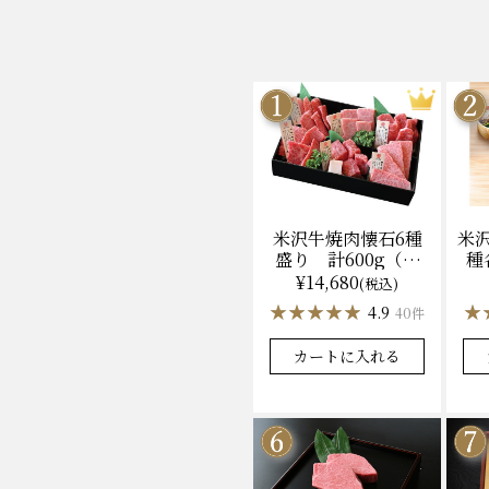
米沢牛焼肉懐石6種
米
盛り 計600g（冷
種
凍）送料無料 化粧
ン
¥14,680
(税込)
箱入
★★★★★
★★★★★
★
★
4.9
40件
カートに入れる