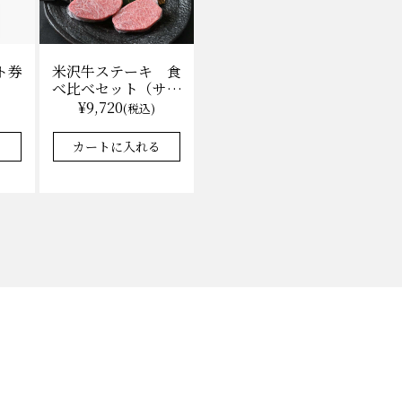
ト券
米沢牛ステーキ 食
べ比べセット（サー
ロイン100g×2枚、
¥9,720
)
(税込)
上モモ100g×2枚）
（冷凍）送料無料
る
カートに入れる
化粧箱入