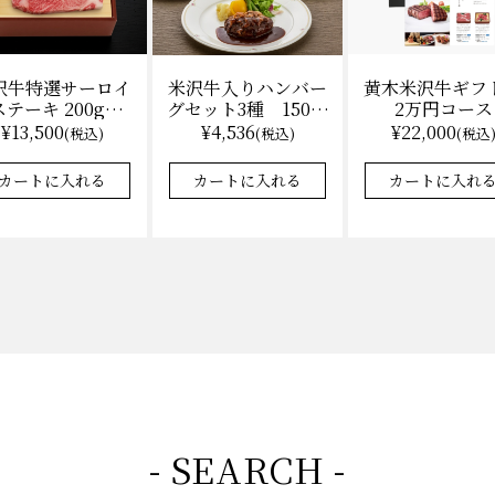
沢牛特選サーロイ
黄木米沢牛ギフ
米沢牛入りハンバー
テーキ 200g×2
2万円コース
グセット3種 150ｇ
（冷凍）送料無
各2 【凍】湯せん
¥13,500
¥22,000
¥4,536
(税込)
(税込
(税込)
料 化粧箱入
調理 化粧箱入
カートに入れる
カートに入れ
カートに入れる
- SEARCH -