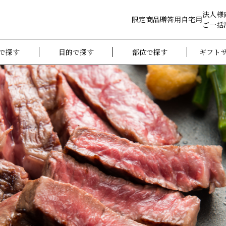
法人様
限定商品
贈答用
自宅用
ご一括
で探す
目的で探す
部位で探す
ギフト