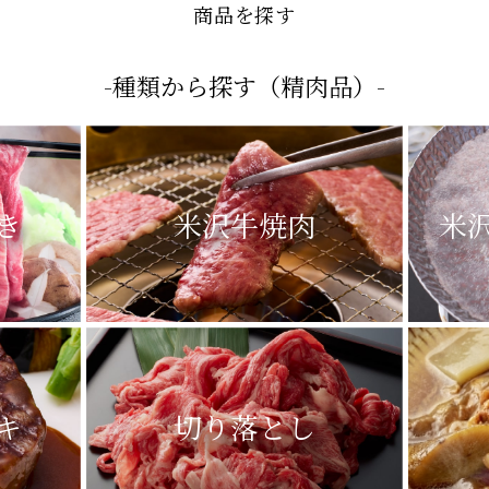
商品を探す
-種類から探す（精肉品）-
き
米沢牛焼肉
米
キ
切り落とし