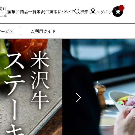
__ITM_
向け
頒布会
商品一覧
米沢牛黄木について
検索
ログイン
注文
サービス
ご利用ガイド