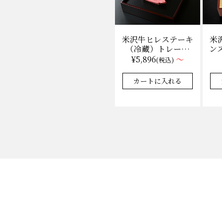
米
米沢牛ヒレステーキ
ンス
（冷蔵）トレー盛
枚
り 130g×1枚から
¥5,896
～
(税込)
量り売り
カートに入れる