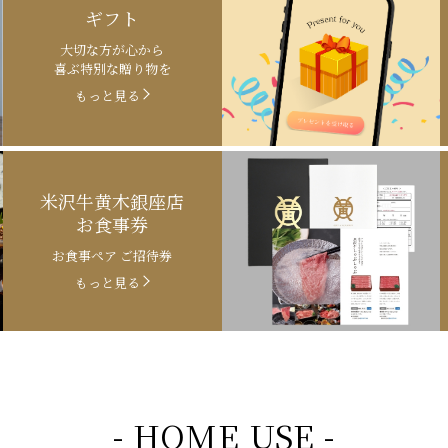
ギフト
大切な方が心から
喜ぶ特別な贈り物を
もっと見る
米沢牛黄木銀座店
お食事券
お食事ペア ご招待券
もっと見る
- HOME USE -