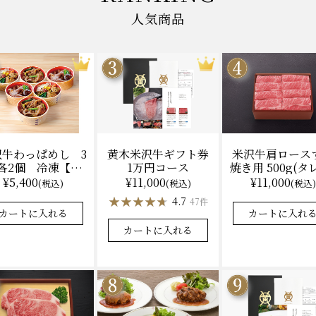
人気商品
黄木米沢牛ギフト券
米沢牛肩ロース
沢牛わっぱめし 3
1万円コース
焼き用 500g(タ
各2個 冷凍【レ
（冷凍）送料
ジ調理】化粧箱入
¥11,000
¥11,000
¥5,400
(税込)
(税込)
(税込)
化粧箱入
★★★★★
★★★★★
★★★★★
★★★★★
★★★★
★★★★
4.7
4.9
4.6
47件
31件
カートに入れる
カートに入れ
カートに入れる