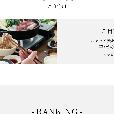
ご自宅用
ご自
ちょっと贅
華やか
もっと
- RANKING -