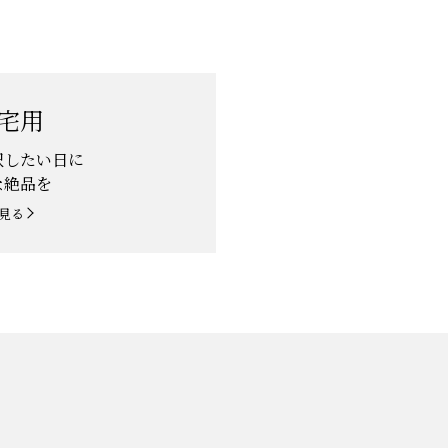
宅用
沢したい日に
な絶品を
見る