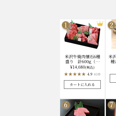
米沢牛焼肉懐石6種
米
盛り 計600g（冷
種
凍）送料無料 化粧
ン
¥14,680
(税込)
箱入
★★★★★
★★★★★
★
★
4.9
40件
カートに入れる