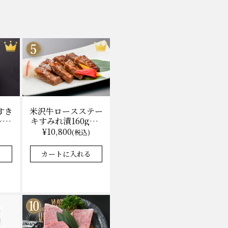
米沢牛ロースステー
すき
キすみれ漬160g×3
レ付)
枚(計480g) 木箱入
無料
¥10,800
(税込)
味噌酒粕漬け/冷蔵
★★★★★
★★★★★
4.9
8件
37件
送料無料
カートに入れる
る