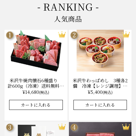
- RANKING -
人気商品
米沢牛焼肉懐石6種盛り
米沢牛わっぱめし 3種各2
計600g（冷凍）送料無料
個 冷凍【レンジ調理】化
化粧箱入
粧箱入
¥14,680
¥5,400
(税込)
(税込)
★★★★★
★★★★★
★★★★★
★★★★★
4.9
4.6
40件
31件
カートに入れる
カートに入れる