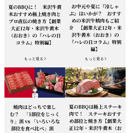
できます。
【ご注意】1月27日（火）は終日、お
お中元や夏に『冷しゃ
夏のBBQに！ 米沢牛黄
お知らせ
2026.1.25
電話・FAXが繋がりません（8:30〜
ぶ』はいかが？ おすす
木おすすめ極上焼き肉と
18:00）
めの米沢牛精肉もご紹
プロ直伝の焼き方【創業
【恵方巻】今年の2月3日は、『米沢牛
お知らせ
介 【創業大正12年・米
2026.1.20
大正12年・米沢牛黄木
恵方巻』を！
沢牛黄木（おおき）の
（おおき）の『ハレの日
【新商品】『米沢牛だし茶漬け』発売
『ハレの日コラム』特別
コラム』特別編】
お知らせ
2026.1.15
開始！
編】
お知らせ
2025.11.3
「黄木の御歳暮」早割開始！
もっと見る
もっと見る
お知らせ
2025.9.13
「秋分の日」定休日変更のお知らせ
お知らせ
2025.6.16
新登場！一膳ご飯
お知らせ
2025.6.3
「黄木のお中元」開始！
夏のBBQは極上ステーキ
焼肉はどっちで楽し
肉で！ ステーキおすす
む？ 「1部位をじっく
お知らせ
2025.5.28
「初夏の肉祭り」開催中
め部位と焼き方【創業大
り」派 vs 「いろいろな