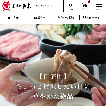
__ITM_CNT__
ONLINE SHOP
LOGIN
CART
自宅用
贈答用
価格で探す
ご利用ガイド