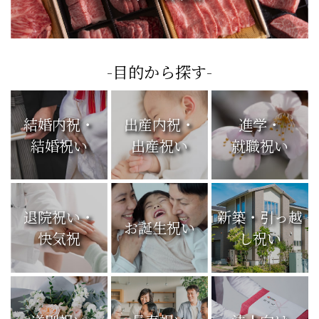
黄木の頒布会
-目的から探す-
結婚内祝・
出産内祝・
進学・
結婚祝い
出産祝い
就職祝い
退院祝い・
新築・引っ越
お誕生祝い
快気祝
し祝い