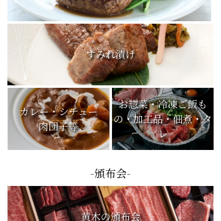
ハンバーグ
すみれ漬け
お惣菜・冷凍ご飯も
カレー・シチュー
の・加工品・佃煮・タ
肉団子等
レ
-頒布会-