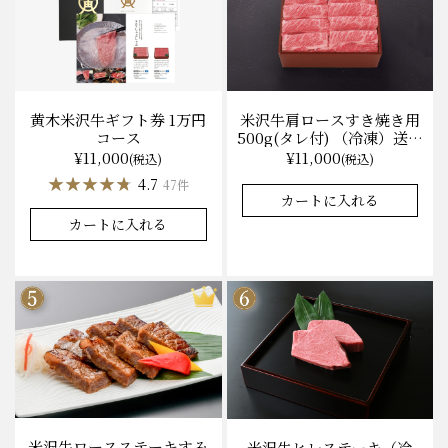
黄木米沢牛ギフト券 1万円
米沢牛肩ロースすき焼き用
コース
500g(タレ付) （冷凍）送料
無料 化粧箱入
¥11,000
¥11,000
(税込)
(税込)
★★★★★
★★★★★
4.7
47件
カートに入れる
カートに入れる