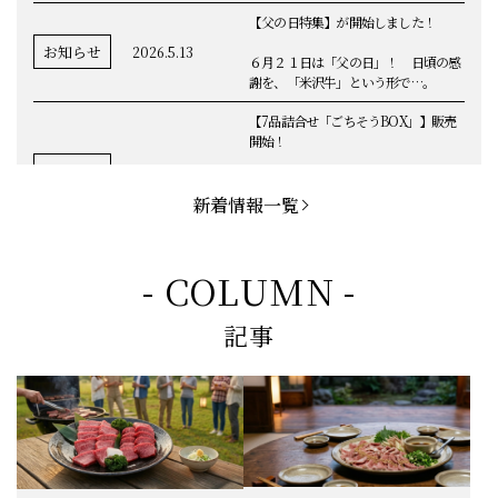
す。夏の贈り物に、黄木の米沢牛を。
【父の日特集】が開始しました！
お知らせ
2026.5.13
６月２１日は「父の日」！ 日頃の感
謝を、「米沢牛」という形で…。
【7品詰合せ「ごちそうBOX」】販売
開始！
お知らせ
2026.5.1
「米沢牛切落し」「ハンバーグ」「メ
ンチカツ」など、黄木の自慢が詰まっ
新着情報一覧
てます。
お知らせ
2026.5.4
定休日変更のお知らせ
- COLUMN -
【BBQ(バーベキュー)特集】これから
記事
の時期にぴったりなBBQにオススメな
お知らせ
2026.4.26
米沢牛の商品をご紹介いたします。今
回限定のBBQセットや、定番部位のお
すすめ商品もございます！
【母の日】5月10日の母の日に、
お知らせ
2026.4.13
「『ありがとう』の気持ち」をお贈り