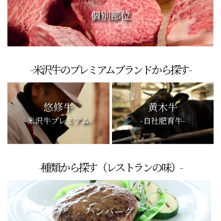
個別部位
-米沢牛のプレミアムブランドから探す-
悠修牛
黄木牛
-米沢牛プレミアム-
-自社肥育牛-
-種類から探す（レストランの味）-