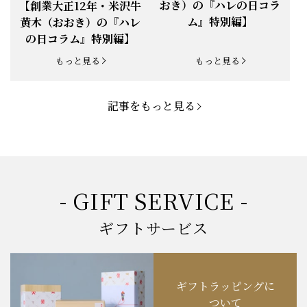
正12年・米沢牛黄木（お
部位を食べ比べ」派
お知らせ
2025.5.19
「父の日特集」開催中
おき）の『ハレの日コラ
【創業大正12年・米沢牛
ム』特別編】
黄木（おおき）の『ハレ
お知らせ
2025.4.28
「BBQ企画」開催中！
の日コラム』特別編】
お知らせ
2025.4.28
「母の日企画」開催中！
もっと見る
もっと見る
お知らせ
2025.4.21
「悠修牛」が限定入荷！
記事をもっと見る
お知らせ
2025.3.22
「新生活応援フェア」開催中！
お知らせ
2025.2.5
「米沢牛もつ鍋セット」発売！
お知らせ
2025.1.15
「肉の賀まつり」開催！
- GIFT SERVICE -
お知らせ
2024.11.1
「お歳暮特集」開催中！
ギフトサービス
お知らせ
2024.10.18
【創業祭】１０１年目に突入！
ギフトラッピングに
お知らせ
202４.09.18
【秋の味覚祭】食欲の秋！