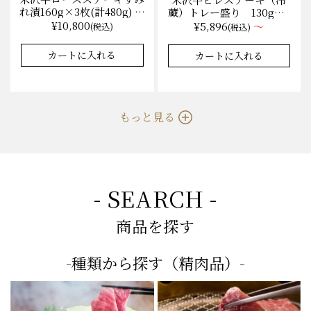
米沢牛ロースステーキすみ
米沢牛ヒレステーキ（冷
れ漬160g×3枚(計480g) 木
蔵）トレー盛り 130g×1
箱入 味噌酒粕漬け/冷蔵
枚から量り売り
¥10,800
¥5,896
～
(税込)
(税込)
送料無料
カートに入れる
カートに入れる
もっと見る
- SEARCH -
商品を探す
-種類から探す（精肉品）-