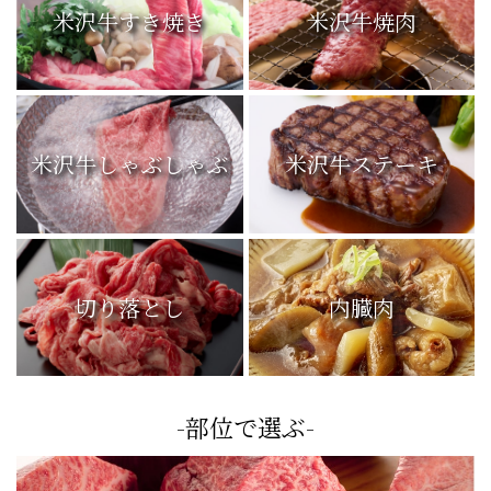
米沢牛すき焼き
米沢牛焼肉
米沢牛しゃぶしゃぶ
米沢牛ステーキ
切り落とし
内臓肉
-部位で選ぶ-