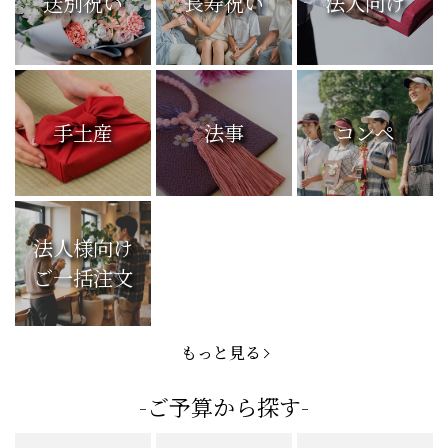
送別祝い
長寿祝い
法人向け
手土産
法事
コンペ
法人様向け
ご一括注文
もっと見る
-ご予算から探す-