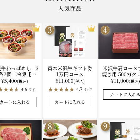
人気商品
黄木米沢牛ギフト券
米沢牛肩ロース
沢牛わっぱめし 3
1万円コース
焼き用 500g(タ
各2個 冷凍【レ
（冷凍）送料
ジ調理】化粧箱入
¥11,000
¥11,000
¥5,400
(税込)
(税込)
(税込)
化粧箱入
★★★★★
★★★★★
★★★★★
★★★★★
★★★★
★★★★
4.7
4.9
4.6
47件
31件
カートに入れる
カートに入れ
カートに入れる