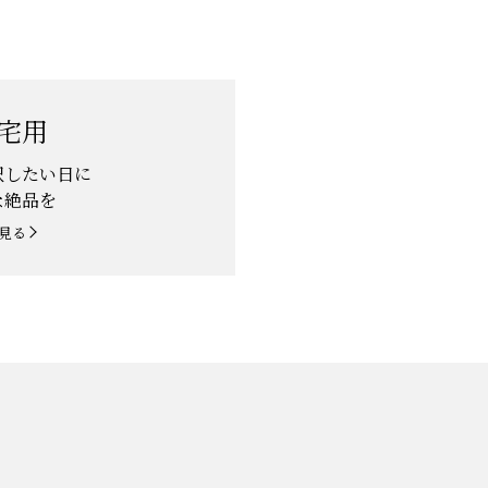
宅用
沢したい日に
な絶品を
見る