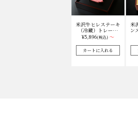
米
米沢牛ヒレステーキ
ンス
（冷蔵）トレー盛
枚
り 130g×1枚から
¥5,896
～
(税込)
量り売り
★★★★★
★★★★★
4.9
35件
カートに入れる