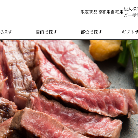
法人様
限定商品
贈答用
自宅用
ご一括
で探す
目的で探す
部位で探す
ギフト