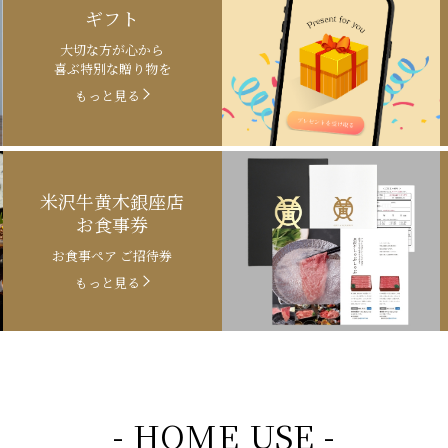
ギフト
大切な方が心から
喜ぶ特別な贈り物を
もっと見る
米沢牛黄木銀座店
お食事券
お食事ペア ご招待券
もっと見る
- HOME USE -