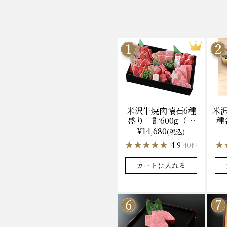
米沢牛焼肉懐石6種
米
盛り 計600g（冷
種
凍）送料無料 化粧
ン
¥14,680
(税込)
箱入
★★★★★
★★★★★
★
★
4.9
40件
カートに入れる