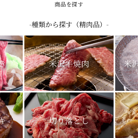
- SEARCH -
商品を探す
-種類から探す（精肉品）-
き
米沢牛焼肉
米
キ
切り落とし