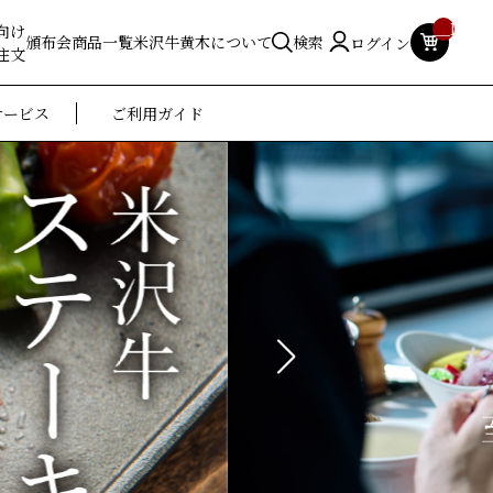
__ITM_
向け
頒布会
商品一覧
米沢牛黄木について
検索
ログイン
注文
サービス
ご利用ガイド