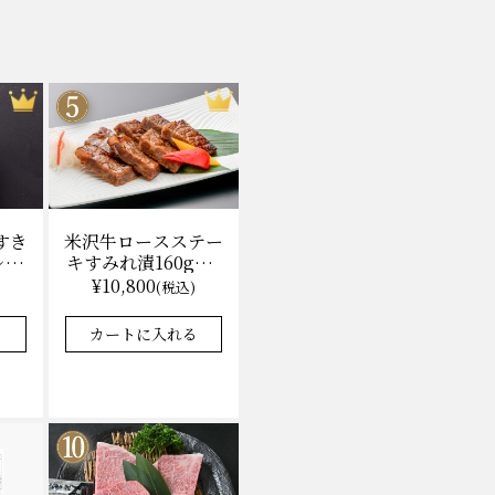
米沢牛ロースステー
すき
キすみれ漬160g×3
レ付)
枚(計480g) 木箱入
無料
¥10,800
(税込)
味噌酒粕漬け/冷蔵
★★★★★
★★★★★
4.9
8件
37件
送料無料
カートに入れる
る