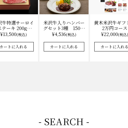
沢牛特選サーロイ
黄木米沢牛ギフ
米沢牛入りハンバー
テーキ 200g×2
2万円コース
グセット3種 150ｇ
（冷凍）送料無
各2 【凍】湯せん
¥13,500
¥22,000
¥4,536
(税込)
(税込
(税込)
料 化粧箱入
調理 化粧箱入
カートに入れる
カートに入れ
カートに入れる