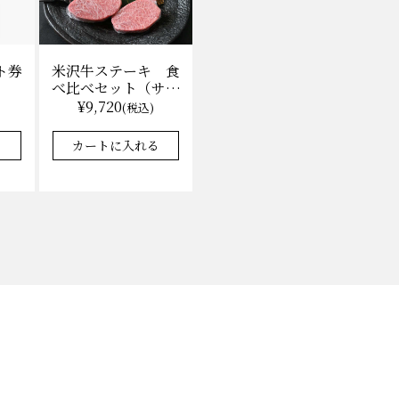
ト券
米沢牛ステーキ 食
べ比べセット（サー
ロイン100g×2枚、
¥9,720
)
(税込)
上モモ100g×2枚）
（冷凍）送料無料
る
カートに入れる
化粧箱入