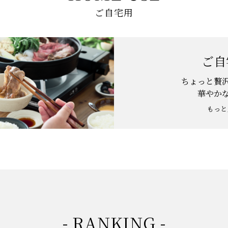
ご自宅用
ご自
ちょっと贅
華やか
もっと
- RANKING -