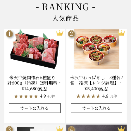
- RANKING -
人気商品
米沢牛焼肉懐石6種盛り
米沢牛わっぱめし 3種各2
計600g（冷凍）送料無料
個 冷凍【レンジ調理】化
化粧箱入
粧箱入
¥14,680
¥5,400
(税込)
(税込)
★★★★★
★★★★★
★★★★★
★★★★★
4.9
4.6
40件
31件
カートに入れる
カートに入れる