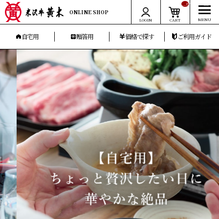
__ITM_CNT__
ONLINE SHOP
LOGIN
CART
自宅用
贈答用
価格で探す
ご利用ガイド