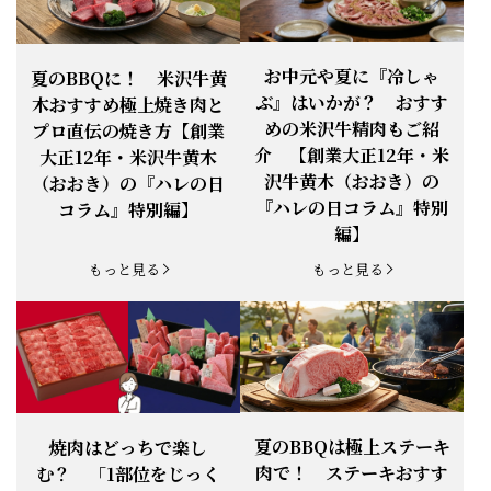
お知らせ
2026.4.13
「『ありがとう』の気持ち」をお贈り
できます。
【ご注意】1月27日（火）は終日、お
お中元や夏に『冷しゃ
夏のBBQに！ 米沢牛黄
お知らせ
2026.1.25
電話・FAXが繋がりません（8:30〜
ぶ』はいかが？ おすす
木おすすめ極上焼き肉と
18:00）
めの米沢牛精肉もご紹
プロ直伝の焼き方【創業
【恵方巻】今年の2月3日は、『米沢牛
お知らせ
介 【創業大正12年・米
2026.1.20
大正12年・米沢牛黄木
恵方巻』を！
沢牛黄木（おおき）の
（おおき）の『ハレの日
【新商品】『米沢牛だし茶漬け』発売
『ハレの日コラム』特別
コラム』特別編】
お知らせ
2026.1.15
開始！
編】
お知らせ
2025.11.3
「黄木の御歳暮」早割開始！
もっと見る
もっと見る
お知らせ
2025.9.13
「秋分の日」定休日変更のお知らせ
お知らせ
2025.6.16
新登場！一膳ご飯
お知らせ
2025.6.3
「黄木のお中元」開始！
夏のBBQは極上ステーキ
焼肉はどっちで楽し
肉で！ ステーキおすす
む？ 「1部位をじっく
お知らせ
2025.5.28
「初夏の肉祭り」開催中