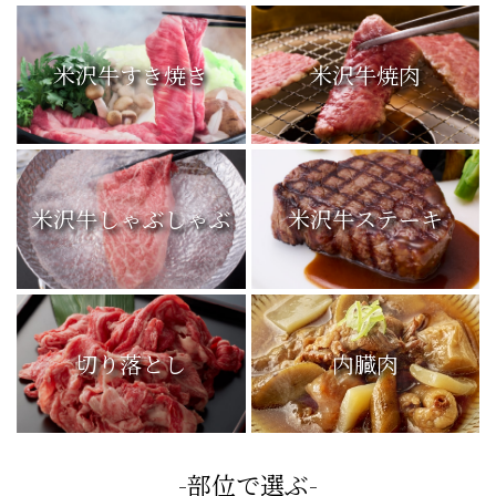
米沢牛すき焼き
米沢牛焼肉
米沢牛しゃぶしゃぶ
米沢牛ステーキ
切り落とし
内臓肉
-部位で選ぶ-