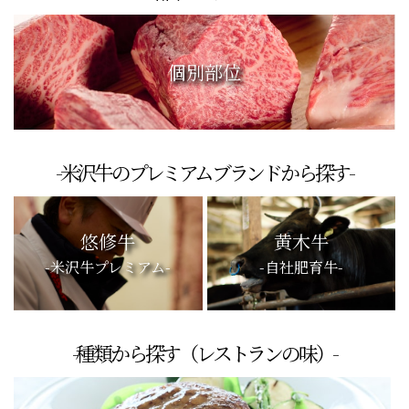
個別部位
-米沢牛のプレミアムブランドから探す-
悠修牛
黄木牛
-米沢牛プレミアム-
-自社肥育牛-
-種類から探す（レストランの味）-