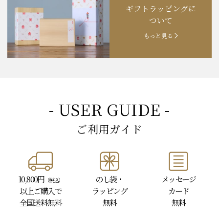
ギフトラッピングに
お知らせ
202４.09.18
【秋の味覚祭】食欲の秋！
ついて
もっと見る
- USER GUIDE -
ご利用ガイド
10,800円
のし袋・
メッセージ
（税込）
以上
ご購入で
ラッピング
カード
全国送料無料
無料
無料