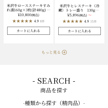
米沢牛ロースステーキすみ
米沢牛ヒレステーキ（冷
れ漬160g×3枚(計480g) 木
蔵）トレー盛り 130g×1
箱入 味噌酒粕漬け/冷蔵
枚から量り売り
¥10,800
¥5,896
～
(税込)
(税込)
送料無料
★★★★★
★★★★★
★★★★★
★★★★★
4.9
4.9
8件
35件
カートに入れる
カートに入れる
もっと見る
- SEARCH -
商品を探す
-種類から探す（精肉品）-