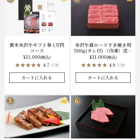
黄木米沢牛ギフト券 1万円
米沢牛肩ロースすき焼き用
コース
500g(タレ付) （冷凍）送料
無料 化粧箱入
¥11,000
¥11,000
(税込)
(税込)
★★★★★
★★★★★
★★★★★
★★★★★
4.7
4.9
47件
37件
カートに入れる
カートに入れる