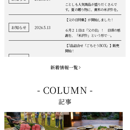
ことしも人気商品が盛りだくさんで
す。夏の贈り物に、黄木の米沢牛を。
【父の日特集】が開始しました！
お知らせ
2026.5.13
６月２１日は「父の日」！ 日頃の感
謝を、「米沢牛」という形で…。
【7品詰合せ「ごちそうBOX」】販売
開始！
お知らせ
2026.5.1
「米沢牛切落し」「ハンバーグ」「メ
ンチカツ」など、黄木の自慢が詰まっ
新着情報一覧
てます。
お知らせ
2026.5.4
定休日変更のお知らせ
- COLUMN -
【BBQ(バーベキュー)特集】これから
記事
の時期にぴったりなBBQにオススメな
お知らせ
2026.4.26
米沢牛の商品をご紹介いたします。今
回限定のBBQセットや、定番部位のお
すすめ商品もございます！
【母の日】5月10日の母の日に、