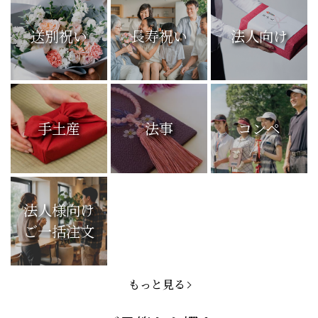
送別祝い
長寿祝い
法人向け
手土産
法事
コンペ
法人様向け
ご一括注文
もっと見る