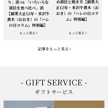
め部位と焼き方【創業大
り」派 vs 「いろいろな
正12年・米沢牛黄木（お
部位を食べ比べ」派
お知らせ
2025.5.19
「父の日特集」開催中
おき）の『ハレの日コラ
【創業大正12年・米沢牛
ム』特別編】
黄木（おおき）の『ハレ
お知らせ
2025.4.28
「BBQ企画」開催中！
の日コラム』特別編】
お知らせ
2025.4.28
「母の日企画」開催中！
もっと見る
もっと見る
お知らせ
2025.4.21
「悠修牛」が限定入荷！
記事をもっと見る
お知らせ
2025.3.22
「新生活応援フェア」開催中！
お知らせ
2025.2.5
「米沢牛もつ鍋セット」発売！
お知らせ
2025.1.15
「肉の賀まつり」開催！
- GIFT SERVICE -
お知らせ
2024.11.1
「お歳暮特集」開催中！
ギフトサービス
お知らせ
2024.10.18
【創業祭】１０１年目に突入！