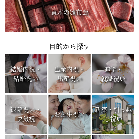
黄木の頒布会
-目的から探す-
結婚内祝・
出産内祝・
進学・
結婚祝い
出産祝い
就職祝い
退院祝い・
新築・引っ越
お誕生祝い
快気祝
し祝い