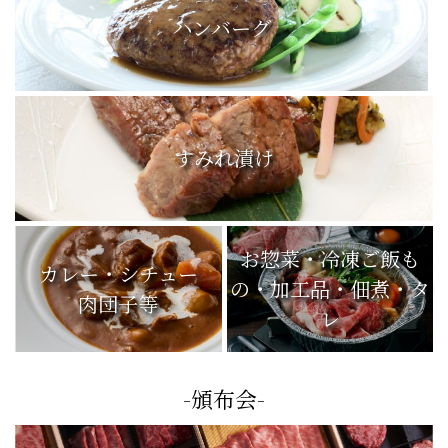
ハンバーグ
すみれ漬け
お惣菜・冷凍ご飯も
カレー・シチュー
の・加工品・佃煮・タ
肉団子等
レ
-頒布会-