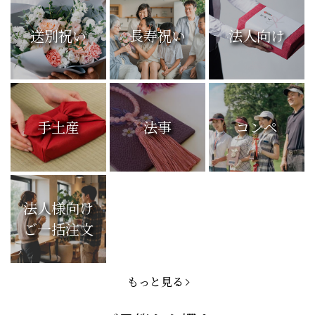
送別祝い
長寿祝い
法人向け
手土産
法事
コンペ
法人様向け
ご一括注文
もっと見る