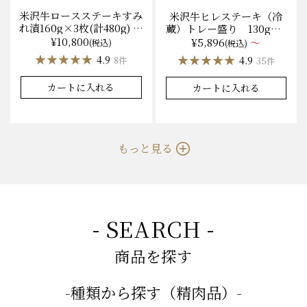
米沢牛ロースステーキすみ
米沢牛ヒレステーキ（冷
れ漬160g×3枚(計480g) 木
蔵）トレー盛り 130g×1
箱入 味噌酒粕漬け/冷蔵
枚から量り売り
¥10,800
¥5,896
～
(税込)
(税込)
送料無料
★★★★★
★★★★★
★★★★★
★★★★★
4.9
4.9
8件
35件
カートに入れる
カートに入れる
もっと見る
- SEARCH -
商品を探す
-種類から探す（精肉品）-