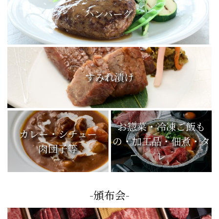
ハンバーグ
すみれ漬け
お惣菜・冷凍ご飯も
カレー・シチュー
の・加工品・佃煮・タ
肉団子等
レ
-頒布会-