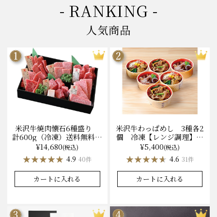
- RANKING -
人気商品
米沢牛焼肉懐石6種盛り
米沢牛わっぱめし 3種各2
計600g（冷凍）送料無料
個 冷凍【レンジ調理】化
化粧箱入
粧箱入
¥14,680
¥5,400
(税込)
(税込)
★★★★★
★★★★★
★★★★★
★★★★★
4.9
4.6
40件
31件
カートに入れる
カートに入れる