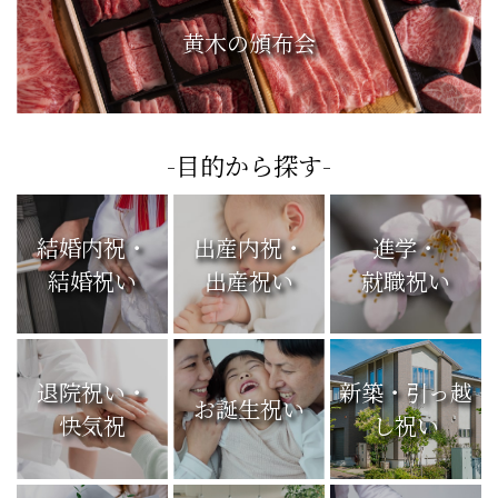
黄木の頒布会
-目的から探す-
結婚内祝・
出産内祝・
進学・
結婚祝い
出産祝い
就職祝い
退院祝い・
新築・引っ越
お誕生祝い
快気祝
し祝い