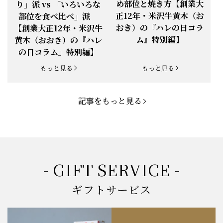
め部位と焼き方【創業大
り」派 vs 「いろいろな
正12年・米沢牛黄木（お
部位を食べ比べ」派
お知らせ
2025.5.19
「父の日特集」開催中
おき）の『ハレの日コラ
【創業大正12年・米沢牛
ム』特別編】
黄木（おおき）の『ハレ
お知らせ
2025.4.28
「BBQ企画」開催中！
の日コラム』特別編】
お知らせ
2025.4.28
「母の日企画」開催中！
もっと見る
もっと見る
お知らせ
2025.4.21
「悠修牛」が限定入荷！
記事をもっと見る
お知らせ
2025.3.22
「新生活応援フェア」開催中！
お知らせ
2025.2.5
「米沢牛もつ鍋セット」発売！
お知らせ
2025.1.15
「肉の賀まつり」開催！
- GIFT SERVICE -
お知らせ
2024.11.1
「お歳暮特集」開催中！
ギフトサービス
お知らせ
2024.10.18
【創業祭】１０１年目に突入！