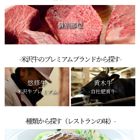
個別部位
-米沢牛のプレミアムブランドから探す-
悠修牛
黄木牛
-米沢牛プレミアム-
-自社肥育牛-
-種類から探す（レストランの味）-