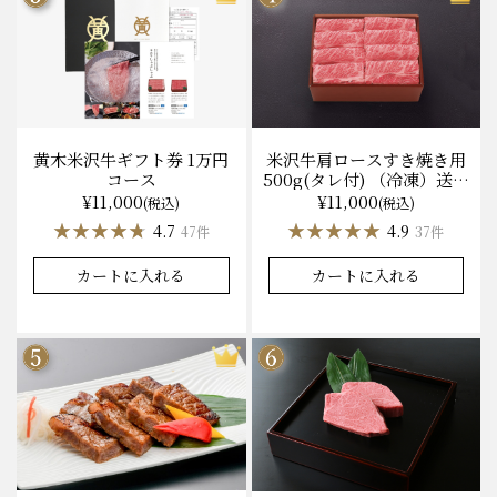
黄木米沢牛ギフト券 1万円
米沢牛肩ロースすき焼き用
コース
500g(タレ付) （冷凍）送料
無料 化粧箱入
¥11,000
¥11,000
(税込)
(税込)
★★★★★
★★★★★
★★★★★
★★★★★
4.7
4.9
47件
37件
カートに入れる
カートに入れる