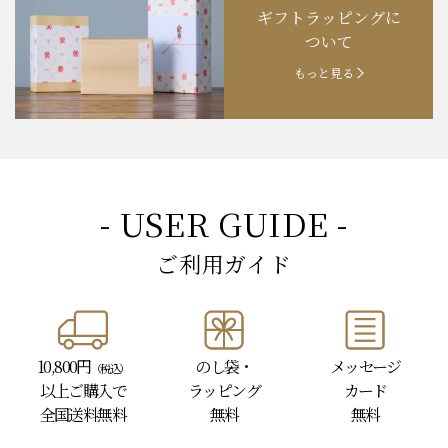
ギフトラッピングに
お知らせ
202４.09.18
【秋の味覚祭】食欲の秋！
ついて
もっと見る
- USER GUIDE -
ご利用ガイド
10,800円
のし袋・
メッセージ
（税込）
以上
ご購入で
ラッピング
カード
全国送料無料
無料
無料