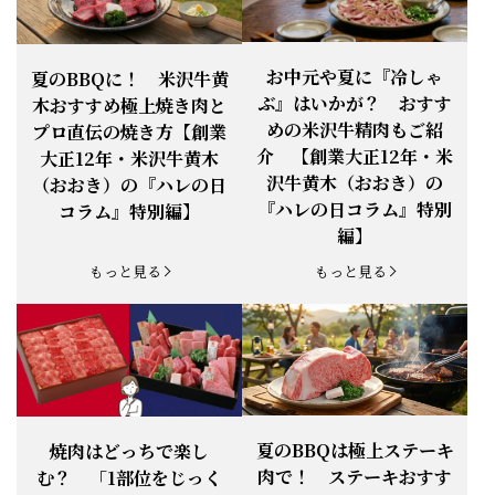
お知らせ
2026.4.13
「『ありがとう』の気持ち」をお贈り
できます。
【ご注意】1月27日（火）は終日、お
お中元や夏に『冷しゃ
夏のBBQに！ 米沢牛黄
お知らせ
2026.1.25
電話・FAXが繋がりません（8:30〜
ぶ』はいかが？ おすす
木おすすめ極上焼き肉と
18:00）
めの米沢牛精肉もご紹
プロ直伝の焼き方【創業
【恵方巻】今年の2月3日は、『米沢牛
お知らせ
介 【創業大正12年・米
2026.1.20
大正12年・米沢牛黄木
恵方巻』を！
沢牛黄木（おおき）の
（おおき）の『ハレの日
【新商品】『米沢牛だし茶漬け』発売
『ハレの日コラム』特別
コラム』特別編】
お知らせ
2026.1.15
開始！
編】
お知らせ
2025.11.3
「黄木の御歳暮」早割開始！
もっと見る
もっと見る
お知らせ
2025.9.13
「秋分の日」定休日変更のお知らせ
お知らせ
2025.6.16
新登場！一膳ご飯
お知らせ
2025.6.3
「黄木のお中元」開始！
夏のBBQは極上ステーキ
焼肉はどっちで楽し
肉で！ ステーキおすす
む？ 「1部位をじっく
お知らせ
2025.5.28
「初夏の肉祭り」開催中