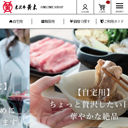
__ITM_CNT__
ONLINE SHOP
LOGIN
CART
自宅用
贈答用
価格で探す
ご利用ガイド