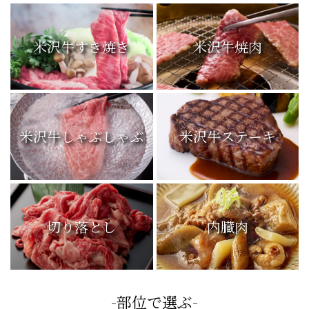
米沢牛すき焼き
米沢牛焼肉
米沢牛しゃぶしゃぶ
米沢牛ステーキ
切り落とし
内臓肉
-部位で選ぶ-