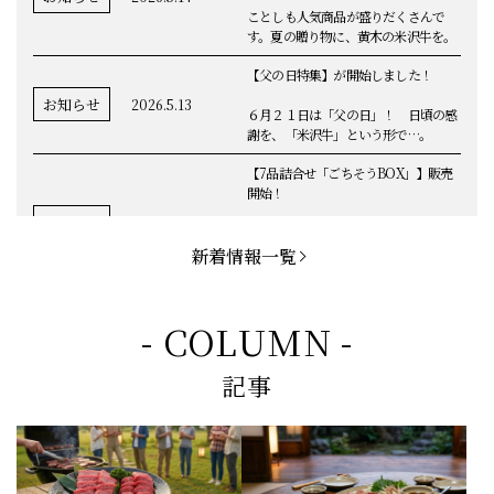
ことしも人気商品が盛りだくさんで
す。夏の贈り物に、黄木の米沢牛を。
【父の日特集】が開始しました！
お知らせ
2026.5.13
６月２１日は「父の日」！ 日頃の感
謝を、「米沢牛」という形で…。
【7品詰合せ「ごちそうBOX」】販売
開始！
お知らせ
2026.5.1
「米沢牛切落し」「ハンバーグ」「メ
ンチカツ」など、黄木の自慢が詰まっ
新着情報一覧
てます。
お知らせ
2026.5.4
定休日変更のお知らせ
- COLUMN -
【BBQ(バーベキュー)特集】これから
記事
の時期にぴったりなBBQにオススメな
お知らせ
2026.4.26
米沢牛の商品をご紹介いたします。今
回限定のBBQセットや、定番部位のお
すすめ商品もございます！
【母の日】5月10日の母の日に、