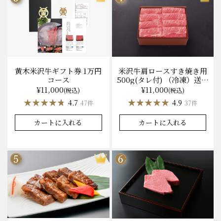
黄木米沢牛ギフト券 1万円
米沢牛肩ロースすき焼き用
コース
500g(タレ付) （冷凍）送料
無料 化粧箱入
¥11,000
¥11,000
(税込)
(税込)
★★★★★
★★★★★
★★★★★
★★★★★
4.7
4.9
47件
37件
カートに入れる
カートに入れる