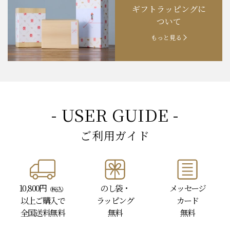
ギフトラッピングに
お知らせ
202４.09.18
【秋の味覚祭】食欲の秋！
ついて
もっと見る
- USER GUIDE -
ご利用ガイド
10,800円
のし袋・
メッセージ
（税込）
以上
ご購入で
ラッピング
カード
全国送料無料
無料
無料