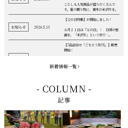
ことしも人気商品が盛りだくさんで
す。夏の贈り物に、黄木の米沢牛を。
【父の日特集】が開始しました！
お知らせ
2026.5.13
６月２１日は「父の日」！ 日頃の感
謝を、「米沢牛」という形で…。
【7品詰合せ「ごちそうBOX」】販売
開始！
お知らせ
2026.5.1
「米沢牛切落し」「ハンバーグ」「メ
ンチカツ」など、黄木の自慢が詰まっ
新着情報一覧
てます。
お知らせ
2026.5.4
定休日変更のお知らせ
- COLUMN -
【BBQ(バーベキュー)特集】これから
記事
の時期にぴったりなBBQにオススメな
お知らせ
2026.4.26
米沢牛の商品をご紹介いたします。今
回限定のBBQセットや、定番部位のお
すすめ商品もございます！
【母の日】5月10日の母の日に、