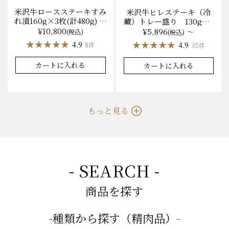
米沢牛ロースステーキすみ
米沢牛ヒレステーキ（冷
れ漬160g×3枚(計480g) 木
蔵）トレー盛り 130g×1
箱入 味噌酒粕漬け/冷蔵
枚から量り売り
¥10,800
¥5,896
～
(税込)
(税込)
送料無料
★★★★★
★★★★★
★★★★★
★★★★★
4.9
4.9
8件
35件
カートに入れる
カートに入れる
もっと見る
- SEARCH -
商品を探す
-種類から探す（精肉品）-