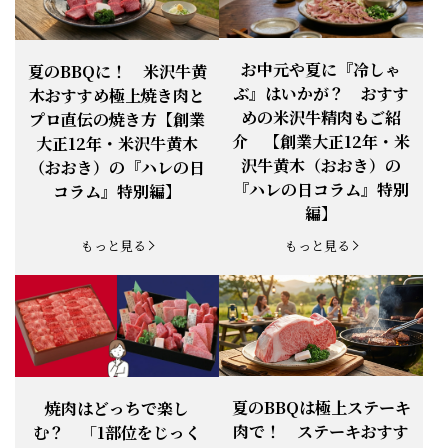
お知らせ
2026.4.13
「『ありがとう』の気持ち」をお贈り
できます。
【ご注意】1月27日（火）は終日、お
お中元や夏に『冷しゃ
夏のBBQに！ 米沢牛黄
お知らせ
2026.1.25
電話・FAXが繋がりません（8:30〜
ぶ』はいかが？ おすす
木おすすめ極上焼き肉と
18:00）
めの米沢牛精肉もご紹
プロ直伝の焼き方【創業
【恵方巻】今年の2月3日は、『米沢牛
お知らせ
介 【創業大正12年・米
2026.1.20
大正12年・米沢牛黄木
恵方巻』を！
沢牛黄木（おおき）の
（おおき）の『ハレの日
【新商品】『米沢牛だし茶漬け』発売
『ハレの日コラム』特別
コラム』特別編】
お知らせ
2026.1.15
開始！
編】
お知らせ
2025.11.3
「黄木の御歳暮」早割開始！
もっと見る
もっと見る
お知らせ
2025.9.13
「秋分の日」定休日変更のお知らせ
お知らせ
2025.6.16
新登場！一膳ご飯
お知らせ
2025.6.3
「黄木のお中元」開始！
夏のBBQは極上ステーキ
焼肉はどっちで楽し
肉で！ ステーキおすす
む？ 「1部位をじっく
お知らせ
2025.5.28
「初夏の肉祭り」開催中