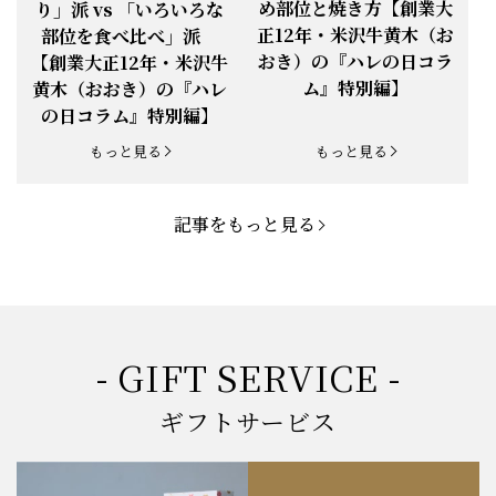
め部位と焼き方【創業大
り」派 vs 「いろいろな
正12年・米沢牛黄木（お
部位を食べ比べ」派
お知らせ
2025.5.19
「父の日特集」開催中
おき）の『ハレの日コラ
【創業大正12年・米沢牛
ム』特別編】
黄木（おおき）の『ハレ
お知らせ
2025.4.28
「BBQ企画」開催中！
の日コラム』特別編】
お知らせ
2025.4.28
「母の日企画」開催中！
もっと見る
もっと見る
お知らせ
2025.4.21
「悠修牛」が限定入荷！
記事をもっと見る
お知らせ
2025.3.22
「新生活応援フェア」開催中！
お知らせ
2025.2.5
「米沢牛もつ鍋セット」発売！
お知らせ
2025.1.15
「肉の賀まつり」開催！
- GIFT SERVICE -
お知らせ
2024.11.1
「お歳暮特集」開催中！
ギフトサービス
お知らせ
2024.10.18
【創業祭】１０１年目に突入！