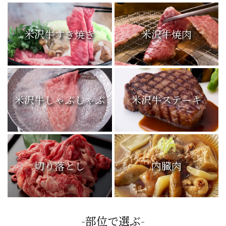
米沢牛すき焼き
米沢牛焼肉
米沢牛しゃぶしゃぶ
米沢牛ステーキ
切り落とし
内臓肉
-部位で選ぶ-