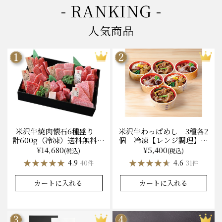
- RANKING -
人気商品
米沢牛焼肉懐石6種盛り
米沢牛わっぱめし 3種各2
計600g（冷凍）送料無料
個 冷凍【レンジ調理】化
化粧箱入
粧箱入
¥14,680
¥5,400
(税込)
(税込)
★★★★★
★★★★★
★★★★★
★★★★★
4.9
4.6
40件
31件
カートに入れる
カートに入れる