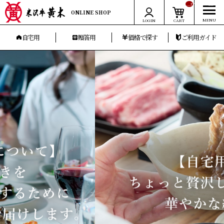
__ITM_CNT__
ONLINE SHOP
LOGIN
CART
自宅用
贈答用
価格で探す
ご利用ガイド