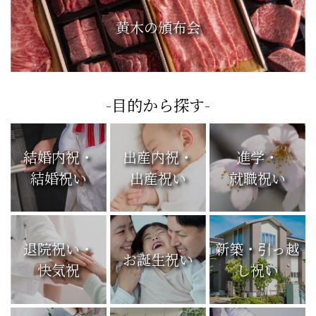
黄木の頒布会
-目的から探す-
結婚内祝・
出産内祝・
進学・
結婚祝い
出産祝い
就職祝い
退院祝い・
新築・引っ越
お誕生祝い
快気祝
し祝い