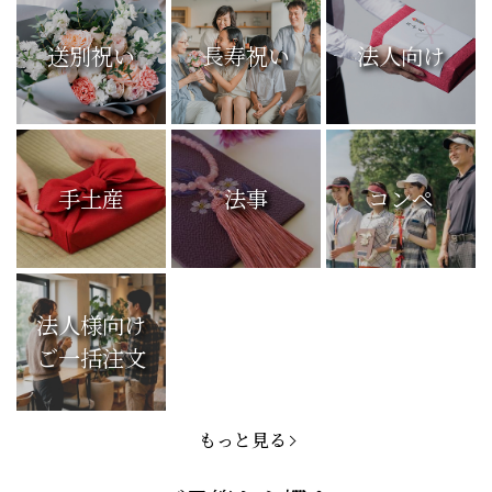
送別祝い
長寿祝い
法人向け
手土産
法事
コンペ
法人様向け
ご一括注文
もっと見る