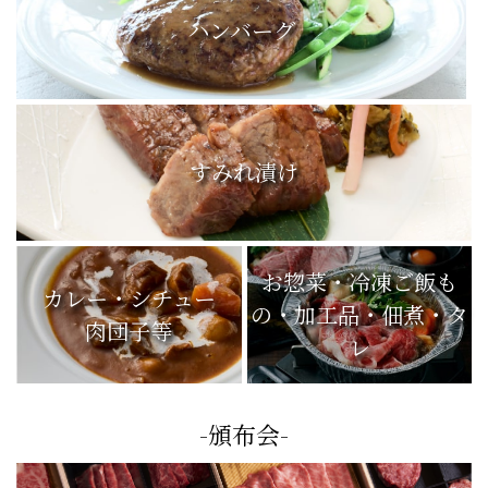
ハンバーグ
すみれ漬け
お惣菜・冷凍ご飯も
カレー・シチュー
の・加工品・佃煮・タ
肉団子等
レ
-頒布会-