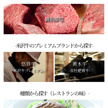
個別部位
-米沢牛のプレミアムブランドから探す-
悠修牛
黄木牛
-米沢牛プレミアム-
-自社肥育牛-
-種類から探す（レストランの味）-