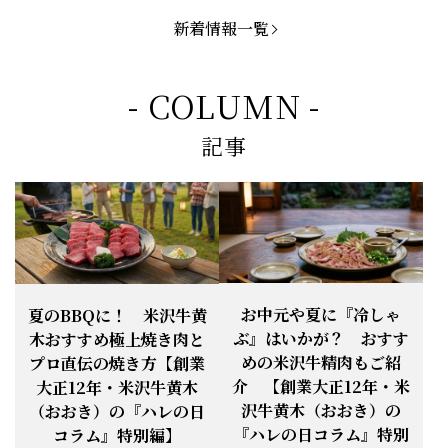
「米沢牛切落し」「ハンバーグ」「メ
ンチカツ」など、黄木の自慢が詰まっ
新着情報一覧
てます。
お知らせ
2026.5.4
定休日変更のお知らせ
- COLUMN -
【BBQ(バーベキュー)特集】これから
記事
の時期にぴったりなBBQにオススメな
お知らせ
2026.4.26
米沢牛の商品をご紹介いたします。今
回限定のBBQセットや、定番部位のお
すすめ商品もございます！
【母の日】5月10日の母の日に、
お知らせ
2026.4.13
「『ありがとう』の気持ち」をお贈り
できます。
【ご注意】1月27日（火）は終日、お
お中元や夏に『冷しゃ
夏のBBQに！ 米沢牛黄
お知らせ
2026.1.25
電話・FAXが繋がりません（8:30〜
ぶ』はいかが？ おすす
木おすすめ極上焼き肉と
18:00）
めの米沢牛精肉もご紹
プロ直伝の焼き方【創業
【恵方巻】今年の2月3日は、『米沢牛
お知らせ
介 【創業大正12年・米
2026.1.20
大正12年・米沢牛黄木
恵方巻』を！
沢牛黄木（おおき）の
（おおき）の『ハレの日
【新商品】『米沢牛だし茶漬け』発売
『ハレの日コラム』特別
コラム』特別編】
お知らせ
2026.1.15
開始！