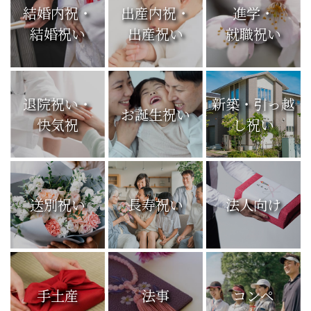
結婚内祝・
出産内祝・
進学・
結婚祝い
出産祝い
就職祝い
退院祝い・
新築・引っ越
お誕生祝い
快気祝
し祝い
送別祝い
長寿祝い
法人向け
手土産
法事
コンペ