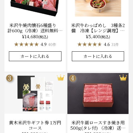
米沢牛焼肉懐石6種盛り
米沢牛わっぱめし 3種各2
計600g（冷凍）送料無料
個 冷凍【レンジ調理】化
化粧箱入
粧箱入
¥14,680
¥5,400
(税込)
(税込)
★★★★★
★★★★★
★★★★★
★★★★★
4.9
4.6
40件
31件
カートに入れる
カートに入れる
黄木米沢牛ギフト券 1万円
米沢牛肩ロースすき焼き用
コース
500g(タレ付) （冷凍）送料