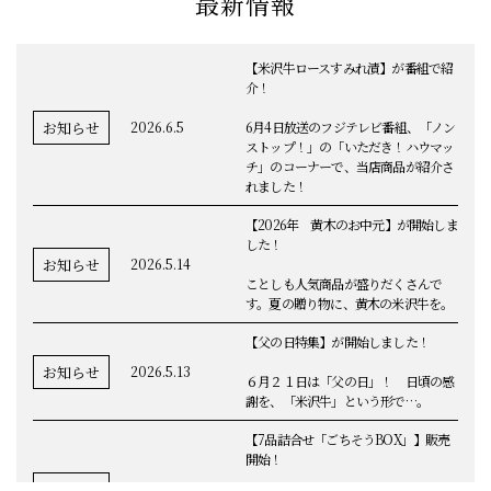
最新情報
【米沢牛ロースすみれ漬】が番組で紹
介！
お知らせ
2026.6.5
6月4日放送のフジテレビ番組、「ノン
ストップ！」の「いただき！ハウマッ
チ」のコーナーで、当店商品が紹介さ
れました！
【2026年 黄木のお中元】が開始しま
した！
お知らせ
2026.5.14
ことしも人気商品が盛りだくさんで
す。夏の贈り物に、黄木の米沢牛を。
【父の日特集】が開始しました！
お知らせ
2026.5.13
６月２１日は「父の日」！ 日頃の感
謝を、「米沢牛」という形で…。
【7品詰合せ「ごちそうBOX」】販売
開始！
お知らせ
2026.5.1