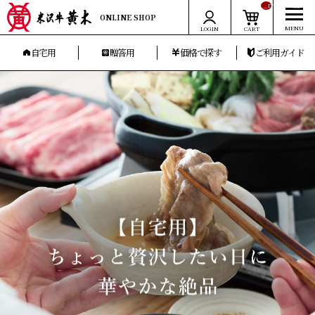
__ITM_CNT__
ONLINE SHOP
LOGIN
CART
自宅用
贈答用
価格で探す
ご利用ガイド