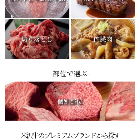
切り落とし
内臓肉
-部位で選ぶ-
個別部位
-米沢牛のプレミアムブランドから探す-