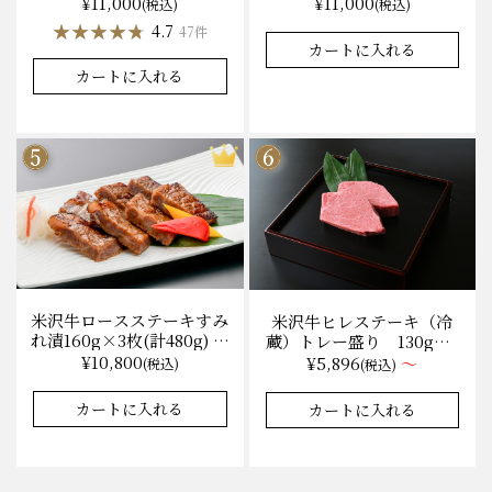
無料 化粧箱入
¥11,000
¥11,000
(税込)
(税込)
★★★★★
★★★★★
4.7
47件
カートに入れる
カートに入れる
米沢牛ロースステーキすみ
米沢牛ヒレステーキ（冷
れ漬160g×3枚(計480g) 木
蔵）トレー盛り 130g×1
箱入 味噌酒粕漬け/冷蔵
枚から量り売り
¥10,800
¥5,896
～
(税込)
(税込)
送料無料
カートに入れる
カートに入れる