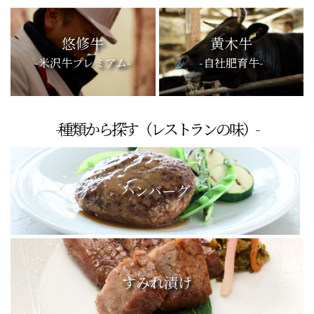
悠修牛
黄木牛
-米沢牛プレミアム-
-自社肥育牛-
-種類から探す（レストランの味）-
ハンバーグ
すみれ漬け