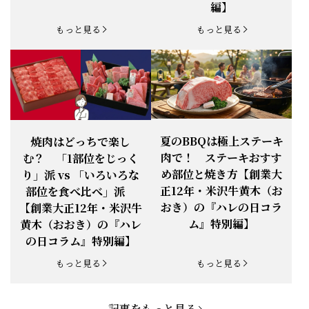
編】
お知らせ
2025.11.3
「黄木の御歳暮」早割開始！
もっと見る
もっと見る
お知らせ
2025.9.13
「秋分の日」定休日変更のお知らせ
お知らせ
2025.6.16
新登場！一膳ご飯
お知らせ
2025.6.3
「黄木のお中元」開始！
夏のBBQは極上ステーキ
焼肉はどっちで楽し
肉で！ ステーキおすす
む？ 「1部位をじっく
お知らせ
2025.5.28
「初夏の肉祭り」開催中
め部位と焼き方【創業大
り」派 vs 「いろいろな
正12年・米沢牛黄木（お
部位を食べ比べ」派
お知らせ
2025.5.19
「父の日特集」開催中
おき）の『ハレの日コラ
【創業大正12年・米沢牛
ム』特別編】
黄木（おおき）の『ハレ
お知らせ
2025.4.28
「BBQ企画」開催中！
の日コラム』特別編】
お知らせ
2025.4.28
「母の日企画」開催中！
もっと見る
もっと見る
お知らせ
2025.4.21
「悠修牛」が限定入荷！
記事をもっと見る