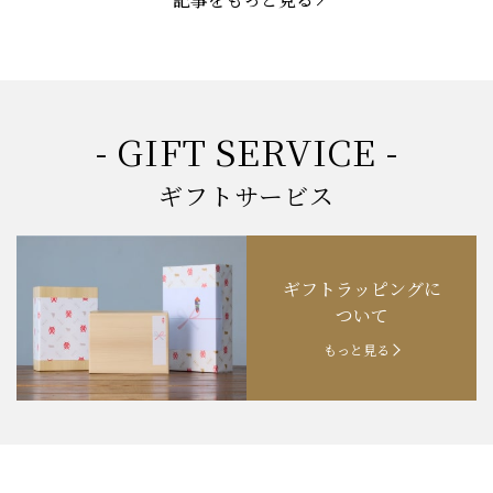
お知らせ
2025.3.22
「新生活応援フェア」開催中！
お知らせ
2025.2.5
「米沢牛もつ鍋セット」発売！
お知らせ
2025.1.15
「肉の賀まつり」開催！
- GIFT SERVICE -
お知らせ
2024.11.1
「お歳暮特集」開催中！
ギフトサービス
お知らせ
2024.10.18
【創業祭】１０１年目に突入！
ギフトラッピングに
お知らせ
202４.09.18
【秋の味覚祭】食欲の秋！
ついて
もっと見る