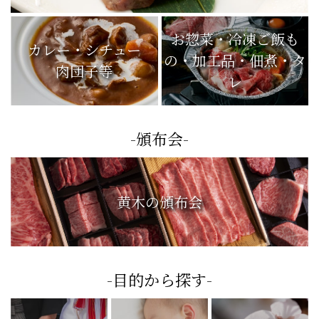
お惣菜・冷凍ご飯も
カレー・シチュー
の・加工品・佃煮・タ
肉団子等
レ
-頒布会-
黄木の頒布会
-目的から探す-