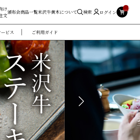
__ITM_
向け
頒布会
商品一覧
米沢牛黄木について
検索
ログイン
注文
サービス
ご利用ガイド