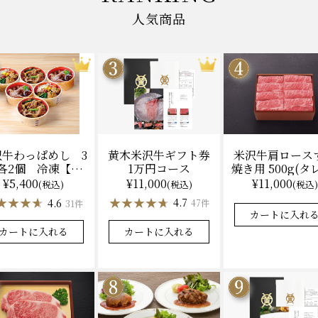
人気商品
黄木米沢牛ギフト券
米沢牛肩ロース
沢牛わっぱめし 3
1万円コース
焼き用 500g(タ
各2個 冷凍【レ
（冷凍）送料
ジ調理】化粧箱入
¥11,000
¥11,000
¥5,400
(税込)
(税込)
(税込)
化粧箱入
★★★★★
★★★★★
★★★★★
★★★★★
★★★★
★★★★
4.7
4.9
4.6
47件
31件
カートに入れる
カートに入れ
カートに入れる