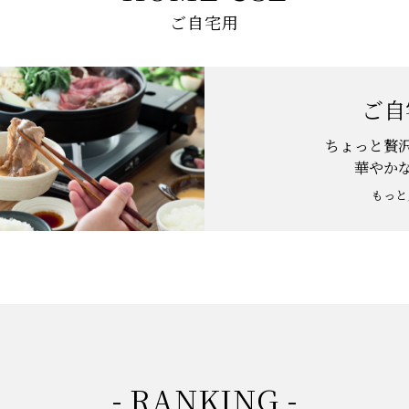
ご自宅用
ご自
ちょっと贅
華やか
もっと
- RANKING -