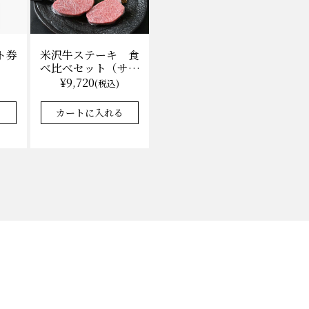
ト券
米沢牛ステーキ 食
べ比べセット（サー
ロイン100g×2枚、
¥9,720
)
(税込)
上モモ100g×2枚）
（冷凍）送料無料
る
カートに入れる
化粧箱入