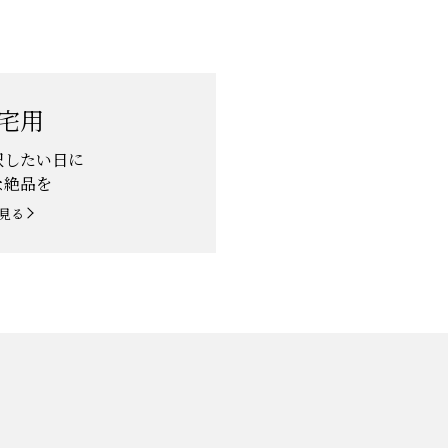
宅用
沢したい日に
な絶品を
見る