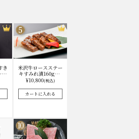
米沢牛ロースステー
すき
キすみれ漬160g×3
レ付)
枚(計480g) 木箱入
無料
¥10,800
(税込)
味噌酒粕漬け/冷蔵
★★★★★
★★★★★
4.9
8件
37件
送料無料
カートに入れる
る