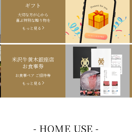
ギフト
大切な方が心から
喜ぶ特別な贈り物を
もっと見る
米沢牛黄木銀座店
お食事券
お食事ペア ご招待券
もっと見る
- HOME USE -