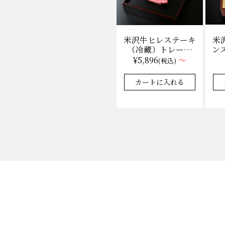
米
米沢牛ヒレステーキ
ンス
（冷蔵）トレー盛
枚
り 130g×1枚から
¥5,896
～
(税込)
量り売り
★★★★★
★★★★★
4.9
35件
カートに入れる