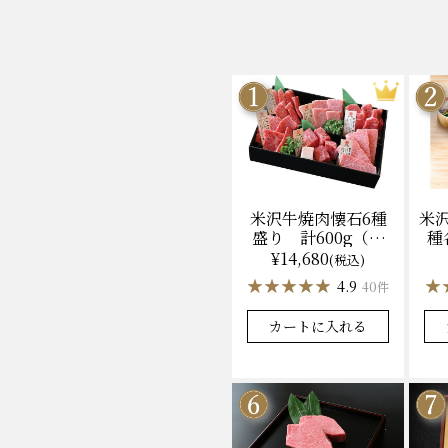
米沢牛焼肉懐石6種
米
盛り 計600g（冷
種
凍）送料無料 化粧
ン
¥14,680
(税込)
箱入
★★★★★
★★★★★
★
★
4.9
40件
カートに入れる