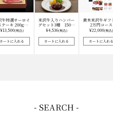
沢牛特選サーロイ
黄木米沢牛ギフ
米沢牛入りハンバー
テーキ 200g×2
2万円コース
グセット3種 150ｇ
（冷凍）送料無
各2 【凍】湯せん
¥13,500
¥22,000
¥4,536
(税込)
(税込
(税込)
料 化粧箱入
調理 化粧箱入
カートに入れる
カートに入れ
カートに入れる