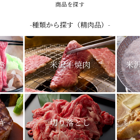
- SEARCH -
商品を探す
-種類から探す（精肉品）-
き
米沢牛焼肉
米
キ
切り落とし