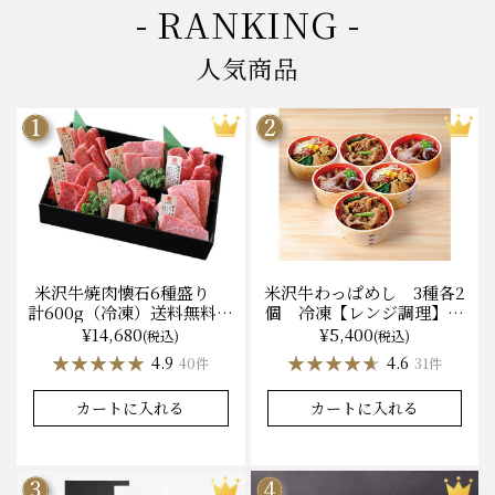
- RANKING -
人気商品
米沢牛焼肉懐石6種盛り
米沢牛わっぱめし 3種各2
計600g（冷凍）送料無料
個 冷凍【レンジ調理】化
化粧箱入
粧箱入
¥14,680
¥5,400
(税込)
(税込)
★★★★★
★★★★★
★★★★★
★★★★★
4.9
4.6
40件
31件
カートに入れる
カートに入れる