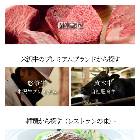
個別部位
-米沢牛のプレミアムブランドから探す-
悠修牛
黄木牛
-米沢牛プレミアム-
-自社肥育牛-
-種類から探す（レストランの味）-