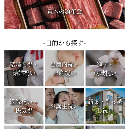
黄木の頒布会
-目的から探す-
結婚内祝・
出産内祝・
進学・
結婚祝い
出産祝い
就職祝い
退院祝い・
新築・引っ越
お誕生祝い
快気祝
し祝い