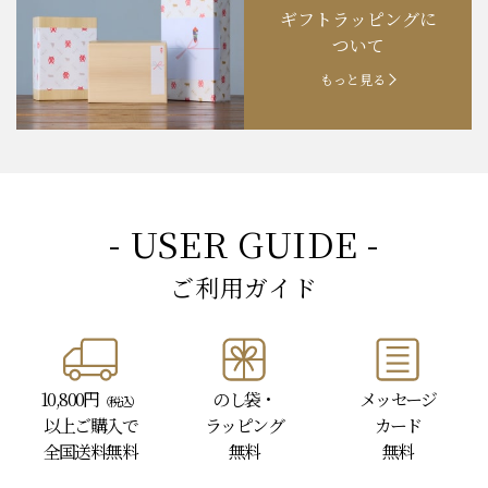
ギフトラッピングに
お知らせ
202４.09.18
【秋の味覚祭】食欲の秋！
ついて
もっと見る
- USER GUIDE -
ご利用ガイド
10,800円
のし袋・
メッセージ
（税込）
以上
ご購入で
ラッピング
カード
全国送料無料
無料
無料