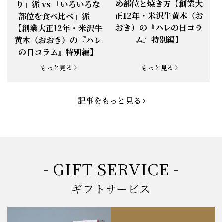
め部位と焼き方【創業大
り」派 vs 「いろいろな
正12年・米沢牛黄木（お
部位を食べ比べ」派
お知らせ
2025.5.19
「父の日特集」開催中
おき）の『ハレの日コラ
【創業大正12年・米沢牛
ム』特別編】
黄木（おおき）の『ハレ
お知らせ
2025.4.28
「BBQ企画」開催中！
の日コラム』特別編】
お知らせ
2025.4.28
「母の日企画」開催中！
もっと見る
もっと見る
お知らせ
2025.4.21
「悠修牛」が限定入荷！
記事をもっと見る
お知らせ
2025.3.22
「新生活応援フェア」開催中！
お知らせ
2025.2.5
「米沢牛もつ鍋セット」発売！
お知らせ
2025.1.15
「肉の賀まつり」開催！
- GIFT SERVICE -
お知らせ
2024.11.1
「お歳暮特集」開催中！
ギフトサービス
お知らせ
2024.10.18
【創業祭】１０１年目に突入！