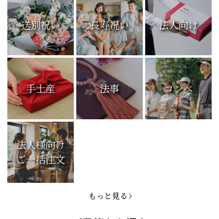
送別祝い
長寿祝い
法人向け
手土産
法事
コンペ
法人様向け
ご一括注文
もっと見る