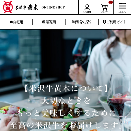
__ITM_CNT__
ONLINE SHOP
LOGIN
CART
自宅用
贈答用
価格で探す
ご利用ガイド