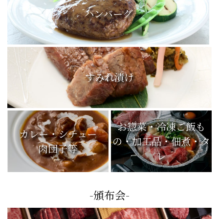
ハンバーグ
すみれ漬け
お惣菜・冷凍ご飯も
カレー・シチュー
の・加工品・佃煮・タ
肉団子等
レ
-頒布会-