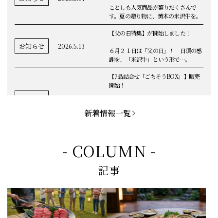
ことしも人気商品が盛りだくさんで
す。夏の贈り物に、黄木の米沢牛を。
【父の日特集】が開始しました！
お知らせ
2026.5.13
６月２１日は「父の日」！ 日頃の感
謝を、「米沢牛」という形で…。
【7品詰合せ「ごちそうBOX」】販売
開始！
お知らせ
2026.5.1
「米沢牛切落し」「ハンバーグ」「メ
ンチカツ」など、黄木の自慢が詰まっ
新着情報一覧
てます。
お知らせ
2026.5.4
定休日変更のお知らせ
- COLUMN -
【BBQ(バーベキュー)特集】これから
記事
の時期にぴったりなBBQにオススメな
お知らせ
2026.4.26
米沢牛の商品をご紹介いたします。今
回限定のBBQセットや、定番部位のお
すすめ商品もございます！
【母の日】5月10日の母の日に、