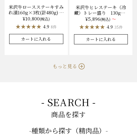
米沢牛ロースステーキすみ
米沢牛ヒレステーキ（冷
れ漬160g×3枚(計480g) 木
蔵）トレー盛り 130g×1
箱入 味噌酒粕漬け/冷蔵
枚から量り売り
¥10,800
¥5,896
～
(税込)
(税込)
送料無料
★★★★★
★★★★★
★★★★★
★★★★★
4.9
4.9
8件
35件
カートに入れる
カートに入れる
もっと見る
- SEARCH -
商品を探す
-種類から探す（精肉品）-