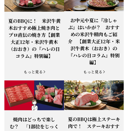
お知らせ
2026.4.13
「『ありがとう』の気持ち」をお贈り
できます。
【ご注意】1月27日（火）は終日、お
お中元や夏に『冷しゃ
夏のBBQに！ 米沢牛黄
お知らせ
2026.1.25
電話・FAXが繋がりません（8:30〜
ぶ』はいかが？ おすす
木おすすめ極上焼き肉と
18:00）
めの米沢牛精肉もご紹
プロ直伝の焼き方【創業
【恵方巻】今年の2月3日は、『米沢牛
お知らせ
介 【創業大正12年・米
2026.1.20
大正12年・米沢牛黄木
恵方巻』を！
沢牛黄木（おおき）の
（おおき）の『ハレの日
【新商品】『米沢牛だし茶漬け』発売
『ハレの日コラム』特別
コラム』特別編】
お知らせ
2026.1.15
開始！
編】
お知らせ
2025.11.3
「黄木の御歳暮」早割開始！
もっと見る
もっと見る
お知らせ
2025.9.13
「秋分の日」定休日変更のお知らせ
お知らせ
2025.6.16
新登場！一膳ご飯
お知らせ
2025.6.3
「黄木のお中元」開始！
夏のBBQは極上ステーキ
焼肉はどっちで楽し
肉で！ ステーキおすす
む？ 「1部位をじっく
お知らせ
2025.5.28
「初夏の肉祭り」開催中