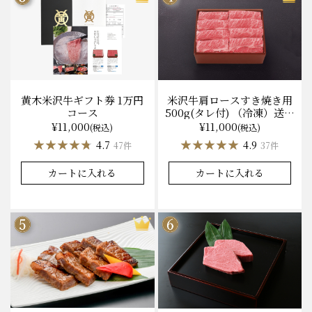
黄木米沢牛ギフト券 1万円
米沢牛肩ロースすき焼き用
コース
500g(タレ付) （冷凍）送料
無料 化粧箱入
¥11,000
¥11,000
(税込)
(税込)
★★★★★
★★★★★
★★★★★
★★★★★
4.7
4.9
47件
37件
カートに入れる
カートに入れる