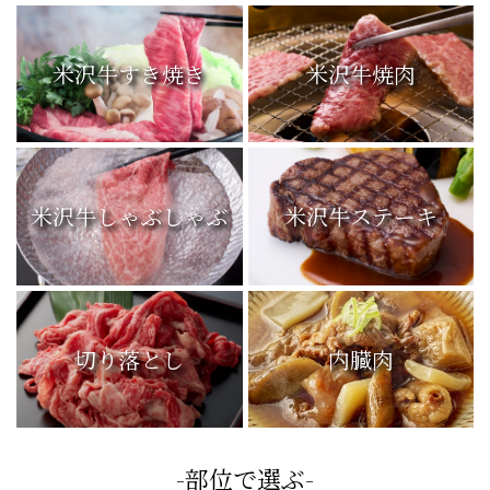
米沢牛すき焼き
米沢牛焼肉
米沢牛しゃぶしゃぶ
米沢牛ステーキ
切り落とし
内臓肉
-部位で選ぶ-