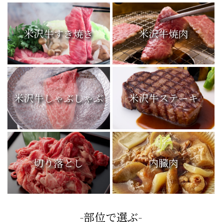
米沢牛すき焼き
米沢牛焼肉
米沢牛しゃぶしゃぶ
米沢牛ステーキ
切り落とし
内臓肉
-部位で選ぶ-