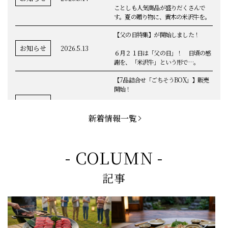
ことしも人気商品が盛りだくさんで
す。夏の贈り物に、黄木の米沢牛を。
【父の日特集】が開始しました！
お知らせ
2026.5.13
６月２１日は「父の日」！ 日頃の感
謝を、「米沢牛」という形で…。
【7品詰合せ「ごちそうBOX」】販売
開始！
お知らせ
2026.5.1
「米沢牛切落し」「ハンバーグ」「メ
ンチカツ」など、黄木の自慢が詰まっ
新着情報一覧
てます。
お知らせ
2026.5.4
定休日変更のお知らせ
- COLUMN -
【BBQ(バーベキュー)特集】これから
記事
の時期にぴったりなBBQにオススメな
お知らせ
2026.4.26
米沢牛の商品をご紹介いたします。今
回限定のBBQセットや、定番部位のお
すすめ商品もございます！
【母の日】5月10日の母の日に、