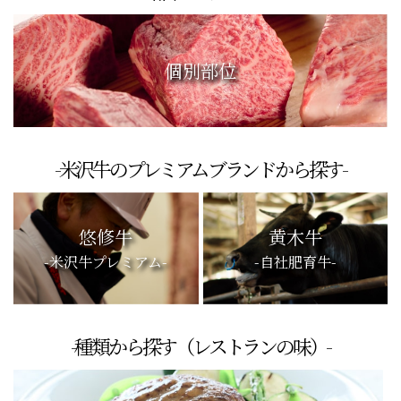
個別部位
-米沢牛のプレミアムブランドから探す-
悠修牛
黄木牛
-米沢牛プレミアム-
-自社肥育牛-
-種類から探す（レストランの味）-