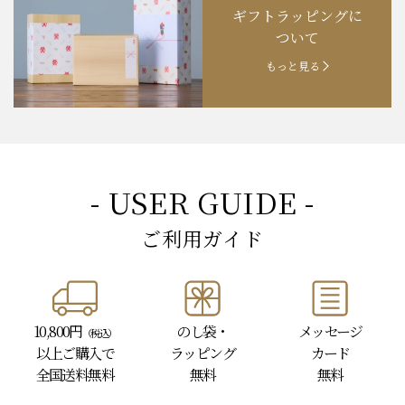
ギフトラッピングに
お知らせ
202４.09.18
【秋の味覚祭】食欲の秋！
ついて
もっと見る
- USER GUIDE -
ご利用ガイド
10,800円
のし袋・
メッセージ
（税込）
以上
ご購入で
ラッピング
カード
全国送料無料
無料
無料