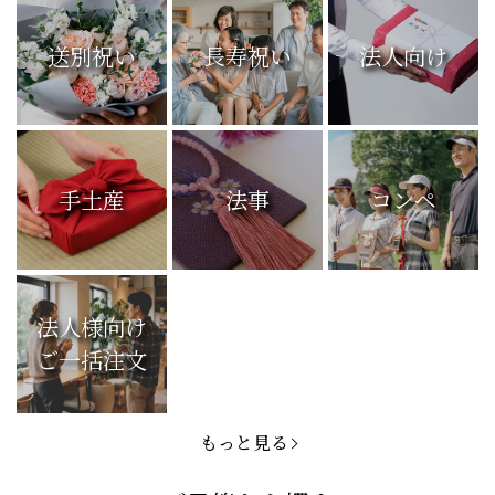
送別祝い
長寿祝い
法人向け
手土産
法事
コンペ
法人様向け
ご一括注文
もっと見る