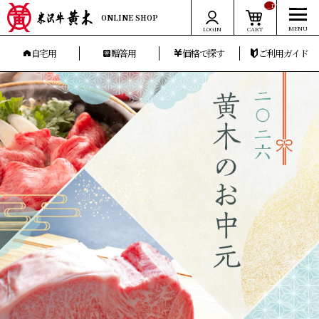
__ITM_CNT__
ONLINE SHOP
LOGIN
CART
自宅用
贈答用
価格で探す
ご利用ガイド