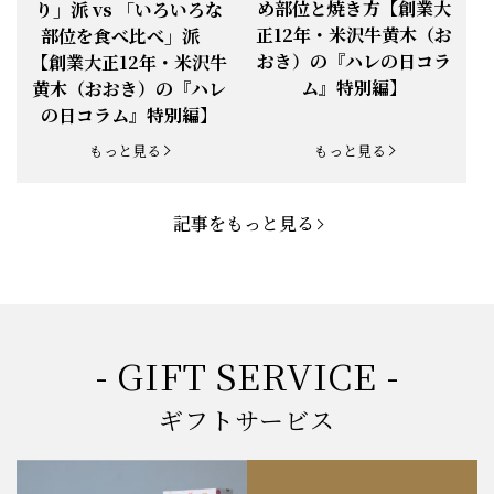
め部位と焼き方【創業大
り」派 vs 「いろいろな
正12年・米沢牛黄木（お
部位を食べ比べ」派
お知らせ
2025.5.19
「父の日特集」開催中
おき）の『ハレの日コラ
【創業大正12年・米沢牛
ム』特別編】
黄木（おおき）の『ハレ
お知らせ
2025.4.28
「BBQ企画」開催中！
の日コラム』特別編】
お知らせ
2025.4.28
「母の日企画」開催中！
もっと見る
もっと見る
お知らせ
2025.4.21
「悠修牛」が限定入荷！
記事をもっと見る
お知らせ
2025.3.22
「新生活応援フェア」開催中！
お知らせ
2025.2.5
「米沢牛もつ鍋セット」発売！
お知らせ
2025.1.15
「肉の賀まつり」開催！
- GIFT SERVICE -
お知らせ
2024.11.1
「お歳暮特集」開催中！
ギフトサービス
お知らせ
2024.10.18
【創業祭】１０１年目に突入！