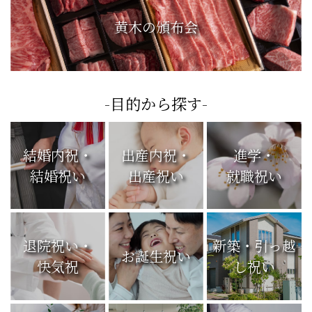
黄木の頒布会
-目的から探す-
結婚内祝・
出産内祝・
進学・
結婚祝い
出産祝い
就職祝い
退院祝い・
新築・引っ越
お誕生祝い
快気祝
し祝い