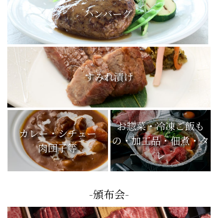
ハンバーグ
すみれ漬け
お惣菜・冷凍ご飯も
カレー・シチュー
の・加工品・佃煮・タ
肉団子等
レ
-頒布会-