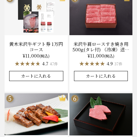
黄木米沢牛ギフト券 1万円
米沢牛肩ロースすき焼き用
コース
500g(タレ付) （冷凍）送料
無料 化粧箱入
¥11,000
¥11,000
(税込)
(税込)
★★★★★
★★★★★
★★★★★
★★★★★
4.7
4.9
47件
37件
カートに入れる
カートに入れる