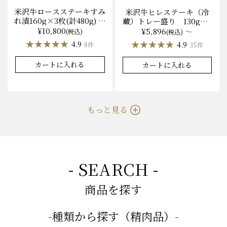
米沢牛ロースステーキすみ
米沢牛ヒレステーキ（冷
れ漬160g×3枚(計480g) 木
蔵）トレー盛り 130g×1
箱入 味噌酒粕漬け/冷蔵
枚から量り売り
¥10,800
¥5,896
～
(税込)
(税込)
送料無料
★★★★★
★★★★★
★★★★★
★★★★★
4.9
4.9
8件
35件
カートに入れる
カートに入れる
もっと見る
- SEARCH -
商品を探す
-種類から探す（精肉品）-