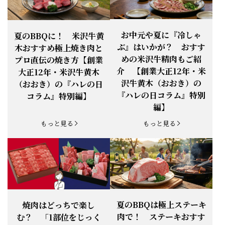
お知らせ
2026.4.13
「『ありがとう』の気持ち」をお贈り
できます。
【ご注意】1月27日（火）は終日、お
お中元や夏に『冷しゃ
夏のBBQに！ 米沢牛黄
お知らせ
2026.1.25
電話・FAXが繋がりません（8:30〜
ぶ』はいかが？ おすす
木おすすめ極上焼き肉と
18:00）
めの米沢牛精肉もご紹
プロ直伝の焼き方【創業
【恵方巻】今年の2月3日は、『米沢牛
お知らせ
介 【創業大正12年・米
2026.1.20
大正12年・米沢牛黄木
恵方巻』を！
沢牛黄木（おおき）の
（おおき）の『ハレの日
【新商品】『米沢牛だし茶漬け』発売
『ハレの日コラム』特別
コラム』特別編】
お知らせ
2026.1.15
開始！
編】
お知らせ
2025.11.3
「黄木の御歳暮」早割開始！
もっと見る
もっと見る
お知らせ
2025.9.13
「秋分の日」定休日変更のお知らせ
お知らせ
2025.6.16
新登場！一膳ご飯
お知らせ
2025.6.3
「黄木のお中元」開始！
夏のBBQは極上ステーキ
焼肉はどっちで楽し
肉で！ ステーキおすす
む？ 「1部位をじっく
お知らせ
2025.5.28
「初夏の肉祭り」開催中