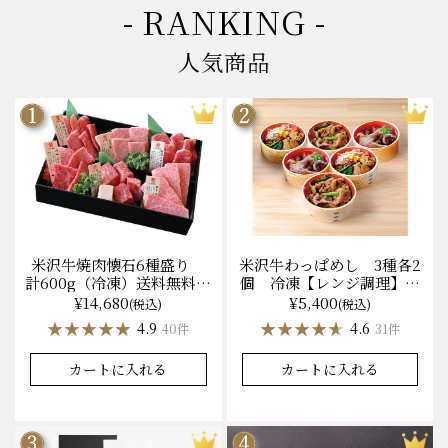
- RANKING -
人気商品
米沢牛焼肉懐石6種盛り
米沢牛わっぱめし 3種各2
計600g（冷凍）送料無料
個 冷凍【レンジ調理】化
化粧箱入
粧箱入
¥14,680
¥5,400
(税込)
(税込)
★★★★★
★★★★★
★★★★★
★★★★★
4.9
4.6
40件
31件
カートに入れる
カートに入れる