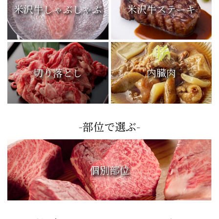
米沢牛しゃぶしゃぶ
米沢牛ステーキ
切り落とし
内臓肉
-部位で選ぶ-
個別部位