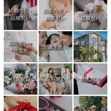
結婚内祝・
出産内祝・
進学・
結婚祝い
出産祝い
就職祝い
退院祝い・
新築・引っ越
お誕生祝い
快気祝
し祝い
送別祝い
長寿祝い
法人向け