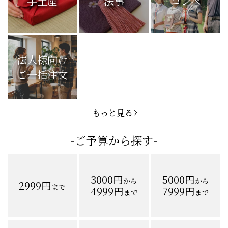
手土産
法事
コンペ
法人様向け
ご一括注文
もっと見る
-ご予算から探す-
3000円
5000円
から
から
2999円
まで
4999円
7999円
まで
まで