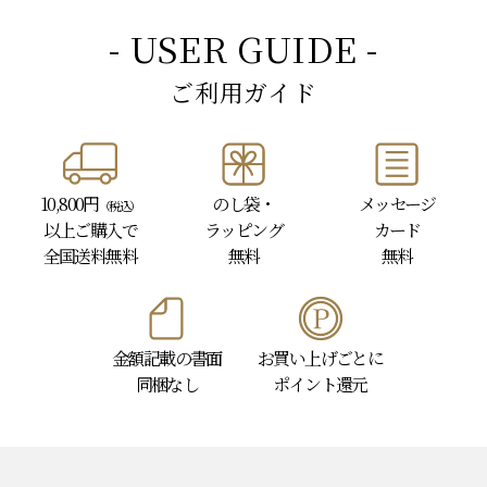
- USER GUIDE -
ご利用ガイド
10,800円
のし袋・
メッセージ
（税込）
以上
ご購入で
ラッピング
カード
全国送料無料
無料
無料
金額記載の書面
お買い上げごとに
同梱なし
ポイント還元