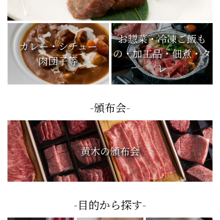
お惣菜・冷凍ご飯も
カレー・シチュー
の・加工品・佃煮・タ
肉団子等
レ
-頒布会-
黄木の頒布会
-目的から探す-