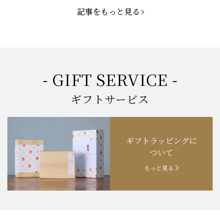
記事をもっと見る
お知らせ
2025.3.22
「新生活応援フェア」開催中！
お知らせ
2025.2.5
「米沢牛もつ鍋セット」発売！
お知らせ
2025.1.15
「肉の賀まつり」開催！
- GIFT SERVICE -
お知らせ
2024.11.1
「お歳暮特集」開催中！
ギフトサービス
お知らせ
2024.10.18
【創業祭】１０１年目に突入！
ギフトラッピングに
お知らせ
202４.09.18
【秋の味覚祭】食欲の秋！
ついて
もっと見る