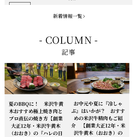
お知らせ
2026.5.1
「米沢牛切落し」「ハンバーグ」「メ
ンチカツ」など、黄木の自慢が詰まっ
新着情報一覧
てます。
お知らせ
2026.5.4
定休日変更のお知らせ
- COLUMN -
【BBQ(バーベキュー)特集】これから
記事
の時期にぴったりなBBQにオススメな
お知らせ
2026.4.26
米沢牛の商品をご紹介いたします。今
回限定のBBQセットや、定番部位のお
すすめ商品もございます！
【母の日】5月10日の母の日に、
お知らせ
2026.4.13
「『ありがとう』の気持ち」をお贈り
できます。
【ご注意】1月27日（火）は終日、お
お中元や夏に『冷しゃ
夏のBBQに！ 米沢牛黄
お知らせ
2026.1.25
電話・FAXが繋がりません（8:30〜
ぶ』はいかが？ おすす
木おすすめ極上焼き肉と
18:00）
めの米沢牛精肉もご紹
プロ直伝の焼き方【創業
【恵方巻】今年の2月3日は、『米沢牛
お知らせ
介 【創業大正12年・米
2026.1.20
大正12年・米沢牛黄木
恵方巻』を！
沢牛黄木（おおき）の
（おおき）の『ハレの日