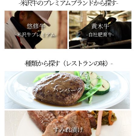
-米沢牛のプレミアムブランドから探す-
悠修牛
黄木牛
-米沢牛プレミアム-
-自社肥育牛-
-種類から探す（レストランの味）-
ハンバーグ
すみれ漬け