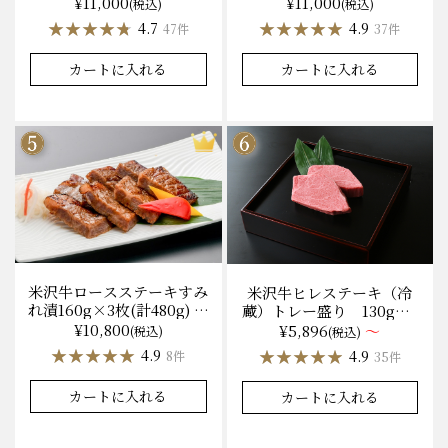
無料 化粧箱入
¥11,000
¥11,000
(税込)
(税込)
★★★★★
★★★★★
★★★★★
★★★★★
4.7
4.9
47件
37件
カートに入れる
カートに入れる
米沢牛ロースステーキすみ
米沢牛ヒレステーキ（冷
れ漬160g×3枚(計480g) 木
蔵）トレー盛り 130g×1
箱入 味噌酒粕漬け/冷蔵
枚から量り売り
¥10,800
¥5,896
～
(税込)
(税込)
送料無料
★★★★★
★★★★★
★★★★★
★★★★★
4.9
4.9
8件
35件
カートに入れる
カートに入れる