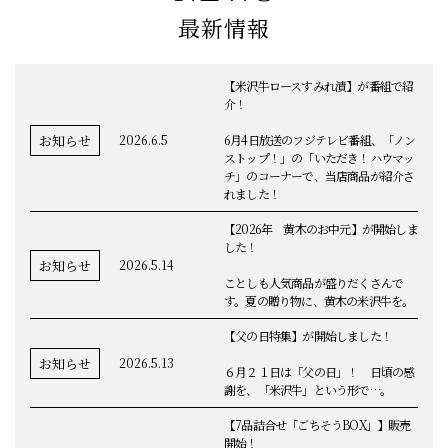
最新情報
【米沢牛ロースすみれ漬】が番組で紹
介！
お知らせ
2026.6.5
6月4日放送のフジテレビ番組、「ノン
ストップ！」の「いただき！ハウマッ
チ」のコーナーで、当店商品が紹介さ
れました！
【2026年 黄木のお中元】が開始しま
した！
お知らせ
2026.5.14
ことしも人気商品が盛りだくさんで
す。夏の贈り物に、黄木の米沢牛を。
【父の日特集】が開始しました！
お知らせ
2026.5.13
６月２１日は「父の日」！ 日頃の感
謝を、「米沢牛」という形で…。
【7品詰合せ「ごちそうBOX」】販売
開始！