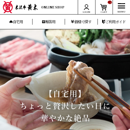
__ITM_CNT__
ONLINE SHOP
LOGIN
CART
自宅用
贈答用
価格で探す
ご利用ガイド