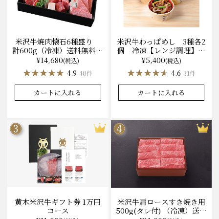
米沢牛焼肉懐石6種盛り
米沢牛わっぱめし 3種各2
計600g（冷凍）送料無料
個 冷凍【レンジ調理】化
化粧箱入
粧箱入
¥14,680
¥5,400
(税込)
(税込)
★★★★★
★★★★★
★★★★★
★★★★★
4.9
4.6
40件
31件
カートに入れる
カートに入れる
黄木米沢牛ギフト券 1万円
米沢牛肩ロースすき焼き用
コース
500g(タレ付) （冷凍）送料