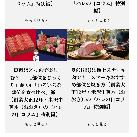
【新商品】『米沢牛だし茶漬け』発売
『ハレの日コラム』特別
コラム』特別編】
お知らせ
2026.1.15
開始！
編】
お知らせ
2025.11.3
「黄木の御歳暮」早割開始！
もっと見る
もっと見る
お知らせ
2025.9.13
「秋分の日」定休日変更のお知らせ
お知らせ
2025.6.16
新登場！一膳ご飯
お知らせ
2025.6.3
「黄木のお中元」開始！
夏のBBQは極上ステーキ
焼肉はどっちで楽し
肉で！ ステーキおすす
む？ 「1部位をじっく
お知らせ
2025.5.28
「初夏の肉祭り」開催中
め部位と焼き方【創業大
り」派 vs 「いろいろな
正12年・米沢牛黄木（お
部位を食べ比べ」派
お知らせ
2025.5.19
「父の日特集」開催中
おき）の『ハレの日コラ
【創業大正12年・米沢牛
ム』特別編】
黄木（おおき）の『ハレ
お知らせ
2025.4.28
「BBQ企画」開催中！
の日コラム』特別編】
お知らせ
2025.4.28
「母の日企画」開催中！
もっと見る
もっと見る
お知らせ
2025.4.21
「悠修牛」が限定入荷！