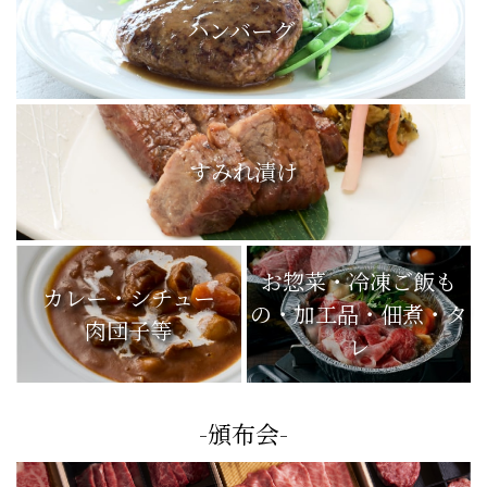
ハンバーグ
すみれ漬け
お惣菜・冷凍ご飯も
カレー・シチュー
の・加工品・佃煮・タ
肉団子等
レ
-頒布会-