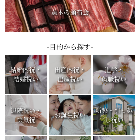
黄木の頒布会
-目的から探す-
結婚内祝・
出産内祝・
進学・
結婚祝い
出産祝い
就職祝い
退院祝い・
新築・引っ越
お誕生祝い
快気祝
し祝い