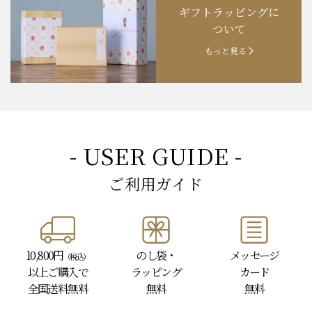
ギフトラッピングに
お知らせ
202４.09.18
【秋の味覚祭】食欲の秋！
ついて
もっと見る
- USER GUIDE -
ご利用ガイド
10,800円
のし袋・
メッセージ
（税込）
以上
ご購入で
ラッピング
カード
全国送料無料
無料
無料