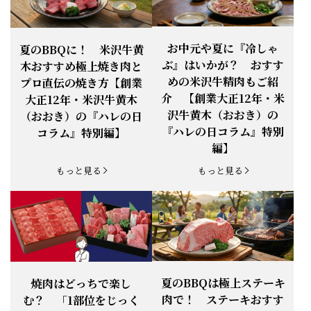
お知らせ
2026.4.13
「『ありがとう』の気持ち」をお贈り
できます。
【ご注意】1月27日（火）は終日、お
お中元や夏に『冷しゃ
夏のBBQに！ 米沢牛黄
お知らせ
2026.1.25
電話・FAXが繋がりません（8:30〜
ぶ』はいかが？ おすす
木おすすめ極上焼き肉と
18:00）
めの米沢牛精肉もご紹
プロ直伝の焼き方【創業
【恵方巻】今年の2月3日は、『米沢牛
お知らせ
介 【創業大正12年・米
2026.1.20
大正12年・米沢牛黄木
恵方巻』を！
沢牛黄木（おおき）の
（おおき）の『ハレの日
【新商品】『米沢牛だし茶漬け』発売
『ハレの日コラム』特別
コラム』特別編】
お知らせ
2026.1.15
開始！
編】
お知らせ
2025.11.3
「黄木の御歳暮」早割開始！
もっと見る
もっと見る
お知らせ
2025.9.13
「秋分の日」定休日変更のお知らせ
お知らせ
2025.6.16
新登場！一膳ご飯
お知らせ
2025.6.3
「黄木のお中元」開始！
夏のBBQは極上ステーキ
焼肉はどっちで楽し
肉で！ ステーキおすす
む？ 「1部位をじっく
お知らせ
2025.5.28
「初夏の肉祭り」開催中