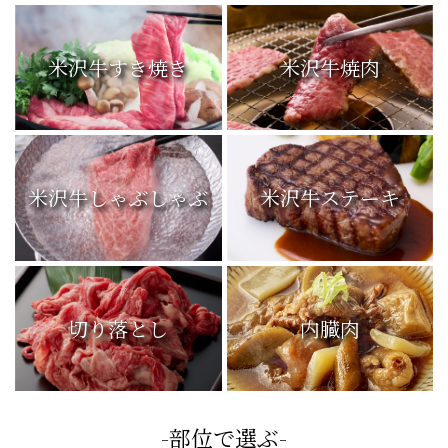
米沢牛すき焼き
米沢牛焼肉
米沢牛しゃぶしゃぶ
米沢牛ステーキ
切り落とし
内臓肉
-部位で選ぶ-