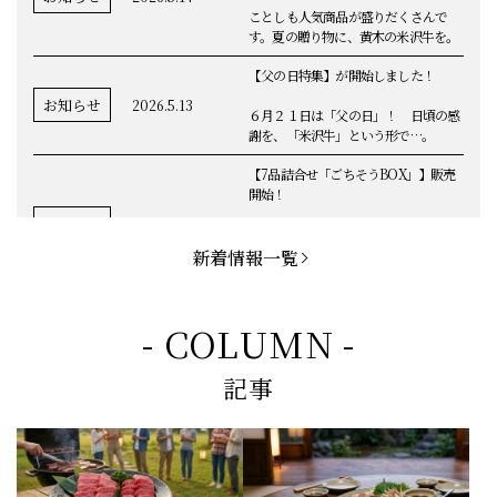
ことしも人気商品が盛りだくさんで
す。夏の贈り物に、黄木の米沢牛を。
【父の日特集】が開始しました！
お知らせ
2026.5.13
６月２１日は「父の日」！ 日頃の感
謝を、「米沢牛」という形で…。
【7品詰合せ「ごちそうBOX」】販売
開始！
お知らせ
2026.5.1
「米沢牛切落し」「ハンバーグ」「メ
ンチカツ」など、黄木の自慢が詰まっ
新着情報一覧
てます。
お知らせ
2026.5.4
定休日変更のお知らせ
- COLUMN -
【BBQ(バーベキュー)特集】これから
記事
の時期にぴったりなBBQにオススメな
お知らせ
2026.4.26
米沢牛の商品をご紹介いたします。今
回限定のBBQセットや、定番部位のお
すすめ商品もございます！
【母の日】5月10日の母の日に、