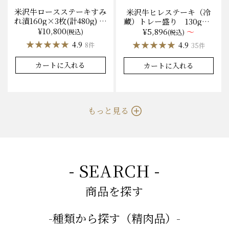
米沢牛ロースステーキすみ
米沢牛ヒレステーキ（冷
れ漬160g×3枚(計480g) 木
蔵）トレー盛り 130g×1
箱入 味噌酒粕漬け/冷蔵
枚から量り売り
¥10,800
¥5,896
～
(税込)
(税込)
送料無料
★★★★★
★★★★★
★★★★★
★★★★★
4.9
4.9
8件
35件
カートに入れる
カートに入れる
もっと見る
- SEARCH -
商品を探す
-種類から探す（精肉品）-