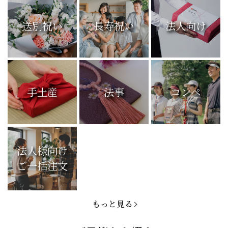
送別祝い
長寿祝い
法人向け
手土産
法事
コンペ
法人様向け
ご一括注文
もっと見る