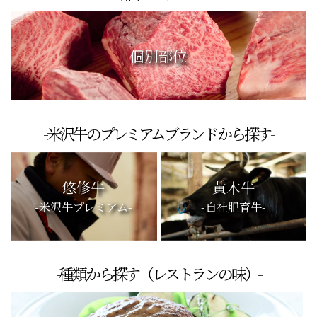
個別部位
-米沢牛のプレミアムブランドから探す-
悠修牛
黄木牛
-米沢牛プレミアム-
-自社肥育牛-
-種類から探す（レストランの味）-