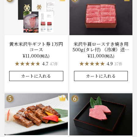
黄木米沢牛ギフト券 1万円
米沢牛肩ロースすき焼き用
コース
500g(タレ付) （冷凍）送料
無料 化粧箱入
¥11,000
¥11,000
(税込)
(税込)
★★★★★
★★★★★
★★★★★
★★★★★
4.7
4.9
47件
37件
カートに入れる
カートに入れる