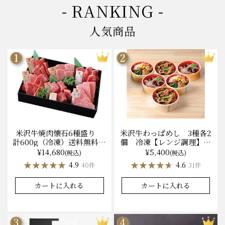
- RANKING -
人気商品
米沢牛焼肉懐石6種盛り
米沢牛わっぱめし 3種各2
計600g（冷凍）送料無料
個 冷凍【レンジ調理】化
化粧箱入
粧箱入
¥14,680
¥5,400
(税込)
(税込)
★★★★★
★★★★★
★★★★★
★★★★★
4.9
4.6
40件
31件
カートに入れる
カートに入れる