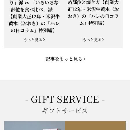
め部位と焼き方【創業大
り」派 vs 「いろいろな
正12年・米沢牛黄木（お
部位を食べ比べ」派
お知らせ
2025.5.19
「父の日特集」開催中
おき）の『ハレの日コラ
【創業大正12年・米沢牛
ム』特別編】
黄木（おおき）の『ハレ
お知らせ
2025.4.28
「BBQ企画」開催中！
の日コラム』特別編】
お知らせ
2025.4.28
「母の日企画」開催中！
もっと見る
もっと見る
お知らせ
2025.4.21
「悠修牛」が限定入荷！
記事をもっと見る
お知らせ
2025.3.22
「新生活応援フェア」開催中！
お知らせ
2025.2.5
「米沢牛もつ鍋セット」発売！
お知らせ
2025.1.15
「肉の賀まつり」開催！
- GIFT SERVICE -
お知らせ
2024.11.1
「お歳暮特集」開催中！
ギフトサービス
お知らせ
2024.10.18
【創業祭】１０１年目に突入！