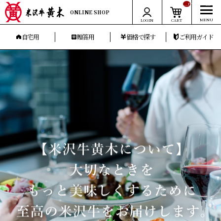
__ITM_CNT__
ONLINE SHOP
LOGIN
CART
自宅用
贈答用
価格で探す
ご利用ガイド