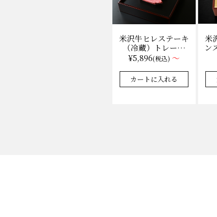
米
米沢牛ヒレステーキ
ンス
（冷蔵）トレー盛
枚
り 130g×1枚から
¥5,896
～
(税込)
量り売り
★★★★★
★★★★★
4.9
35件
カートに入れる