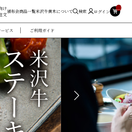
__ITM_
向け
頒布会
商品一覧
米沢牛黄木について
検索
ログイン
注文
サービス
ご利用ガイド