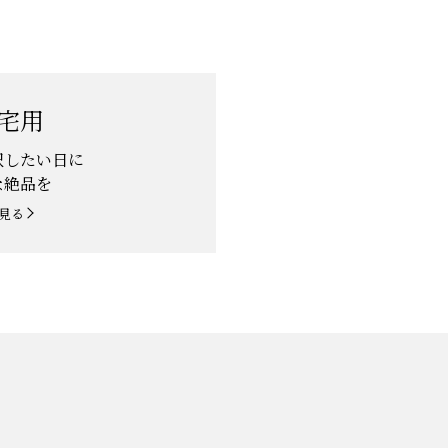
宅用
沢したい日に
な絶品を
見る