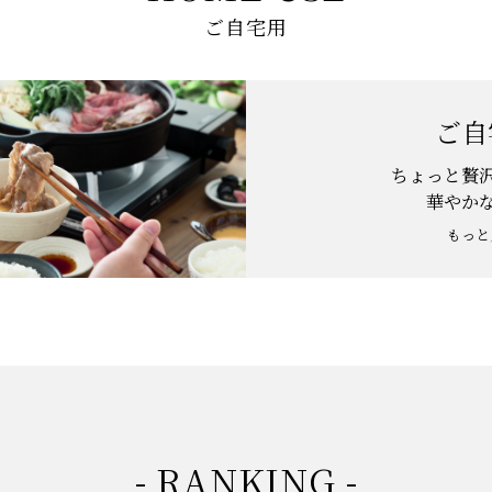
ご自宅用
ご自
ちょっと贅
華やか
もっと
- RANKING -