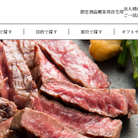
法人様
限定商品
贈答用
自宅用
ご一括
で探す
目的で探す
部位で探す
ギフト