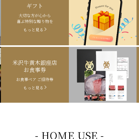
ギフト
大切な方が心から
喜ぶ特別な贈り物を
もっと見る
米沢牛黄木銀座店
お食事券
お食事ペア ご招待券
もっと見る
- HOME USE -