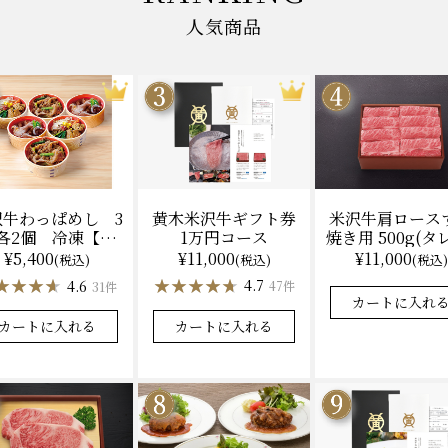
人気商品
黄木米沢牛ギフト券
米沢牛肩ロース
沢牛わっぱめし 3
1万円コース
焼き用 500g(タ
各2個 冷凍【レ
（冷凍）送料
ジ調理】化粧箱入
¥11,000
¥11,000
¥5,400
(税込)
(税込)
(税込)
化粧箱入
★★★★★
★★★★★
★★★★★
★★★★★
★★★★
★★★★
4.7
4.9
4.6
47件
31件
カートに入れる
カートに入れ
カートに入れる