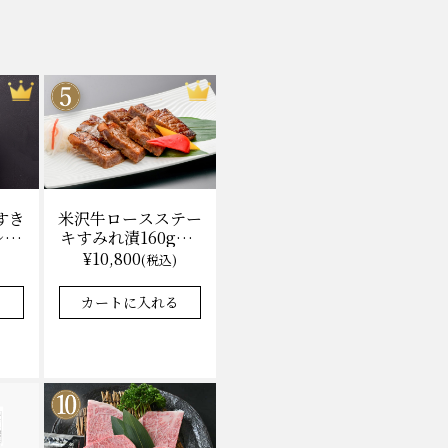
米沢牛ロースステー
すき
キすみれ漬160g×3
レ付)
枚(計480g) 木箱入
無料
¥10,800
(税込)
味噌酒粕漬け/冷蔵
★★★★★
★★★★★
4.9
8件
37件
送料無料
カートに入れる
る