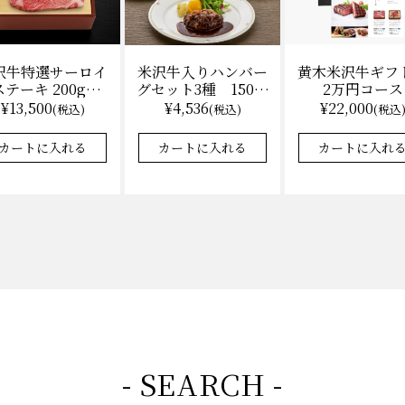
沢牛特選サーロイ
黄木米沢牛ギフ
米沢牛入りハンバー
テーキ 200g×2
2万円コース
グセット3種 150ｇ
（冷凍）送料無
各2 【凍】湯せん
¥13,500
¥22,000
¥4,536
(税込)
(税込
(税込)
料 化粧箱入
調理 化粧箱入
カートに入れる
カートに入れ
カートに入れる