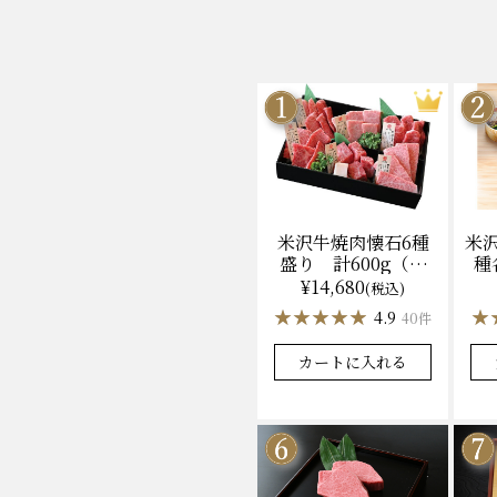
米沢牛焼肉懐石6種
米
盛り 計600g（冷
種
凍）送料無料 化粧
ン
¥14,680
(税込)
箱入
★★★★★
★★★★★
★
★
4.9
40件
カートに入れる