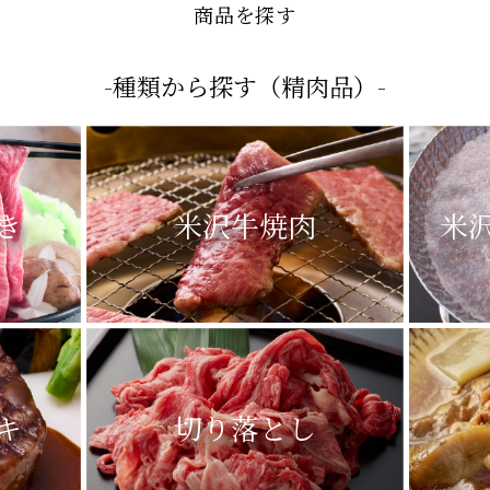
- SEARCH -
商品を探す
-種類から探す（精肉品）-
き
米沢牛焼肉
米
キ
切り落とし