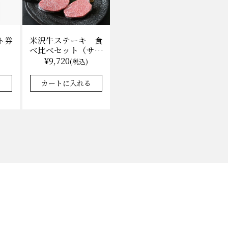
ト券
米沢牛ステーキ 食
べ比べセット（サー
ロイン100g×2枚、
¥9,720
)
(税込)
上モモ100g×2枚）
（冷凍）送料無料
る
カートに入れる
化粧箱入