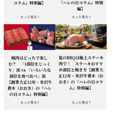
【新商品】『米沢牛だし茶漬け』発売
『ハレの日コラム』特別
コラム』特別編】
お知らせ
2026.1.15
開始！
編】
お知らせ
2025.11.3
「黄木の御歳暮」早割開始！
もっと見る
もっと見る
お知らせ
2025.9.13
「秋分の日」定休日変更のお知らせ
お知らせ
2025.6.16
新登場！一膳ご飯
お知らせ
2025.6.3
「黄木のお中元」開始！
夏のBBQは極上ステーキ
焼肉はどっちで楽し
肉で！ ステーキおすす
む？ 「1部位をじっく
お知らせ
2025.5.28
「初夏の肉祭り」開催中
め部位と焼き方【創業大
り」派 vs 「いろいろな
正12年・米沢牛黄木（お
部位を食べ比べ」派
お知らせ
2025.5.19
「父の日特集」開催中
おき）の『ハレの日コラ
【創業大正12年・米沢牛
ム』特別編】
黄木（おおき）の『ハレ
お知らせ
2025.4.28
「BBQ企画」開催中！
の日コラム』特別編】
お知らせ
2025.4.28
「母の日企画」開催中！
もっと見る
もっと見る
お知らせ
2025.4.21
「悠修牛」が限定入荷！