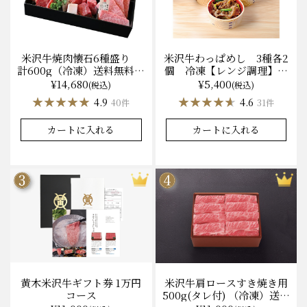
米沢牛焼肉懐石6種盛り
米沢牛わっぱめし 3種各2
計600g（冷凍）送料無料
個 冷凍【レンジ調理】化
化粧箱入
粧箱入
¥14,680
¥5,400
(税込)
(税込)
★★★★★
★★★★★
★★★★★
★★★★★
4.9
4.6
40件
31件
カートに入れる
カートに入れる
黄木米沢牛ギフト券 1万円
米沢牛肩ロースすき焼き用
コース
500g(タレ付) （冷凍）送料