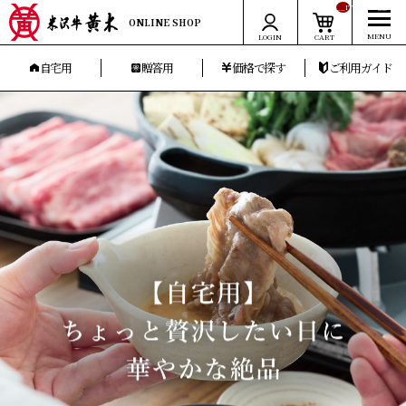
__ITM_CNT__
ONLINE SHOP
LOGIN
CART
自宅用
贈答用
価格で探す
ご利用ガイド