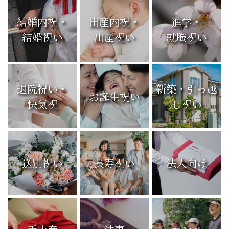
結婚内祝・
出産内祝・
進学・
結婚祝い
出産祝い
就職祝い
退院祝い・
新築・引っ越
お誕生祝い
快気祝
し祝い
送別祝い
長寿祝い
法人向け