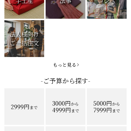
手土産
法事
コンペ
法人様向け
ご一括注文
もっと見る
-ご予算から探す-
3000円
5000円
から
から
2999円
まで
4999円
7999円
まで
まで