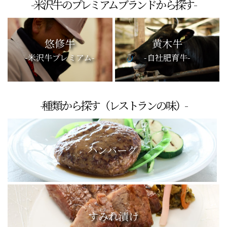
-米沢牛のプレミアムブランドから探す-
悠修牛
黄木牛
-米沢牛プレミアム-
-自社肥育牛-
-種類から探す（レストランの味）-
ハンバーグ
すみれ漬け