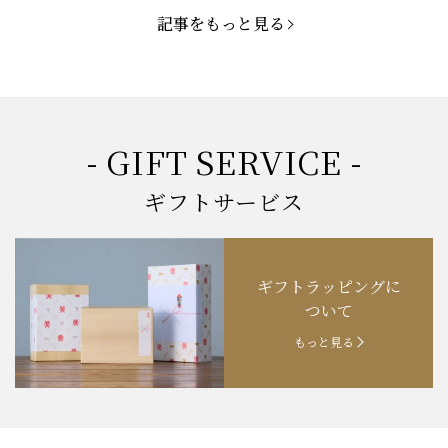
記事をもっと見る
お知らせ
2025.3.22
「新生活応援フェア」開催中！
お知らせ
2025.2.5
「米沢牛もつ鍋セット」発売！
お知らせ
2025.1.15
「肉の賀まつり」開催！
- GIFT SERVICE -
お知らせ
2024.11.1
「お歳暮特集」開催中！
ギフトサービス
お知らせ
2024.10.18
【創業祭】１０１年目に突入！
ギフトラッピングに
お知らせ
202４.09.18
【秋の味覚祭】食欲の秋！
ついて
もっと見る