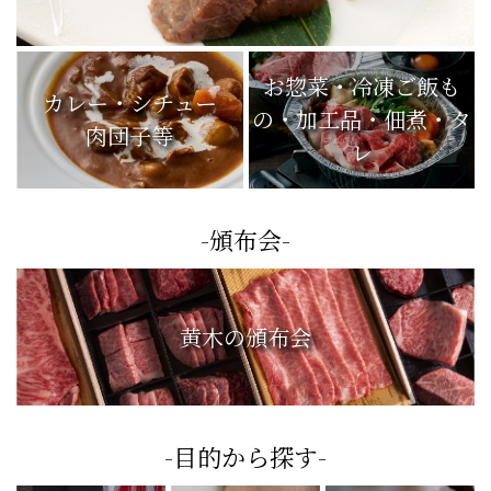
お惣菜・冷凍ご飯も
カレー・シチュー
の・加工品・佃煮・タ
肉団子等
レ
-頒布会-
黄木の頒布会
-目的から探す-