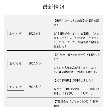
最新情報
【米沢牛ロースすみれ漬】が番組で紹
介！
お知らせ
2026.6.5
6月4日放送のフジテレビ番組、「ノン
ストップ！」の「いただき！ハウマッ
チ」のコーナーで、当店商品が紹介さ
れました！
【2026年 黄木のお中元】が開始しま
した！
お知らせ
2026.5.14
ことしも人気商品が盛りだくさんで
す。夏の贈り物に、黄木の米沢牛を。
【父の日特集】が開始しました！
お知らせ
2026.5.13
６月２１日は「父の日」！ 日頃の感
謝を、「米沢牛」という形で…。
【7品詰合せ「ごちそうBOX」】販売
開始！