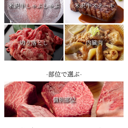
米沢牛しゃぶしゃぶ
米沢牛ステーキ
切り落とし
内臓肉
-部位で選ぶ-
個別部位