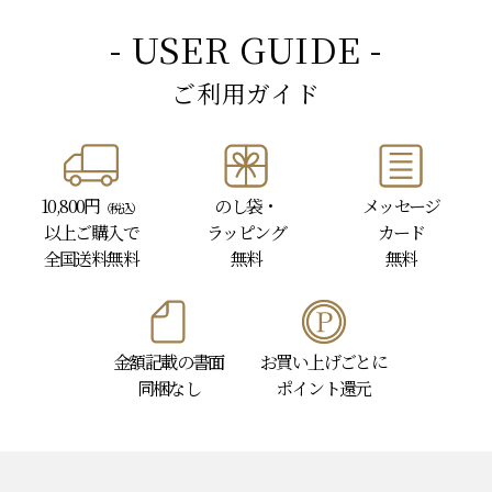
- USER GUIDE -
ご利用ガイド
10,800円
のし袋・
メッセージ
（税込）
以上
ご購入で
ラッピング
カード
全国送料無料
無料
無料
金額記載の書面
お買い上げごとに
同梱なし
ポイント還元