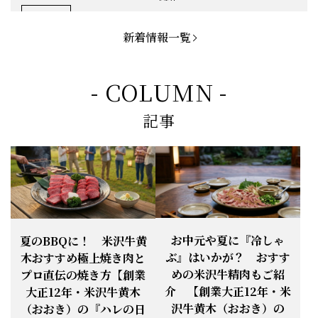
お知らせ
2026.5.1
「米沢牛切落し」「ハンバーグ」「メ
ンチカツ」など、黄木の自慢が詰まっ
新着情報一覧
てます。
お知らせ
2026.5.4
定休日変更のお知らせ
- COLUMN -
【BBQ(バーベキュー)特集】これから
記事
の時期にぴったりなBBQにオススメな
お知らせ
2026.4.26
米沢牛の商品をご紹介いたします。今
回限定のBBQセットや、定番部位のお
すすめ商品もございます！
【母の日】5月10日の母の日に、
お知らせ
2026.4.13
「『ありがとう』の気持ち」をお贈り
できます。
【ご注意】1月27日（火）は終日、お
お中元や夏に『冷しゃ
夏のBBQに！ 米沢牛黄
お知らせ
2026.1.25
電話・FAXが繋がりません（8:30〜
ぶ』はいかが？ おすす
木おすすめ極上焼き肉と
18:00）
めの米沢牛精肉もご紹
プロ直伝の焼き方【創業
【恵方巻】今年の2月3日は、『米沢牛
お知らせ
介 【創業大正12年・米
2026.1.20
大正12年・米沢牛黄木
恵方巻』を！
沢牛黄木（おおき）の
（おおき）の『ハレの日