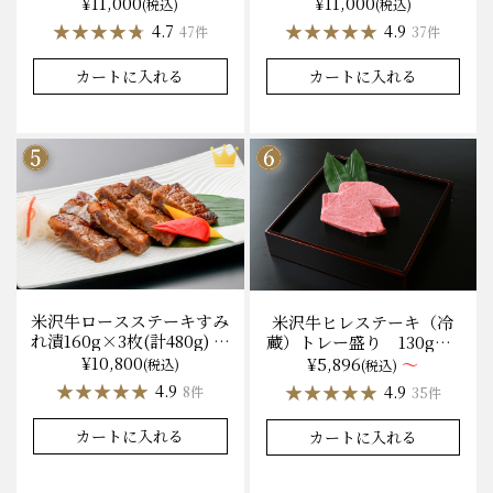
無料 化粧箱入
¥11,000
¥11,000
(税込)
(税込)
★★★★★
★★★★★
★★★★★
★★★★★
4.7
4.9
47件
37件
カートに入れる
カートに入れる
米沢牛ロースステーキすみ
米沢牛ヒレステーキ（冷
れ漬160g×3枚(計480g) 木
蔵）トレー盛り 130g×1
箱入 味噌酒粕漬け/冷蔵
枚から量り売り
¥10,800
¥5,896
～
(税込)
(税込)
送料無料
★★★★★
★★★★★
★★★★★
★★★★★
4.9
4.9
8件
35件
カートに入れる
カートに入れる