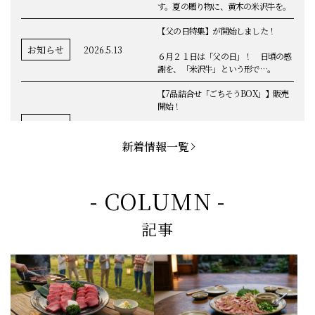
ことしも人気商品が盛りだくさんで
す。夏の贈り物に、黄木の米沢牛を。
【父の日特集】が開始しました！
お知らせ
2026.5.13
６月２１日は「父の日」！ 日頃の感
謝を、「米沢牛」という形で…。
【7品詰合せ「ごちそうBOX」】販売
開始！
お知らせ
2026.5.1
「米沢牛切落し」「ハンバーグ」「メ
ンチカツ」など、黄木の自慢が詰まっ
新着情報一覧
てます。
お知らせ
2026.5.4
定休日変更のお知らせ
- COLUMN -
【BBQ(バーベキュー)特集】これから
記事
の時期にぴったりなBBQにオススメな
お知らせ
2026.4.26
米沢牛の商品をご紹介いたします。今
回限定のBBQセットや、定番部位のお
すすめ商品もございます！
【母の日】5月10日の母の日に、