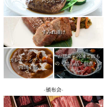
ハンバーグ
すみれ漬け
お惣菜・冷凍ご飯も
カレー・シチュー
の・加工品・佃煮・タ
肉団子等
レ
-頒布会-