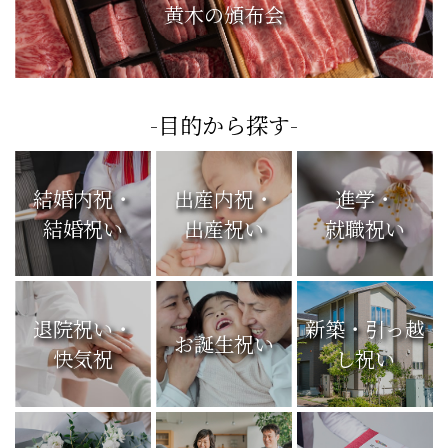
黄木の頒布会
-目的から探す-
結婚内祝・
出産内祝・
進学・
結婚祝い
出産祝い
就職祝い
退院祝い・
新築・引っ越
お誕生祝い
快気祝
し祝い