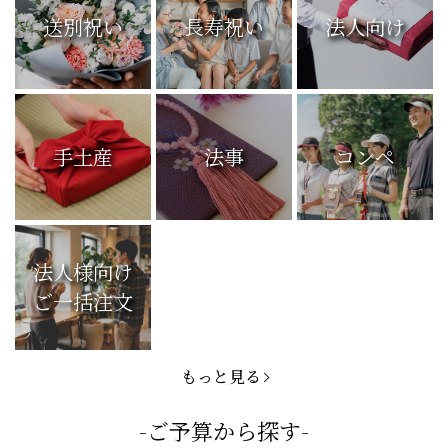
送別祝い
長寿祝い
法人向け
手土産
法事
コンペ
法人様向け
ご一括注文
もっと見る