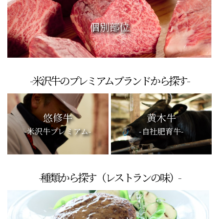
個別部位
-米沢牛のプレミアムブランドから探す-
悠修牛
黄木牛
-米沢牛プレミアム-
-自社肥育牛-
-種類から探す（レストランの味）-