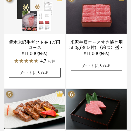
黄木米沢牛ギフト券 1万円
米沢牛肩ロースすき焼き用
コース
500g(タレ付) （冷凍）送料
無料 化粧箱入
¥11,000
¥11,000
(税込)
(税込)
★★★★★
★★★★★
★★★★★
★★★★★
4.7
4.9
47件
37件
カートに入れる
カートに入れる