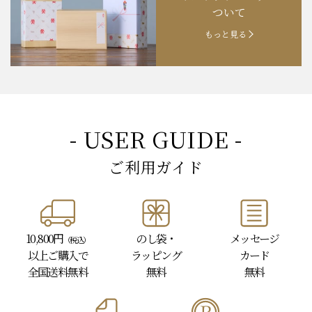
ギフトラッピングに
お知らせ
202４.09.18
【秋の味覚祭】食欲の秋！
ついて
もっと見る
- USER GUIDE -
ご利用ガイド
10,800円
のし袋・
メッセージ
（税込）
以上
ご購入で
ラッピング
カード
全国送料無料
無料
無料