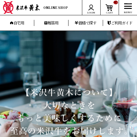
__ITM_CNT__
ONLINE SHOP
LOGIN
CART
自宅用
贈答用
価格で探す
ご利用ガイド