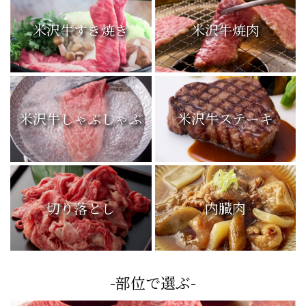
米沢牛すき焼き
米沢牛焼肉
米沢牛しゃぶしゃぶ
米沢牛ステーキ
切り落とし
内臓肉
-部位で選ぶ-