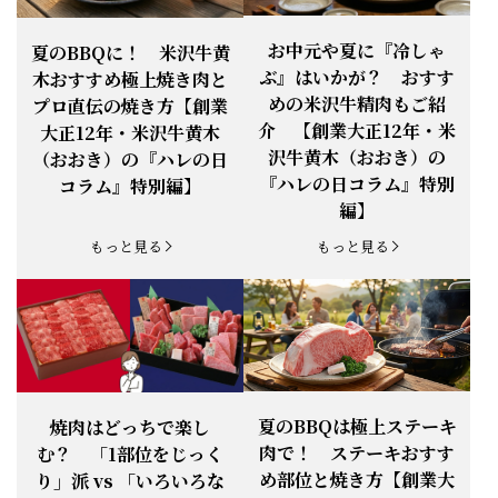
お知らせ
2026.4.13
「『ありがとう』の気持ち」をお贈り
できます。
【ご注意】1月27日（火）は終日、お
お中元や夏に『冷しゃ
夏のBBQに！ 米沢牛黄
お知らせ
2026.1.25
電話・FAXが繋がりません（8:30〜
ぶ』はいかが？ おすす
木おすすめ極上焼き肉と
18:00）
めの米沢牛精肉もご紹
プロ直伝の焼き方【創業
【恵方巻】今年の2月3日は、『米沢牛
お知らせ
介 【創業大正12年・米
2026.1.20
大正12年・米沢牛黄木
恵方巻』を！
沢牛黄木（おおき）の
（おおき）の『ハレの日
【新商品】『米沢牛だし茶漬け』発売
『ハレの日コラム』特別
コラム』特別編】
お知らせ
2026.1.15
開始！
編】
お知らせ
2025.11.3
「黄木の御歳暮」早割開始！
もっと見る
もっと見る
お知らせ
2025.9.13
「秋分の日」定休日変更のお知らせ
お知らせ
2025.6.16
新登場！一膳ご飯
お知らせ
2025.6.3
「黄木のお中元」開始！
夏のBBQは極上ステーキ
焼肉はどっちで楽し
肉で！ ステーキおすす
む？ 「1部位をじっく
お知らせ
2025.5.28
「初夏の肉祭り」開催中