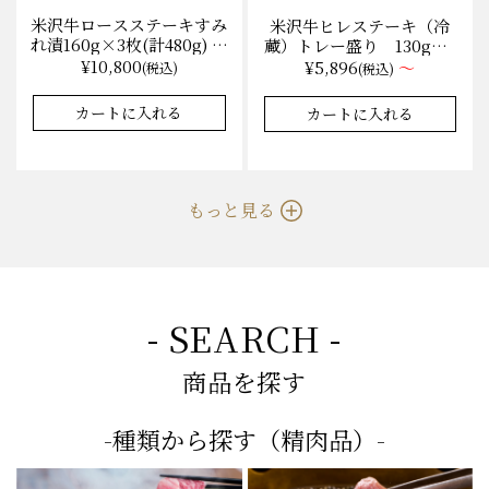
米沢牛ロースステーキすみ
米沢牛ヒレステーキ（冷
れ漬160g×3枚(計480g) 木
蔵）トレー盛り 130g×1
箱入 味噌酒粕漬け/冷蔵
枚から量り売り
¥10,800
¥5,896
～
(税込)
(税込)
送料無料
★★★★★
★★★★★
★★★★★
★★★★★
4.9
4.9
8件
35件
カートに入れる
カートに入れる
もっと見る
- SEARCH -
商品を探す
-種類から探す（精肉品）-