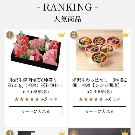
- RANKING -
人気商品
米沢牛焼肉懐石6種盛り
米沢牛わっぱめし 3種各2
計600g（冷凍）送料無料
個 冷凍【レンジ調理】化
化粧箱入
粧箱入
¥14,680
¥5,400
(税込)
(税込)
★★★★★
★★★★★
★★★★★
★★★★★
4.9
4.6
40件
31件
カートに入れる
カートに入れる