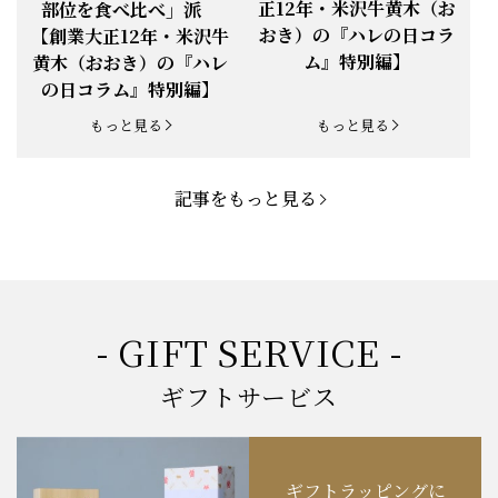
め部位と焼き方【創業大
り」派 vs 「いろいろな
正12年・米沢牛黄木（お
部位を食べ比べ」派
お知らせ
2025.5.19
「父の日特集」開催中
おき）の『ハレの日コラ
【創業大正12年・米沢牛
ム』特別編】
黄木（おおき）の『ハレ
お知らせ
2025.4.28
「BBQ企画」開催中！
の日コラム』特別編】
お知らせ
2025.4.28
「母の日企画」開催中！
もっと見る
もっと見る
お知らせ
2025.4.21
「悠修牛」が限定入荷！
記事をもっと見る
お知らせ
2025.3.22
「新生活応援フェア」開催中！
お知らせ
2025.2.5
「米沢牛もつ鍋セット」発売！
お知らせ
2025.1.15
「肉の賀まつり」開催！
- GIFT SERVICE -
お知らせ
2024.11.1
「お歳暮特集」開催中！
ギフトサービス
お知らせ
2024.10.18
【創業祭】１０１年目に突入！