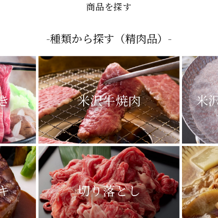
商品を探す
-種類から探す（精肉品）-
き
米沢牛焼肉
米
キ
切り落とし