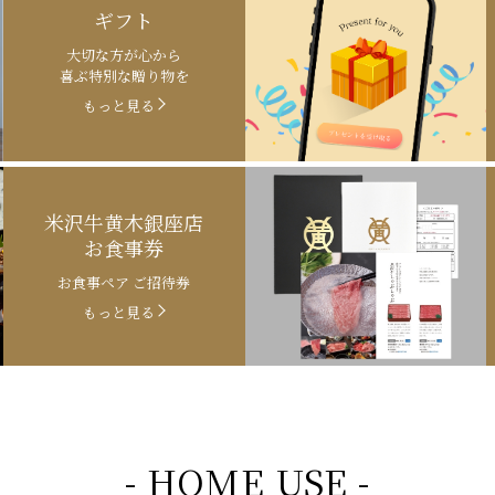
ギフト
大切な方が心から
喜ぶ特別な贈り物を
もっと見る
米沢牛黄木銀座店
お食事券
お食事ペア ご招待券
もっと見る
- HOME USE -