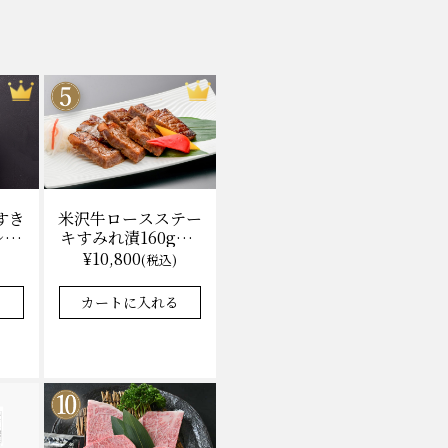
米沢牛ロースステー
すき
キすみれ漬160g×3
レ付)
枚(計480g) 木箱入
無料
¥10,800
(税込)
味噌酒粕漬け/冷蔵
★★★★★
★★★★★
4.9
8件
37件
送料無料
カートに入れる
る