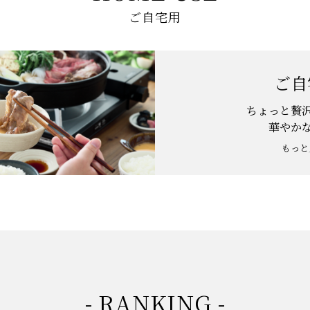
ご自宅用
ご自
ちょっと贅
華やか
もっと
- RANKING -