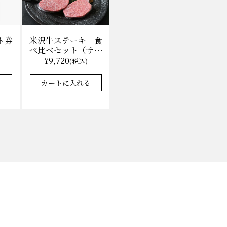
ト券
米沢牛ステーキ 食
べ比べセット（サー
ロイン100g×2枚、
¥9,720
)
(税込)
上モモ100g×2枚）
（冷凍）送料無料
る
カートに入れる
化粧箱入