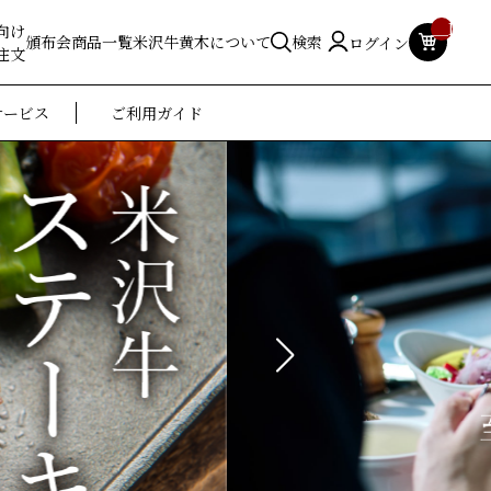
__ITM_
向け
頒布会
商品一覧
米沢牛黄木について
検索
ログイン
注文
サービス
ご利用ガイド