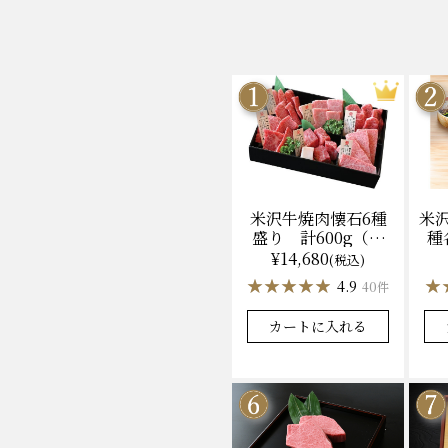
米沢牛焼肉懐石6種
米
盛り 計600g（冷
種
凍）送料無料 化粧
ン
¥14,680
(税込)
箱入
★★★★★
★★★★★
★
★
4.9
40件
カートに入れる