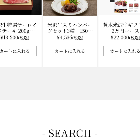
沢牛特選サーロイ
黄木米沢牛ギフ
米沢牛入りハンバー
テーキ 200g×2
2万円コース
グセット3種 150ｇ
（冷凍）送料無
各2 【凍】湯せん
¥13,500
¥22,000
¥4,536
(税込)
(税込
(税込)
料 化粧箱入
調理 化粧箱入
カートに入れる
カートに入れ
カートに入れる
- SEARCH -