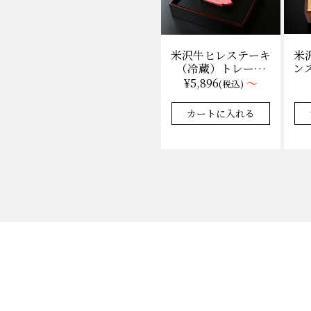
米
米沢牛ヒレステーキ
ンス
（冷蔵）トレー盛
枚
り 130g×1枚から
¥5,896
～
(税込)
量り売り
カートに入れる