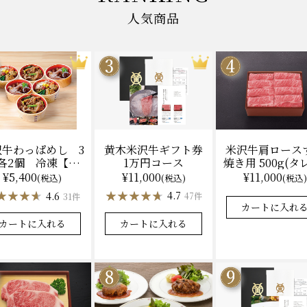
人気商品
黄木米沢牛ギフト券
米沢牛肩ロース
沢牛わっぱめし 3
1万円コース
焼き用 500g(タ
各2個 冷凍【レ
（冷凍）送料
ジ調理】化粧箱入
¥11,000
¥11,000
¥5,400
(税込)
(税込)
(税込)
化粧箱入
★★★★★
★★★★★
★★★★★
★★★★★
★★★★
★★★★
4.7
4.9
4.6
47件
31件
カートに入れる
カートに入れ
カートに入れる