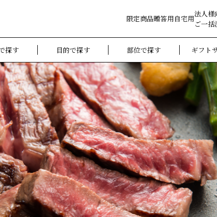
法人様
限定商品
贈答用
自宅用
ご一括
で探す
目的で探す
部位で探す
ギフト