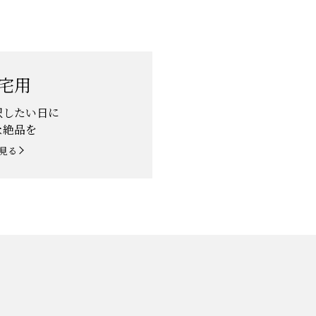
宅用
沢したい日に
な絶品を
見る