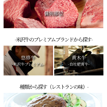
個別部位
-米沢牛のプレミアムブランドから探す-
悠修牛
黄木牛
-米沢牛プレミアム-
-自社肥育牛-
-種類から探す（レストランの味）-