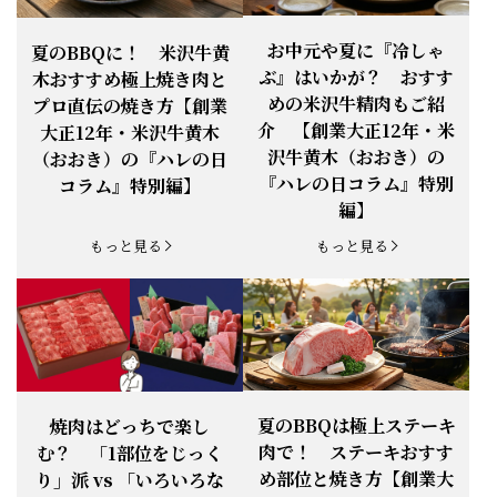
できます。
【ご注意】1月27日（火）は終日、お
お中元や夏に『冷しゃ
夏のBBQに！ 米沢牛黄
お知らせ
2026.1.25
電話・FAXが繋がりません（8:30〜
ぶ』はいかが？ おすす
木おすすめ極上焼き肉と
18:00）
めの米沢牛精肉もご紹
プロ直伝の焼き方【創業
【恵方巻】今年の2月3日は、『米沢牛
お知らせ
介 【創業大正12年・米
2026.1.20
大正12年・米沢牛黄木
恵方巻』を！
沢牛黄木（おおき）の
（おおき）の『ハレの日
【新商品】『米沢牛だし茶漬け』発売
『ハレの日コラム』特別
コラム』特別編】
お知らせ
2026.1.15
開始！
編】
お知らせ
2025.11.3
「黄木の御歳暮」早割開始！
もっと見る
もっと見る
お知らせ
2025.9.13
「秋分の日」定休日変更のお知らせ
お知らせ
2025.6.16
新登場！一膳ご飯
お知らせ
2025.6.3
「黄木のお中元」開始！
夏のBBQは極上ステーキ
焼肉はどっちで楽し
肉で！ ステーキおすす
む？ 「1部位をじっく
お知らせ
2025.5.28
「初夏の肉祭り」開催中
め部位と焼き方【創業大
り」派 vs 「いろいろな