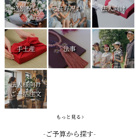
送別祝い
長寿祝い
法人向け
手土産
法事
コンペ
法人様向け
ご一括注文
もっと見る
-ご予算から探す-