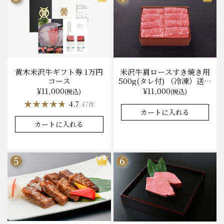
黄木米沢牛ギフト券 1万円
米沢牛肩ロースすき焼き用
コース
500g(タレ付) （冷凍）送料
無料 化粧箱入
¥11,000
¥11,000
(税込)
(税込)
★★★★★
★★★★★
4.7
47件
カートに入れる
カートに入れる