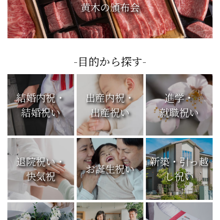
黄木の頒布会
-目的から探す-
結婚内祝・
出産内祝・
進学・
結婚祝い
出産祝い
就職祝い
退院祝い・
新築・引っ越
お誕生祝い
快気祝
し祝い