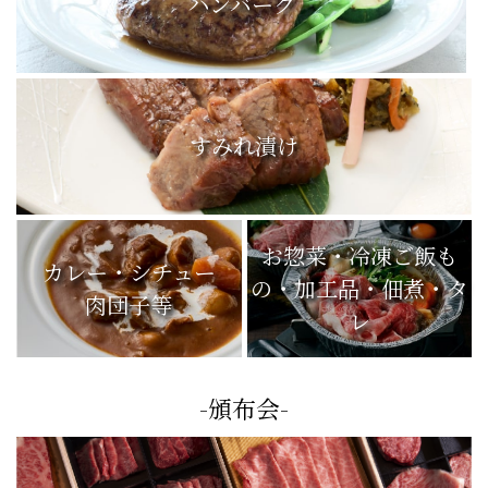
ハンバーグ
すみれ漬け
お惣菜・冷凍ご飯も
カレー・シチュー
の・加工品・佃煮・タ
肉団子等
レ
-頒布会-