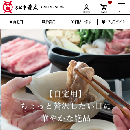
__ITM_CNT__
ONLINE SHOP
LOGIN
CART
自宅用
贈答用
価格で探す
ご利用ガイド