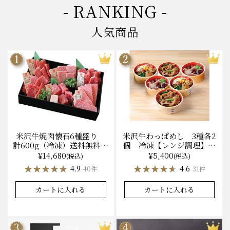
- RANKING -
人気商品
米沢牛焼肉懐石6種盛り
米沢牛わっぱめし 3種各2
計600g（冷凍）送料無料
個 冷凍【レンジ調理】化
化粧箱入
粧箱入
¥14,680
¥5,400
(税込)
(税込)
★★★★★
★★★★★
★★★★★
★★★★★
4.9
4.6
40件
31件
カートに入れる
カートに入れる