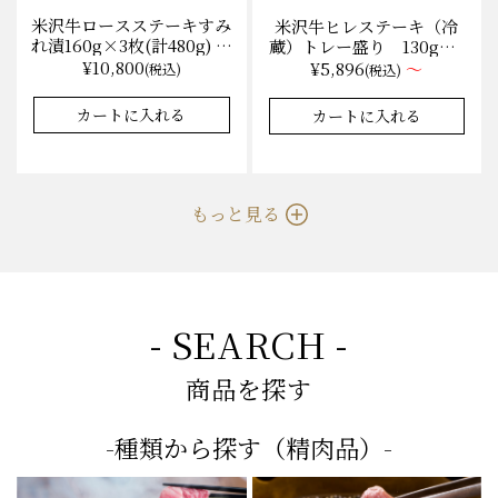
米沢牛ロースステーキすみ
米沢牛ヒレステーキ（冷
れ漬160g×3枚(計480g) 木
蔵）トレー盛り 130g×1
箱入 味噌酒粕漬け/冷蔵
枚から量り売り
¥10,800
¥5,896
～
(税込)
(税込)
送料無料
カートに入れる
カートに入れる
もっと見る
- SEARCH -
商品を探す
-種類から探す（精肉品）-