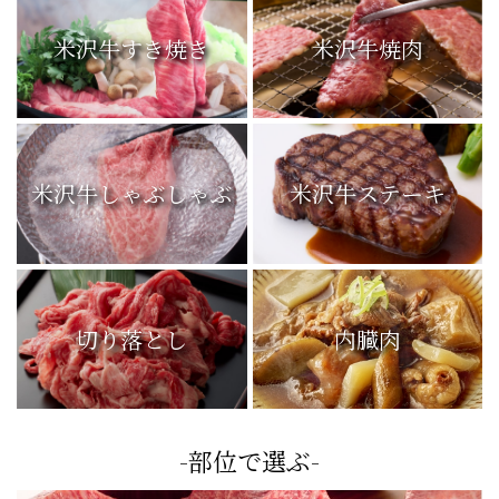
米沢牛すき焼き
米沢牛焼肉
米沢牛しゃぶしゃぶ
米沢牛ステーキ
切り落とし
内臓肉
-部位で選ぶ-