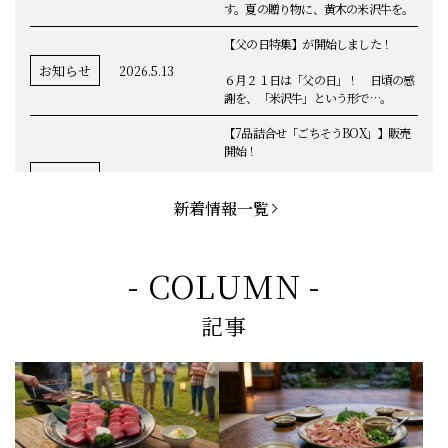
す。夏の贈り物に、黄木の米沢牛を。
【父の日特集】が開始しました！
お知らせ
2026.5.13
６月２１日は「父の日」！ 日頃の感
謝を、「米沢牛」という形で…。
【7品詰合せ「ごちそうBOX」】販売
開始！
お知らせ
2026.5.1
「米沢牛切落し」「ハンバーグ」「メ
ンチカツ」など、黄木の自慢が詰まっ
新着情報一覧
てます。
お知らせ
2026.5.4
定休日変更のお知らせ
- COLUMN -
【BBQ(バーベキュー)特集】これから
記事
の時期にぴったりなBBQにオススメな
お知らせ
2026.4.26
米沢牛の商品をご紹介いたします。今
回限定のBBQセットや、定番部位のお
すすめ商品もございます！
【母の日】5月10日の母の日に、
お知らせ
2026.4.13
「『ありがとう』の気持ち」をお贈り