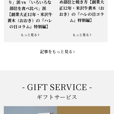
め部位と焼き方【創業大
り」派 vs 「いろいろな
正12年・米沢牛黄木（お
部位を食べ比べ」派
お知らせ
2025.5.19
「父の日特集」開催中
おき）の『ハレの日コラ
【創業大正12年・米沢牛
ム』特別編】
黄木（おおき）の『ハレ
お知らせ
2025.4.28
「BBQ企画」開催中！
の日コラム』特別編】
お知らせ
2025.4.28
「母の日企画」開催中！
もっと見る
もっと見る
お知らせ
2025.4.21
「悠修牛」が限定入荷！
記事をもっと見る
お知らせ
2025.3.22
「新生活応援フェア」開催中！
お知らせ
2025.2.5
「米沢牛もつ鍋セット」発売！
お知らせ
2025.1.15
「肉の賀まつり」開催！
- GIFT SERVICE -
お知らせ
2024.11.1
「お歳暮特集」開催中！
ギフトサービス
お知らせ
2024.10.18
【創業祭】１０１年目に突入！