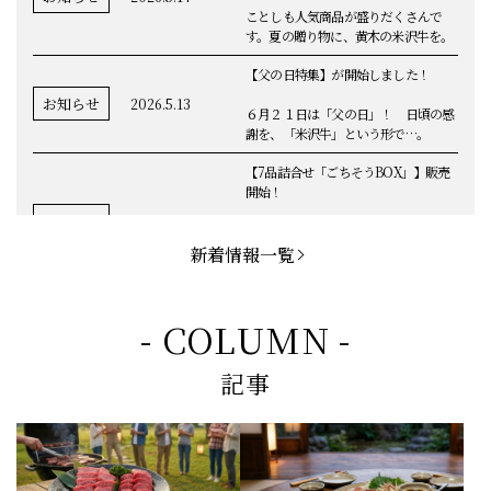
ことしも人気商品が盛りだくさんで
す。夏の贈り物に、黄木の米沢牛を。
【父の日特集】が開始しました！
お知らせ
2026.5.13
６月２１日は「父の日」！ 日頃の感
謝を、「米沢牛」という形で…。
【7品詰合せ「ごちそうBOX」】販売
開始！
お知らせ
2026.5.1
「米沢牛切落し」「ハンバーグ」「メ
ンチカツ」など、黄木の自慢が詰まっ
新着情報一覧
てます。
お知らせ
2026.5.4
定休日変更のお知らせ
- COLUMN -
【BBQ(バーベキュー)特集】これから
記事
の時期にぴったりなBBQにオススメな
お知らせ
2026.4.26
米沢牛の商品をご紹介いたします。今
回限定のBBQセットや、定番部位のお
すすめ商品もございます！
【母の日】5月10日の母の日に、