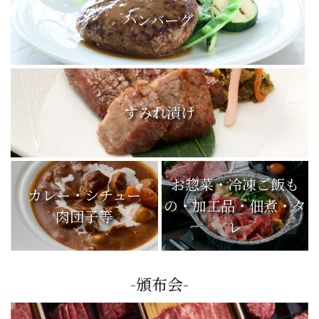
ハンバーグ
すみれ漬け
お惣菜・冷凍ご飯も
カレー・シチュー
の・加工品・佃煮・タ
肉団子等
レ
-頒布会-