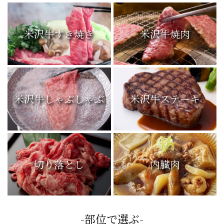
米沢牛すき焼き
米沢牛焼肉
米沢牛しゃぶしゃぶ
米沢牛ステーキ
切り落とし
内臓肉
-部位で選ぶ-