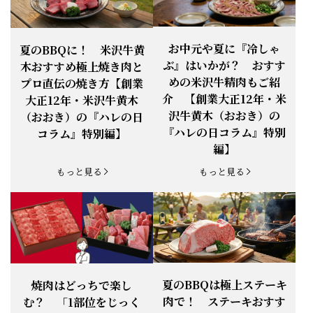
お知らせ
2026.4.13
「『ありがとう』の気持ち」をお贈り
できます。
【ご注意】1月27日（火）は終日、お
お中元や夏に『冷しゃ
夏のBBQに！ 米沢牛黄
お知らせ
2026.1.25
電話・FAXが繋がりません（8:30〜
ぶ』はいかが？ おすす
木おすすめ極上焼き肉と
18:00）
めの米沢牛精肉もご紹
プロ直伝の焼き方【創業
【恵方巻】今年の2月3日は、『米沢牛
お知らせ
介 【創業大正12年・米
2026.1.20
大正12年・米沢牛黄木
恵方巻』を！
沢牛黄木（おおき）の
（おおき）の『ハレの日
【新商品】『米沢牛だし茶漬け』発売
『ハレの日コラム』特別
コラム』特別編】
お知らせ
2026.1.15
開始！
編】
お知らせ
2025.11.3
「黄木の御歳暮」早割開始！
もっと見る
もっと見る
お知らせ
2025.9.13
「秋分の日」定休日変更のお知らせ
お知らせ
2025.6.16
新登場！一膳ご飯
お知らせ
2025.6.3
「黄木のお中元」開始！
夏のBBQは極上ステーキ
焼肉はどっちで楽し
肉で！ ステーキおすす
む？ 「1部位をじっく
お知らせ
2025.5.28
「初夏の肉祭り」開催中