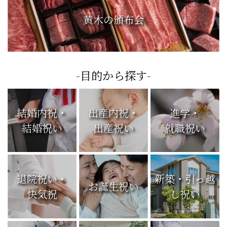
黄木の頒布会
-目的から探す-
結婚内祝・
出産内祝・
進学・
結婚祝い
出産祝い
就職祝い
退院祝い・
新築・引っ越
お誕生祝い
快気祝
し祝い