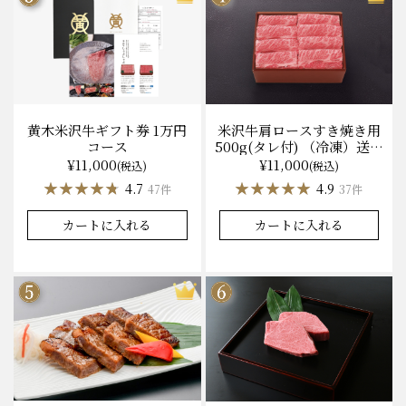
黄木米沢牛ギフト券 1万円
米沢牛肩ロースすき焼き用
コース
500g(タレ付) （冷凍）送料
無料 化粧箱入
¥11,000
¥11,000
(税込)
(税込)
★★★★★
★★★★★
★★★★★
★★★★★
4.7
4.9
47件
37件
カートに入れる
カートに入れる