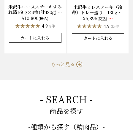
米沢牛ロースステーキすみ
米沢牛ヒレステーキ（冷
れ漬160g×3枚(計480g) 木
蔵）トレー盛り 130g×1
箱入 味噌酒粕漬け/冷蔵
枚から量り売り
¥10,800
¥5,896
～
(税込)
(税込)
送料無料
★★★★★
★★★★★
★★★★★
★★★★★
4.9
4.9
8件
35件
カートに入れる
カートに入れる
もっと見る
- SEARCH -
商品を探す
-種類から探す（精肉品）-