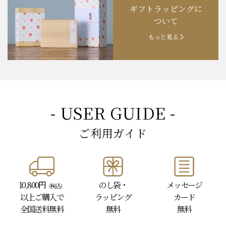
ギフトラッピングに
お知らせ
202４.09.18
【秋の味覚祭】食欲の秋！
ついて
もっと見る
- USER GUIDE -
ご利用ガイド
10,800円
のし袋・
メッセージ
（税込）
以上
ご購入で
ラッピング
カード
全国送料無料
無料
無料