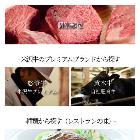
個別部位
-米沢牛のプレミアムブランドから探す-
悠修牛
黄木牛
-米沢牛プレミアム-
-自社肥育牛-
-種類から探す（レストランの味）-