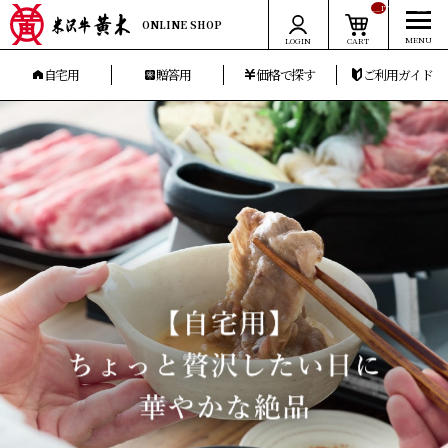
__ITM_CNT__
ONLINE SHOP
LOGIN
CART
自宅用
贈答用
価格で探す
ご利用ガイド