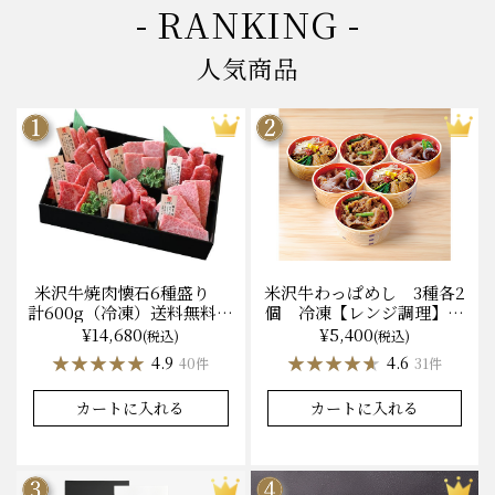
- RANKING -
人気商品
米沢牛焼肉懐石6種盛り
米沢牛わっぱめし 3種各2
計600g（冷凍）送料無料
個 冷凍【レンジ調理】化
化粧箱入
粧箱入
¥14,680
¥5,400
(税込)
(税込)
★★★★★
★★★★★
★★★★★
★★★★★
4.9
4.6
40件
31件
カートに入れる
カートに入れる