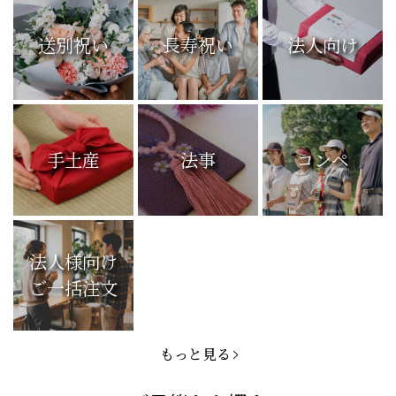
送別祝い
長寿祝い
法人向け
手土産
法事
コンペ
法人様向け
ご一括注文
もっと見る