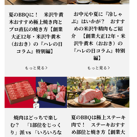
お知らせ
2026.4.13
「『ありがとう』の気持ち」をお贈り
できます。
【ご注意】1月27日（火）は終日、お
お中元や夏に『冷しゃ
夏のBBQに！ 米沢牛黄
お知らせ
2026.1.25
電話・FAXが繋がりません（8:30〜
ぶ』はいかが？ おすす
木おすすめ極上焼き肉と
18:00）
めの米沢牛精肉もご紹
プロ直伝の焼き方【創業
【恵方巻】今年の2月3日は、『米沢牛
お知らせ
介 【創業大正12年・米
2026.1.20
大正12年・米沢牛黄木
恵方巻』を！
沢牛黄木（おおき）の
（おおき）の『ハレの日
【新商品】『米沢牛だし茶漬け』発売
『ハレの日コラム』特別
コラム』特別編】
お知らせ
2026.1.15
開始！
編】
お知らせ
2025.11.3
「黄木の御歳暮」早割開始！
もっと見る
もっと見る
お知らせ
2025.9.13
「秋分の日」定休日変更のお知らせ
お知らせ
2025.6.16
新登場！一膳ご飯
お知らせ
2025.6.3
「黄木のお中元」開始！
夏のBBQは極上ステーキ
焼肉はどっちで楽し
肉で！ ステーキおすす
む？ 「1部位をじっく
お知らせ
2025.5.28
「初夏の肉祭り」開催中