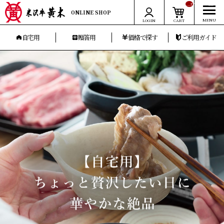
__ITM_CNT__
ONLINE SHOP
LOGIN
CART
自宅用
贈答用
価格で探す
ご利用ガイド