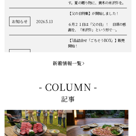
ことしも人気商品が盛りだくさんで
す。夏の贈り物に、黄木の米沢牛を。
【父の日特集】が開始しました！
お知らせ
2026.5.13
６月２１日は「父の日」！ 日頃の感
謝を、「米沢牛」という形で…。
【7品詰合せ「ごちそうBOX」】販売
開始！
お知らせ
2026.5.1
「米沢牛切落し」「ハンバーグ」「メ
ンチカツ」など、黄木の自慢が詰まっ
新着情報一覧
てます。
お知らせ
2026.5.4
定休日変更のお知らせ
- COLUMN -
【BBQ(バーベキュー)特集】これから
記事
の時期にぴったりなBBQにオススメな
お知らせ
2026.4.26
米沢牛の商品をご紹介いたします。今
回限定のBBQセットや、定番部位のお
すすめ商品もございます！
【母の日】5月10日の母の日に、