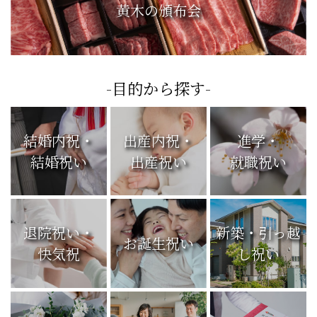
黄木の頒布会
-目的から探す-
結婚内祝・
出産内祝・
進学・
結婚祝い
出産祝い
就職祝い
退院祝い・
新築・引っ越
お誕生祝い
快気祝
し祝い