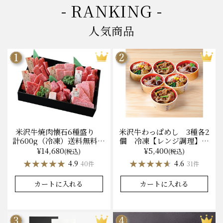
- RANKING -
人気商品
米沢牛焼肉懐石6種盛り
米沢牛わっぱめし 3種各2
計600g（冷凍）送料無料
個 冷凍【レンジ調理】化
化粧箱入
粧箱入
¥14,680
¥5,400
(税込)
(税込)
★★★★★
★★★★★
★★★★★
★★★★★
4.9
4.6
40件
31件
カートに入れる
カートに入れる