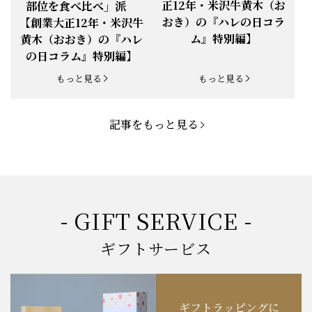
め部位と焼き方【創業大
り」派 vs 「いろいろな
正12年・米沢牛黄木（お
部位を食べ比べ」派
お知らせ
2025.5.19
「父の日特集」開催中
おき）の『ハレの日コラ
【創業大正12年・米沢牛
ム』特別編】
黄木（おおき）の『ハレ
お知らせ
2025.4.28
「BBQ企画」開催中！
の日コラム』特別編】
お知らせ
2025.4.28
「母の日企画」開催中！
もっと見る
もっと見る
お知らせ
2025.4.21
「悠修牛」が限定入荷！
記事をもっと見る
お知らせ
2025.3.22
「新生活応援フェア」開催中！
お知らせ
2025.2.5
「米沢牛もつ鍋セット」発売！
お知らせ
2025.1.15
「肉の賀まつり」開催！
- GIFT SERVICE -
お知らせ
2024.11.1
「お歳暮特集」開催中！
ギフトサービス
お知らせ
2024.10.18
【創業祭】１０１年目に突入！