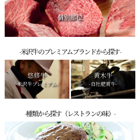
個別部位
-米沢牛のプレミアムブランドから探す-
悠修牛
黄木牛
-米沢牛プレミアム-
-自社肥育牛-
-種類から探す（レストランの味）-