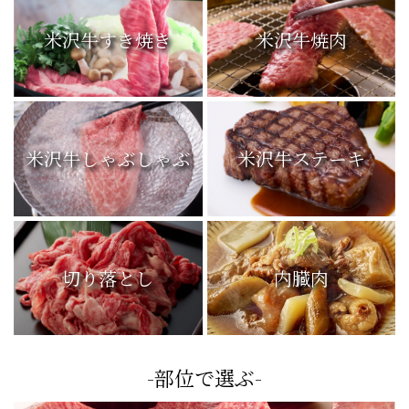
米沢牛すき焼き
米沢牛焼肉
米沢牛しゃぶしゃぶ
米沢牛ステーキ
切り落とし
内臓肉
-部位で選ぶ-