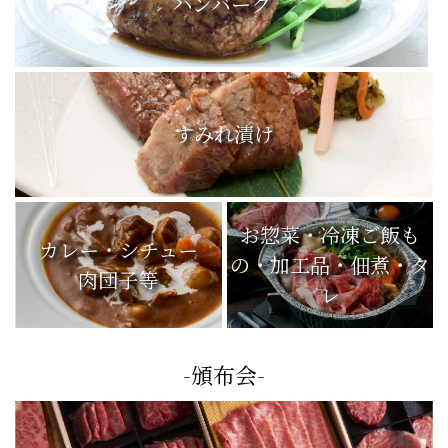
ハンバーグ
すみれ漬け
お惣菜・冷凍ご飯も
カレー・シチュー
の・加工品・佃煮・タ
肉団子等
レ
-頒布会-