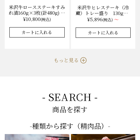
米沢牛ロースステーキすみ
米沢牛ヒレステーキ（冷
れ漬160g×3枚(計480g) 木
蔵）トレー盛り 130g×1
箱入 味噌酒粕漬け/冷蔵
枚から量り売り
¥10,800
¥5,896
～
(税込)
(税込)
送料無料
★★★★★
★★★★★
★★★★★
★★★★★
4.9
4.9
8件
35件
カートに入れる
カートに入れる
もっと見る
- SEARCH -
商品を探す
-種類から探す（精肉品）-