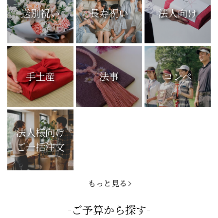
送別祝い
長寿祝い
法人向け
手土産
法事
コンペ
法人様向け
ご一括注文
もっと見る