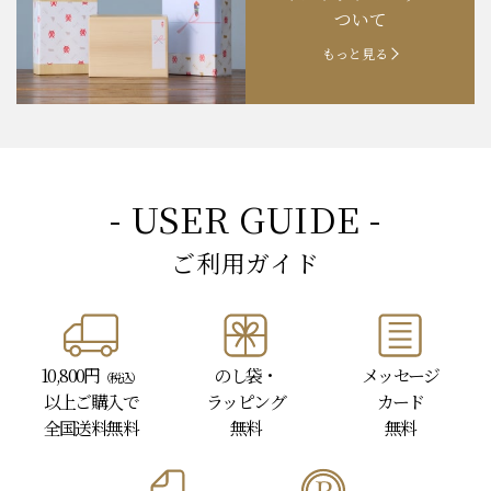
ギフトラッピングに
お知らせ
202４.09.18
【秋の味覚祭】食欲の秋！
ついて
もっと見る
- USER GUIDE -
ご利用ガイド
10,800円
のし袋・
メッセージ
（税込）
以上
ご購入で
ラッピング
カード
全国送料無料
無料
無料