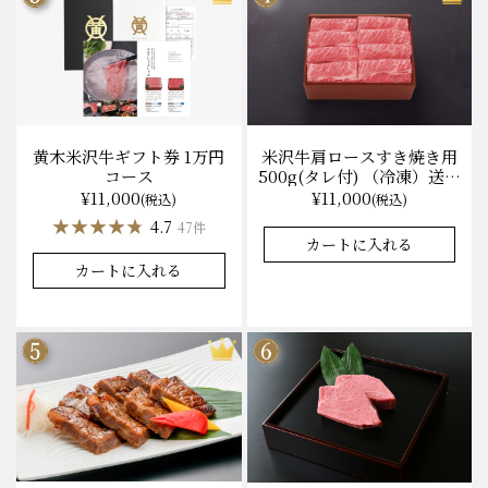
黄木米沢牛ギフト券 1万円
米沢牛肩ロースすき焼き用
コース
500g(タレ付) （冷凍）送料
無料 化粧箱入
¥11,000
¥11,000
(税込)
(税込)
★★★★★
★★★★★
★★★★★
★★★★★
4.7
4.9
47件
37件
カートに入れる
カートに入れる