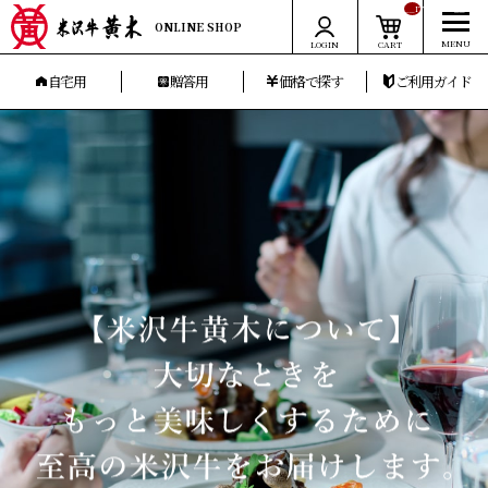
__ITM_CNT__
ONLINE SHOP
LOGIN
CART
自宅用
贈答用
価格で探す
ご利用ガイド