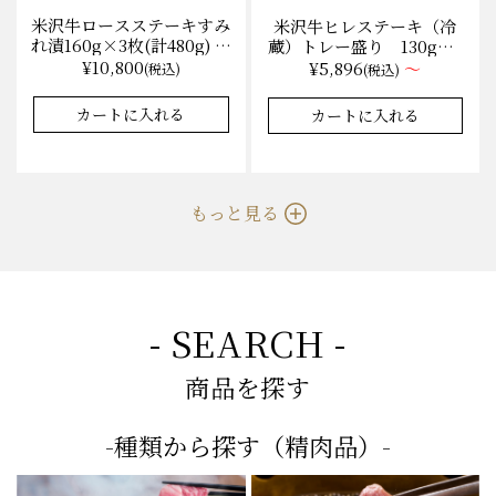
米沢牛ロースステーキすみ
米沢牛ヒレステーキ（冷
れ漬160g×3枚(計480g) 木
蔵）トレー盛り 130g×1
箱入 味噌酒粕漬け/冷蔵
枚から量り売り
¥10,800
¥5,896
～
(税込)
(税込)
送料無料
★★★★★
★★★★★
★★★★★
★★★★★
4.9
4.9
8件
35件
カートに入れる
カートに入れる
もっと見る
- SEARCH -
商品を探す
-種類から探す（精肉品）-