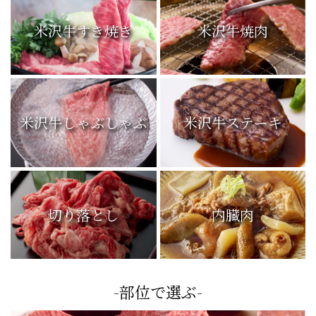
米沢牛すき焼き
米沢牛焼肉
米沢牛しゃぶしゃぶ
米沢牛ステーキ
切り落とし
内臓肉
-部位で選ぶ-