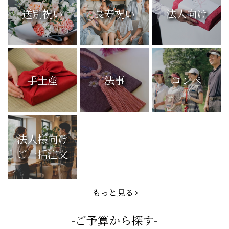
送別祝い
長寿祝い
法人向け
手土産
法事
コンペ
法人様向け
ご一括注文
もっと見る