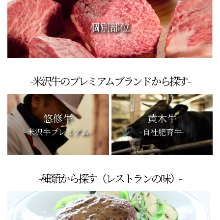
個別部位
-米沢牛のプレミアムブランドから探す-
悠修牛
黄木牛
-米沢牛プレミアム-
-自社肥育牛-
-種類から探す（レストランの味）-