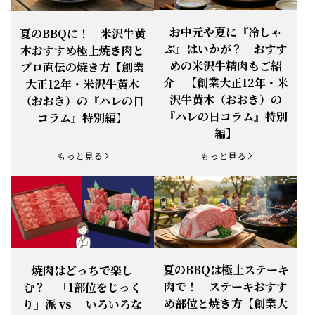
お知らせ
2026.4.13
「『ありがとう』の気持ち」をお贈り
できます。
【ご注意】1月27日（火）は終日、お
お中元や夏に『冷しゃ
夏のBBQに！ 米沢牛黄
お知らせ
2026.1.25
電話・FAXが繋がりません（8:30〜
ぶ』はいかが？ おすす
木おすすめ極上焼き肉と
18:00）
めの米沢牛精肉もご紹
プロ直伝の焼き方【創業
【恵方巻】今年の2月3日は、『米沢牛
お知らせ
介 【創業大正12年・米
2026.1.20
大正12年・米沢牛黄木
恵方巻』を！
沢牛黄木（おおき）の
（おおき）の『ハレの日
【新商品】『米沢牛だし茶漬け』発売
『ハレの日コラム』特別
コラム』特別編】
お知らせ
2026.1.15
開始！
編】
お知らせ
2025.11.3
「黄木の御歳暮」早割開始！
もっと見る
もっと見る
お知らせ
2025.9.13
「秋分の日」定休日変更のお知らせ
お知らせ
2025.6.16
新登場！一膳ご飯
お知らせ
2025.6.3
「黄木のお中元」開始！
夏のBBQは極上ステーキ
焼肉はどっちで楽し
肉で！ ステーキおすす
む？ 「1部位をじっく
お知らせ
2025.5.28
「初夏の肉祭り」開催中