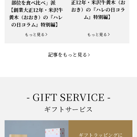
め部位と焼き方【創業大
り」派 vs 「いろいろな
正12年・米沢牛黄木（お
部位を食べ比べ」派
お知らせ
2025.5.19
「父の日特集」開催中
おき）の『ハレの日コラ
【創業大正12年・米沢牛
ム』特別編】
黄木（おおき）の『ハレ
お知らせ
2025.4.28
「BBQ企画」開催中！
の日コラム』特別編】
お知らせ
2025.4.28
「母の日企画」開催中！
もっと見る
もっと見る
お知らせ
2025.4.21
「悠修牛」が限定入荷！
記事をもっと見る
お知らせ
2025.3.22
「新生活応援フェア」開催中！
お知らせ
2025.2.5
「米沢牛もつ鍋セット」発売！
お知らせ
2025.1.15
「肉の賀まつり」開催！
- GIFT SERVICE -
お知らせ
2024.11.1
「お歳暮特集」開催中！
ギフトサービス
お知らせ
2024.10.18
【創業祭】１０１年目に突入！