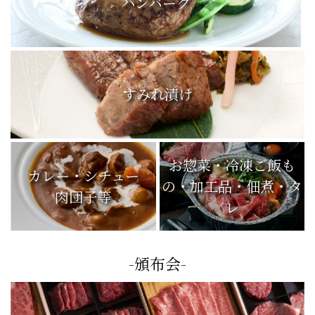
ハンバーグ
すみれ漬け
お惣菜・冷凍ご飯も
カレー・シチュー
の・加工品・佃煮・タ
肉団子等
レ
-頒布会-