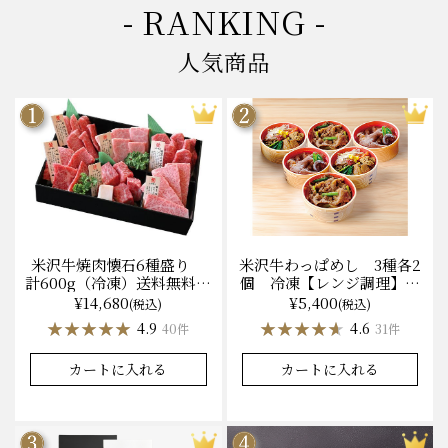
- RANKING -
人気商品
米沢牛焼肉懐石6種盛り
米沢牛わっぱめし 3種各2
計600g（冷凍）送料無料
個 冷凍【レンジ調理】化
化粧箱入
粧箱入
¥14,680
¥5,400
(税込)
(税込)
★★★★★
★★★★★
★★★★★
★★★★★
4.9
4.6
40件
31件
カートに入れる
カートに入れる