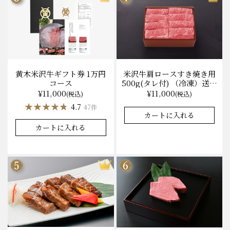
黄木米沢牛ギフト券 1万円
米沢牛肩ロースすき焼き用
コース
500g(タレ付) （冷凍）送料
無料 化粧箱入
¥11,000
¥11,000
(税込)
(税込)
★★★★★
★★★★★
★★★★★
★★★★★
4.7
4.9
47件
37件
カートに入れる
カートに入れる