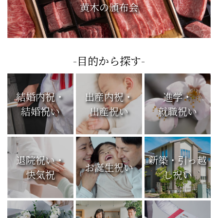
黄木の頒布会
-目的から探す-
結婚内祝・
出産内祝・
進学・
結婚祝い
出産祝い
就職祝い
退院祝い・
新築・引っ越
お誕生祝い
快気祝
し祝い