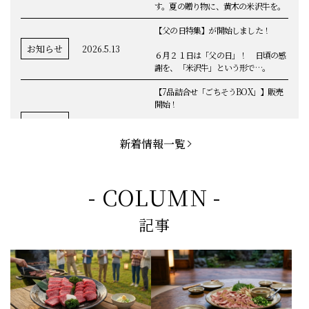
ことしも人気商品が盛りだくさんで
す。夏の贈り物に、黄木の米沢牛を。
【父の日特集】が開始しました！
お知らせ
2026.5.13
６月２１日は「父の日」！ 日頃の感
謝を、「米沢牛」という形で…。
【7品詰合せ「ごちそうBOX」】販売
開始！
お知らせ
2026.5.1
「米沢牛切落し」「ハンバーグ」「メ
ンチカツ」など、黄木の自慢が詰まっ
新着情報一覧
てます。
お知らせ
2026.5.4
定休日変更のお知らせ
- COLUMN -
【BBQ(バーベキュー)特集】これから
記事
の時期にぴったりなBBQにオススメな
お知らせ
2026.4.26
米沢牛の商品をご紹介いたします。今
回限定のBBQセットや、定番部位のお
すすめ商品もございます！
【母の日】5月10日の母の日に、