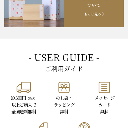
ギフトラッピングに
お知らせ
202４.09.18
【秋の味覚祭】食欲の秋！
ついて
もっと見る
- USER GUIDE -
ご利用ガイド
10,800円
のし袋・
メッセージ
（税込）
以上
ご購入で
ラッピング
カード
全国送料無料
無料
無料