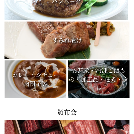
ハンバーグ
すみれ漬け
お惣菜・冷凍ご飯も
カレー・シチュー
の・加工品・佃煮・タ
肉団子等
レ
-頒布会-