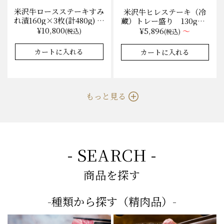
米沢牛ロースステーキすみ
米沢牛ヒレステーキ（冷
れ漬160g×3枚(計480g) 木
蔵）トレー盛り 130g×1
箱入 味噌酒粕漬け/冷蔵
枚から量り売り
¥10,800
¥5,896
～
(税込)
(税込)
送料無料
カートに入れる
カートに入れる
もっと見る
- SEARCH -
商品を探す
-種類から探す（精肉品）-