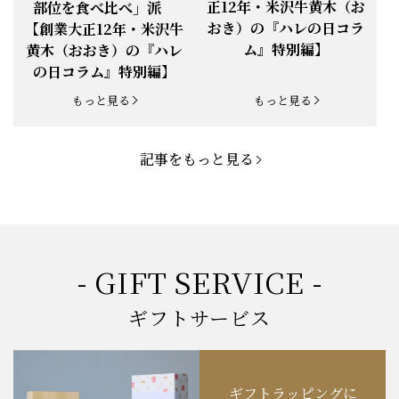
正12年・米沢牛黄木（お
部位を食べ比べ」派
お知らせ
2025.5.19
「父の日特集」開催中
おき）の『ハレの日コラ
【創業大正12年・米沢牛
ム』特別編】
黄木（おおき）の『ハレ
お知らせ
2025.4.28
「BBQ企画」開催中！
の日コラム』特別編】
お知らせ
2025.4.28
「母の日企画」開催中！
もっと見る
もっと見る
お知らせ
2025.4.21
「悠修牛」が限定入荷！
記事をもっと見る
お知らせ
2025.3.22
「新生活応援フェア」開催中！
お知らせ
2025.2.5
「米沢牛もつ鍋セット」発売！
お知らせ
2025.1.15
「肉の賀まつり」開催！
- GIFT SERVICE -
お知らせ
2024.11.1
「お歳暮特集」開催中！
ギフトサービス
お知らせ
2024.10.18
【創業祭】１０１年目に突入！
ギフトラッピングに
お知らせ
202４.09.18
【秋の味覚祭】食欲の秋！