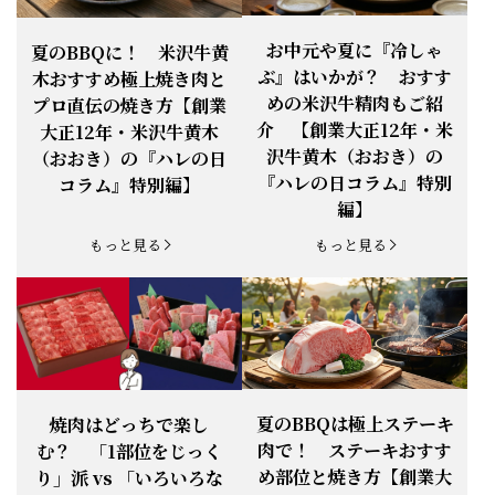
できます。
【ご注意】1月27日（火）は終日、お
お中元や夏に『冷しゃ
夏のBBQに！ 米沢牛黄
お知らせ
2026.1.25
電話・FAXが繋がりません（8:30〜
ぶ』はいかが？ おすす
木おすすめ極上焼き肉と
18:00）
めの米沢牛精肉もご紹
プロ直伝の焼き方【創業
【恵方巻】今年の2月3日は、『米沢牛
お知らせ
介 【創業大正12年・米
2026.1.20
大正12年・米沢牛黄木
恵方巻』を！
沢牛黄木（おおき）の
（おおき）の『ハレの日
【新商品】『米沢牛だし茶漬け』発売
『ハレの日コラム』特別
コラム』特別編】
お知らせ
2026.1.15
開始！
編】
お知らせ
2025.11.3
「黄木の御歳暮」早割開始！
もっと見る
もっと見る
お知らせ
2025.9.13
「秋分の日」定休日変更のお知らせ
お知らせ
2025.6.16
新登場！一膳ご飯
お知らせ
2025.6.3
「黄木のお中元」開始！
夏のBBQは極上ステーキ
焼肉はどっちで楽し
肉で！ ステーキおすす
む？ 「1部位をじっく
お知らせ
2025.5.28
「初夏の肉祭り」開催中
め部位と焼き方【創業大
り」派 vs 「いろいろな