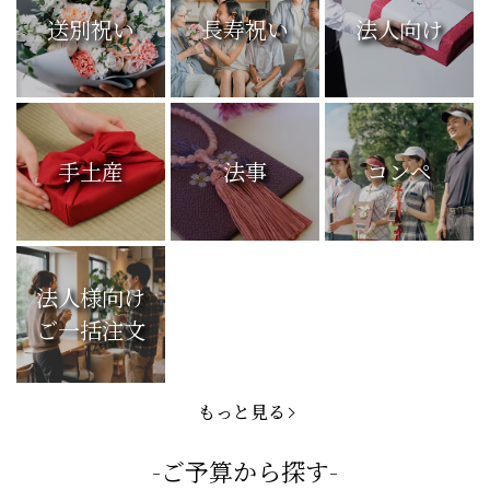
送別祝い
長寿祝い
法人向け
手土産
法事
コンペ
法人様向け
ご一括注文
もっと見る
-ご予算から探す-