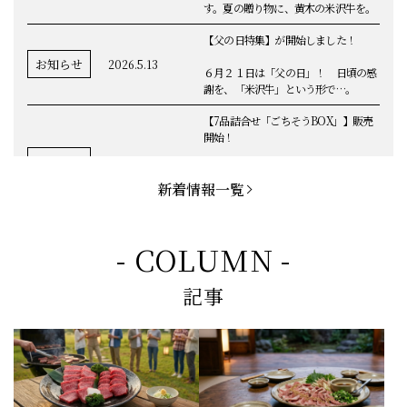
す。夏の贈り物に、黄木の米沢牛を。
【父の日特集】が開始しました！
お知らせ
2026.5.13
６月２１日は「父の日」！ 日頃の感
謝を、「米沢牛」という形で…。
【7品詰合せ「ごちそうBOX」】販売
開始！
お知らせ
2026.5.1
「米沢牛切落し」「ハンバーグ」「メ
ンチカツ」など、黄木の自慢が詰まっ
新着情報一覧
てます。
お知らせ
2026.5.4
定休日変更のお知らせ
- COLUMN -
【BBQ(バーベキュー)特集】これから
記事
の時期にぴったりなBBQにオススメな
お知らせ
2026.4.26
米沢牛の商品をご紹介いたします。今
回限定のBBQセットや、定番部位のお
すすめ商品もございます！
【母の日】5月10日の母の日に、
お知らせ
2026.4.13
「『ありがとう』の気持ち」をお贈り