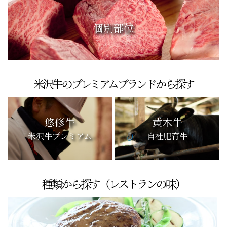
個別部位
-米沢牛のプレミアムブランドから探す-
悠修牛
黄木牛
-米沢牛プレミアム-
-自社肥育牛-
-種類から探す（レストランの味）-