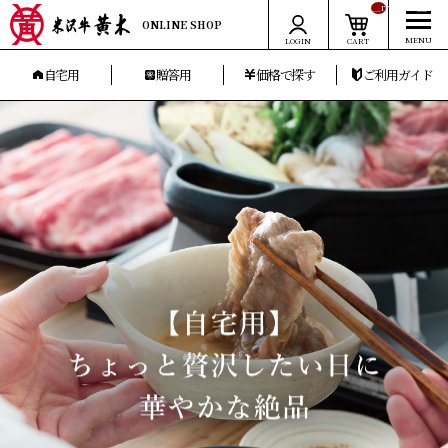
__ITM_CNT__
ONLINE SHOP
LOGIN
CART
自宅用
贈答用
価格で探す
ご利用ガイド