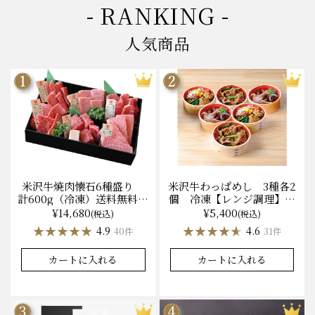
- RANKING -
人気商品
米沢牛焼肉懐石6種盛り
米沢牛わっぱめし 3種各2
計600g（冷凍）送料無料
個 冷凍【レンジ調理】化
化粧箱入
粧箱入
¥14,680
¥5,400
(税込)
(税込)
★★★★★
★★★★★
★★★★★
★★★★★
4.9
4.6
40件
31件
カートに入れる
カートに入れる