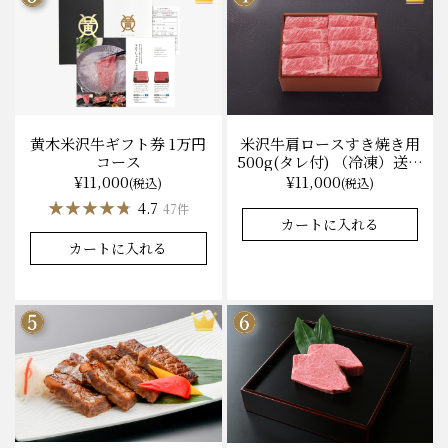
黄木米沢牛ギフト券 1万円
米沢牛肩ロースすき焼き用
コース
500g(タレ付) （冷凍）送料
無料 化粧箱入
¥11,000
¥11,000
(税込)
(税込)
★★★★★
★★★★★
4.7
47件
カートに入れる
カートに入れる