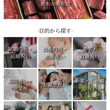
黄木の頒布会
-目的から探す-
結婚内祝・
出産内祝・
進学・
結婚祝い
出産祝い
就職祝い
退院祝い・
新築・引っ越
お誕生祝い
快気祝
し祝い