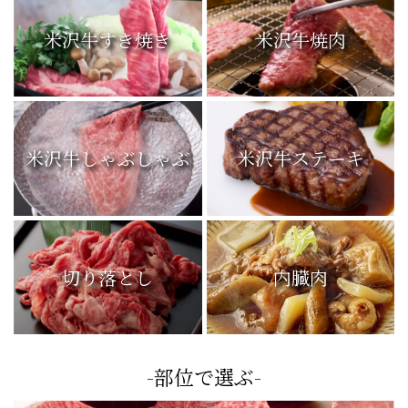
米沢牛すき焼き
米沢牛焼肉
米沢牛しゃぶしゃぶ
米沢牛ステーキ
切り落とし
内臓肉
-部位で選ぶ-