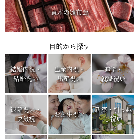
黄木の頒布会
-目的から探す-
結婚内祝・
出産内祝・
進学・
結婚祝い
出産祝い
就職祝い
退院祝い・
新築・引っ越
お誕生祝い
快気祝
し祝い