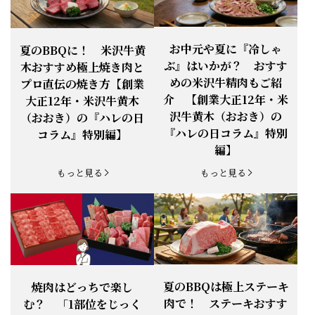
お知らせ
2026.4.13
「『ありがとう』の気持ち」をお贈り
できます。
【ご注意】1月27日（火）は終日、お
お中元や夏に『冷しゃ
夏のBBQに！ 米沢牛黄
お知らせ
2026.1.25
電話・FAXが繋がりません（8:30〜
ぶ』はいかが？ おすす
木おすすめ極上焼き肉と
18:00）
めの米沢牛精肉もご紹
プロ直伝の焼き方【創業
【恵方巻】今年の2月3日は、『米沢牛
お知らせ
介 【創業大正12年・米
2026.1.20
大正12年・米沢牛黄木
恵方巻』を！
沢牛黄木（おおき）の
（おおき）の『ハレの日
【新商品】『米沢牛だし茶漬け』発売
『ハレの日コラム』特別
コラム』特別編】
お知らせ
2026.1.15
開始！
編】
お知らせ
2025.11.3
「黄木の御歳暮」早割開始！
もっと見る
もっと見る
お知らせ
2025.9.13
「秋分の日」定休日変更のお知らせ
お知らせ
2025.6.16
新登場！一膳ご飯
お知らせ
2025.6.3
「黄木のお中元」開始！
夏のBBQは極上ステーキ
焼肉はどっちで楽し
肉で！ ステーキおすす
む？ 「1部位をじっく
お知らせ
2025.5.28
「初夏の肉祭り」開催中