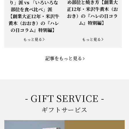
め部位と焼き方【創業大
り」派 vs 「いろいろな
正12年・米沢牛黄木（お
部位を食べ比べ」派
お知らせ
2025.5.19
「父の日特集」開催中
おき）の『ハレの日コラ
【創業大正12年・米沢牛
ム』特別編】
黄木（おおき）の『ハレ
お知らせ
2025.4.28
「BBQ企画」開催中！
の日コラム』特別編】
お知らせ
2025.4.28
「母の日企画」開催中！
もっと見る
もっと見る
お知らせ
2025.4.21
「悠修牛」が限定入荷！
記事をもっと見る
お知らせ
2025.3.22
「新生活応援フェア」開催中！
お知らせ
2025.2.5
「米沢牛もつ鍋セット」発売！
お知らせ
2025.1.15
「肉の賀まつり」開催！
- GIFT SERVICE -
お知らせ
2024.11.1
「お歳暮特集」開催中！
ギフトサービス
お知らせ
2024.10.18
【創業祭】１０１年目に突入！