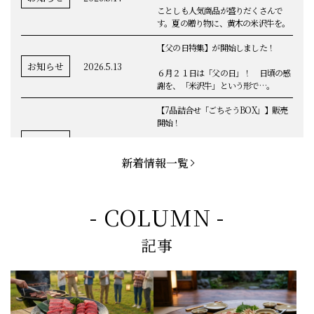
ことしも人気商品が盛りだくさんで
す。夏の贈り物に、黄木の米沢牛を。
【父の日特集】が開始しました！
お知らせ
2026.5.13
６月２１日は「父の日」！ 日頃の感
謝を、「米沢牛」という形で…。
【7品詰合せ「ごちそうBOX」】販売
開始！
お知らせ
2026.5.1
「米沢牛切落し」「ハンバーグ」「メ
ンチカツ」など、黄木の自慢が詰まっ
新着情報一覧
てます。
お知らせ
2026.5.4
定休日変更のお知らせ
- COLUMN -
【BBQ(バーベキュー)特集】これから
記事
の時期にぴったりなBBQにオススメな
お知らせ
2026.4.26
米沢牛の商品をご紹介いたします。今
回限定のBBQセットや、定番部位のお
すすめ商品もございます！
【母の日】5月10日の母の日に、