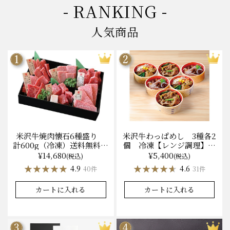
- RANKING -
人気商品
米沢牛焼肉懐石6種盛り
米沢牛わっぱめし 3種各2
計600g（冷凍）送料無料
個 冷凍【レンジ調理】化
化粧箱入
粧箱入
¥14,680
¥5,400
(税込)
(税込)
★★★★★
★★★★★
★★★★★
★★★★★
4.9
4.6
40件
31件
カートに入れる
カートに入れる