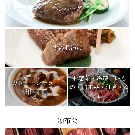
ハンバーグ
すみれ漬け
お惣菜・冷凍ご飯も
カレー・シチュー
の・加工品・佃煮・タ
肉団子等
レ
-頒布会-