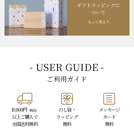
ギフトラッピングに
お知らせ
202４.09.18
【秋の味覚祭】食欲の秋！
ついて
もっと見る
- USER GUIDE -
ご利用ガイド
10,800円
のし袋・
メッセージ
（税込）
以上
ご購入で
ラッピング
カード
全国送料無料
無料
無料