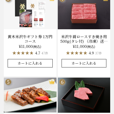
黄木米沢牛ギフト券 1万円
米沢牛肩ロースすき焼き用
コース
500g(タレ付) （冷凍）送料
無料 化粧箱入
¥11,000
¥11,000
(税込)
(税込)
★★★★★
★★★★★
★★★★★
★★★★★
4.7
4.9
47件
37件
カートに入れる
カートに入れる