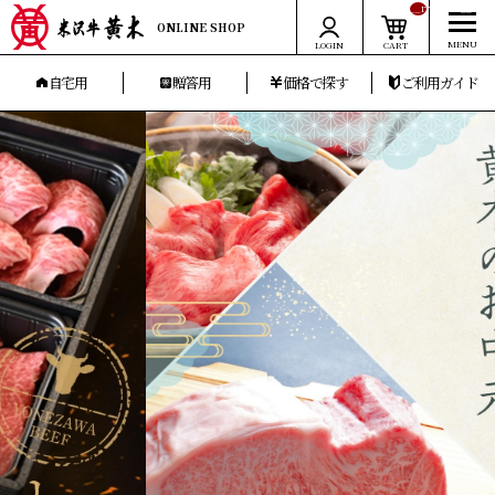
__ITM_CNT__
ONLINE SHOP
LOGIN
CART
自宅用
贈答用
価格で探す
ご利用ガイド