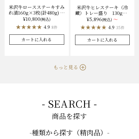
米沢牛ロースステーキすみ
米沢牛ヒレステーキ（冷
れ漬160g×3枚(計480g) 木
蔵）トレー盛り 130g×1
箱入 味噌酒粕漬け/冷蔵
枚から量り売り
¥10,800
¥5,896
～
(税込)
(税込)
送料無料
★★★★★
★★★★★
★★★★★
★★★★★
4.9
4.9
8件
35件
カートに入れる
カートに入れる
もっと見る
- SEARCH -
商品を探す
-種類から探す（精肉品）-