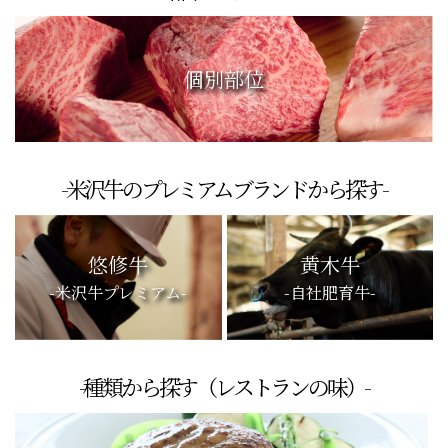
個別部位
-米沢牛のプレミアムブランドから探す-
悠修牛
黄木牛
-米沢牛プレミアム-
-自社肥育牛-
-種類から探す（レストランの味）-