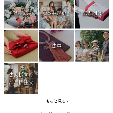
送別祝い
長寿祝い
法人向け
手土産
法事
コンペ
法人様向け
ご一括注文
もっと見る