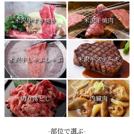
米沢牛すき焼き
米沢牛焼肉
米沢牛しゃぶしゃぶ
米沢牛ステーキ
切り落とし
内臓肉
-部位で選ぶ-