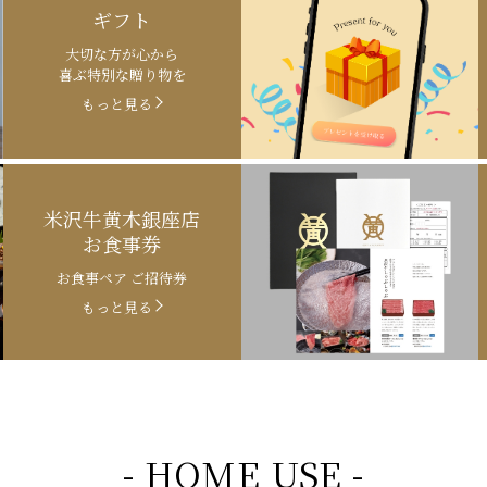
ギフト
大切な方が心から
喜ぶ特別な贈り物を
もっと見る
米沢牛黄木銀座店
お食事券
お食事ペア ご招待券
もっと見る
- HOME USE -