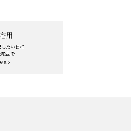
宅用
沢したい日に
な絶品を
見る