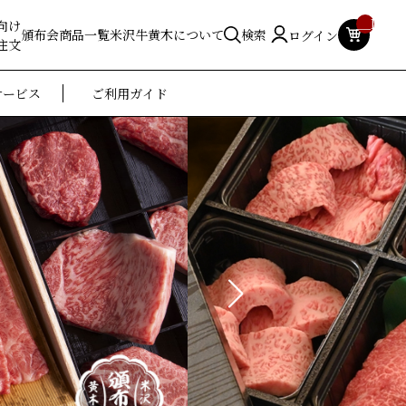
__ITM_
向け
頒布会
商品一覧
米沢牛黄木について
検索
ログイン
注文
サービス
ご利用ガイド