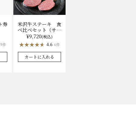
ト券
米沢牛ステーキ 食
べ比べセット（サー
ロイン100g×2枚、
¥9,720
)
(税込)
上モモ100g×2枚）
★★★★★
★★★★★
4.6
9件
6件
（冷凍）送料無料
化粧箱入
る
カートに入れる