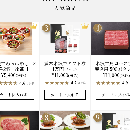
人気商品
黄木米沢牛ギフト券
米沢牛肩ロース
沢牛わっぱめし 3
1万円コース
焼き用 500g(タ
各2個 冷凍【レ
（冷凍）送料
ジ調理】化粧箱入
¥11,000
¥11,000
¥5,400
(税込)
(税込)
(税込)
化粧箱入
★★★★★
★★★★★
★★★★★
★★★★★
★★★★
★★★★
4.7
4.9
4.6
47件
31件
カートに入れる
カートに入れ
カートに入れる