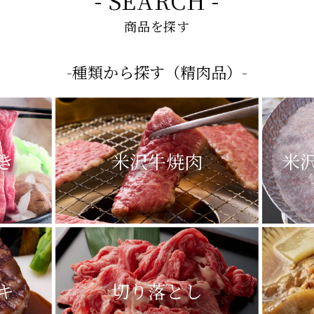
- SEARCH -
商品を探す
-種類から探す（精肉品）-
き
米沢牛焼肉
米
キ
切り落とし