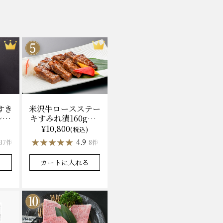
米沢牛ロースステー
すき
キすみれ漬160g×3
レ付)
枚(計480g) 木箱入
無料
¥10,800
(税込)
味噌酒粕漬け/冷蔵
★★★★★
★★★★★
4.9
8件
37件
送料無料
カートに入れる
る