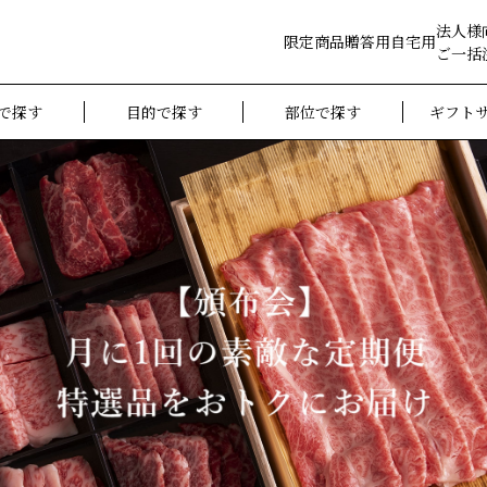
法人様
限定商品
贈答用
自宅用
ご一括
で探す
目的で探す
部位で探す
ギフト