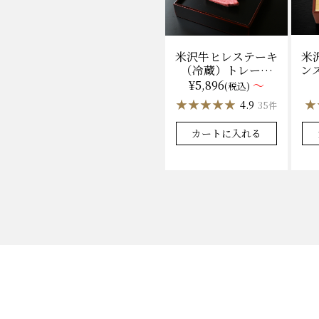
米
米沢牛ヒレステーキ
ンス
（冷蔵）トレー盛
枚
り 130g×1枚から
¥5,896
～
(税込)
量り売り
★
★
★★★★★
★★★★★
4.9
35件
カートに入れる