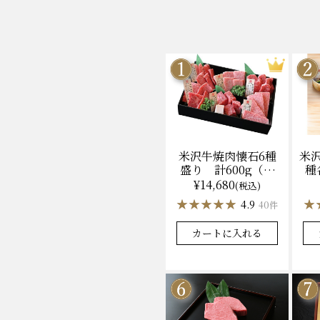
米沢牛焼肉懐石6種
米
盛り 計600g（冷
種
凍）送料無料 化粧
ン
¥14,680
(税込)
箱入
★★★★★
★★★★★
★
★
4.9
40件
カートに入れる