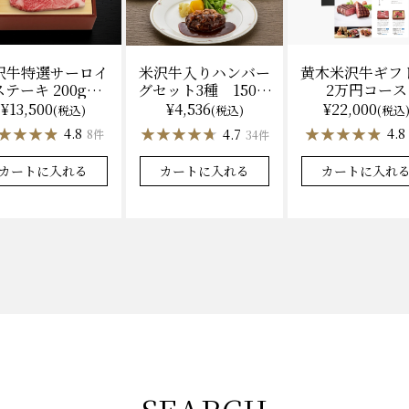
沢牛特選サーロイ
黄木米沢牛ギフ
米沢牛入りハンバー
テーキ 200g×2
2万円コース
グセット3種 150ｇ
（冷凍）送料無
各2 【凍】湯せん
¥13,500
¥22,000
¥4,536
(税込)
(税込
(税込)
料 化粧箱入
調理 化粧箱入
★★★★
★★★★
★★★★★
★★★★★
★★★★★
★★★★★
4.8
4.8
4.7
8件
34件
カートに入れる
カートに入れ
カートに入れる