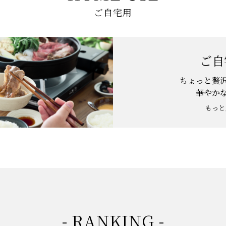
ご自宅用
ご自
ちょっと贅
華やか
もっと
- RANKING -