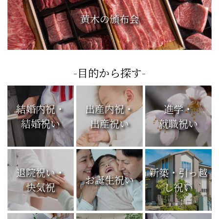
黄木の頒布会
-目的から探す-
結婚内祝・
出産内祝・
進学・
結婚祝い
出産祝い
就職祝い
退院祝い・
新築・引っ越
お誕生祝い
快気祝
し祝い