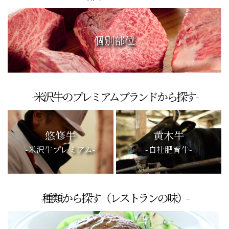
個別部位
-米沢牛のプレミアムブランドから探す-
悠修牛
黄木牛
-米沢牛プレミアム-
-自社肥育牛-
-種類から探す（レストランの味）-