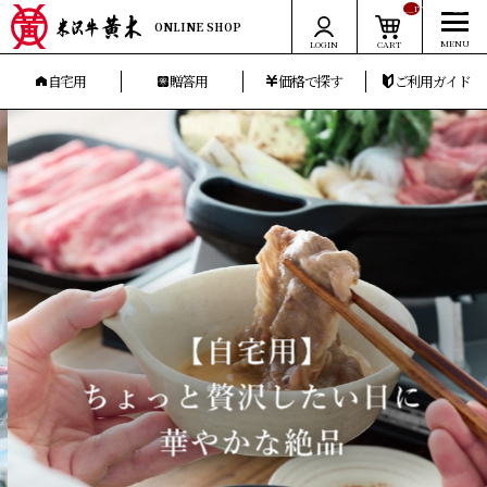
__ITM_CNT__
ONLINE SHOP
LOGIN
CART
自宅用
贈答用
価格で探す
ご利用ガイド