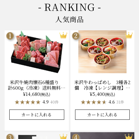
- RANKING -
人気商品
米沢牛焼肉懐石6種盛り
米沢牛わっぱめし 3種各2
計600g（冷凍）送料無料
個 冷凍【レンジ調理】化
化粧箱入
粧箱入
¥14,680
¥5,400
(税込)
(税込)
★★★★★
★★★★★
★★★★★
★★★★★
4.9
4.6
40件
31件
カートに入れる
カートに入れる