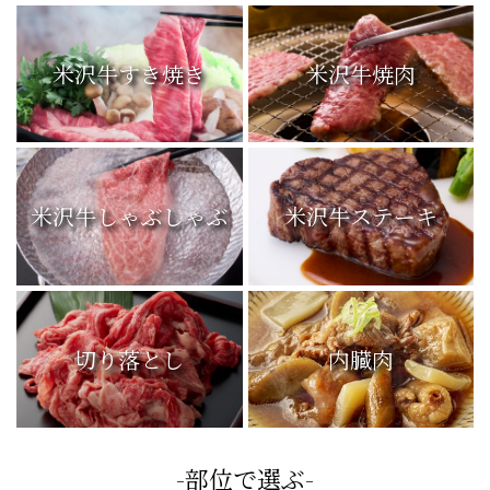
米沢牛すき焼き
米沢牛焼肉
米沢牛しゃぶしゃぶ
米沢牛ステーキ
切り落とし
内臓肉
-部位で選ぶ-