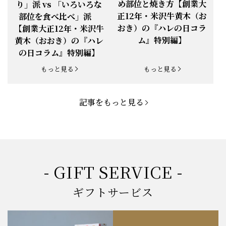
め部位と焼き方【創業大
り」派 vs 「いろいろな
正12年・米沢牛黄木（お
部位を食べ比べ」派
お知らせ
2025.5.19
「父の日特集」開催中
おき）の『ハレの日コラ
【創業大正12年・米沢牛
ム』特別編】
黄木（おおき）の『ハレ
お知らせ
2025.4.28
「BBQ企画」開催中！
の日コラム』特別編】
お知らせ
2025.4.28
「母の日企画」開催中！
もっと見る
もっと見る
お知らせ
2025.4.21
「悠修牛」が限定入荷！
記事をもっと見る
お知らせ
2025.3.22
「新生活応援フェア」開催中！
お知らせ
2025.2.5
「米沢牛もつ鍋セット」発売！
お知らせ
2025.1.15
「肉の賀まつり」開催！
- GIFT SERVICE -
お知らせ
2024.11.1
「お歳暮特集」開催中！
ギフトサービス
お知らせ
2024.10.18
【創業祭】１０１年目に突入！