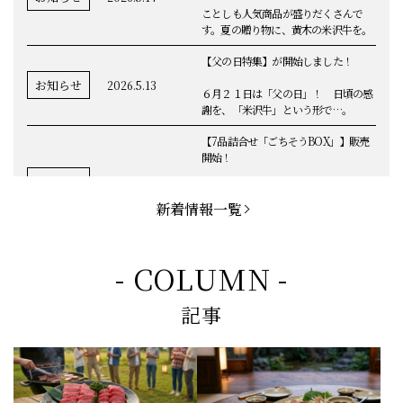
ことしも人気商品が盛りだくさんで
す。夏の贈り物に、黄木の米沢牛を。
【父の日特集】が開始しました！
お知らせ
2026.5.13
６月２１日は「父の日」！ 日頃の感
謝を、「米沢牛」という形で…。
【7品詰合せ「ごちそうBOX」】販売
開始！
お知らせ
2026.5.1
「米沢牛切落し」「ハンバーグ」「メ
ンチカツ」など、黄木の自慢が詰まっ
新着情報一覧
てます。
お知らせ
2026.5.4
定休日変更のお知らせ
- COLUMN -
【BBQ(バーベキュー)特集】これから
記事
の時期にぴったりなBBQにオススメな
お知らせ
2026.4.26
米沢牛の商品をご紹介いたします。今
回限定のBBQセットや、定番部位のお
すすめ商品もございます！
【母の日】5月10日の母の日に、