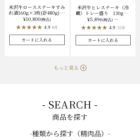
米沢牛ロースステーキすみ
米沢牛ヒレステーキ（冷
れ漬160g×3枚(計480g) 木
蔵）トレー盛り 130g×1
箱入 味噌酒粕漬け/冷蔵
枚から量り売り
¥10,800
¥5,896
～
(税込)
(税込)
送料無料
★★★★★
★★★★★
★★★★★
★★★★★
4.9
4.9
8件
35件
カートに入れる
カートに入れる
もっと見る
- SEARCH -
商品を探す
-種類から探す（精肉品）-