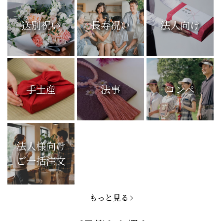
送別祝い
長寿祝い
法人向け
手土産
法事
コンペ
法人様向け
ご一括注文
もっと見る