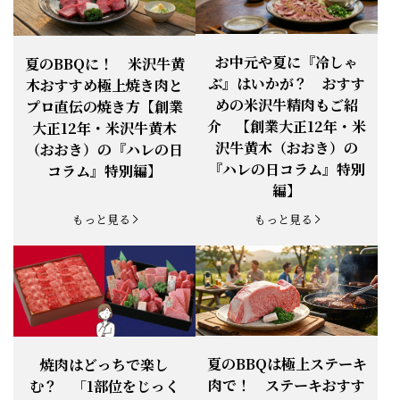
お知らせ
2026.4.13
「『ありがとう』の気持ち」をお贈り
できます。
【ご注意】1月27日（火）は終日、お
お中元や夏に『冷しゃ
夏のBBQに！ 米沢牛黄
お知らせ
2026.1.25
電話・FAXが繋がりません（8:30〜
ぶ』はいかが？ おすす
木おすすめ極上焼き肉と
18:00）
めの米沢牛精肉もご紹
プロ直伝の焼き方【創業
【恵方巻】今年の2月3日は、『米沢牛
お知らせ
介 【創業大正12年・米
2026.1.20
大正12年・米沢牛黄木
恵方巻』を！
沢牛黄木（おおき）の
（おおき）の『ハレの日
【新商品】『米沢牛だし茶漬け』発売
『ハレの日コラム』特別
コラム』特別編】
お知らせ
2026.1.15
開始！
編】
お知らせ
2025.11.3
「黄木の御歳暮」早割開始！
もっと見る
もっと見る
お知らせ
2025.9.13
「秋分の日」定休日変更のお知らせ
お知らせ
2025.6.16
新登場！一膳ご飯
お知らせ
2025.6.3
「黄木のお中元」開始！
夏のBBQは極上ステーキ
焼肉はどっちで楽し
肉で！ ステーキおすす
む？ 「1部位をじっく
お知らせ
2025.5.28
「初夏の肉祭り」開催中