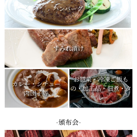
ハンバーグ
すみれ漬け
お惣菜・冷凍ご飯も
カレー・シチュー
の・加工品・佃煮・タ
肉団子等
レ
-頒布会-