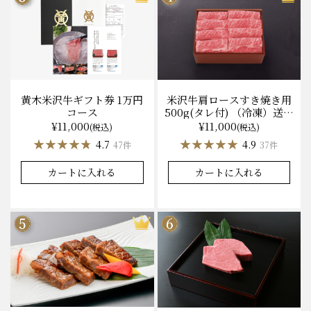
黄木米沢牛ギフト券 1万円
米沢牛肩ロースすき焼き用
コース
500g(タレ付) （冷凍）送料
無料 化粧箱入
¥11,000
¥11,000
(税込)
(税込)
★★★★★
★★★★★
★★★★★
★★★★★
4.7
4.9
47件
37件
カートに入れる
カートに入れる