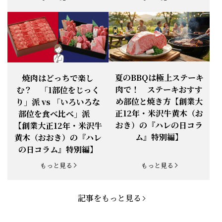
編】
お知らせ
2025.11.3
「黄木の御歳暮」早割開始！
もっと見る
もっと見る
お知らせ
2025.9.13
「秋分の日」定休日変更のお知らせ
お知らせ
2025.6.16
新登場！一膳ご飯
お知らせ
2025.6.3
「黄木のお中元」開始！
夏のBBQは極上ステーキ
焼肉はどっちで楽し
肉で！ ステーキおすす
む？ 「1部位をじっく
お知らせ
2025.5.28
「初夏の肉祭り」開催中
め部位と焼き方【創業大
り」派 vs 「いろいろな
正12年・米沢牛黄木（お
部位を食べ比べ」派
お知らせ
2025.5.19
「父の日特集」開催中
おき）の『ハレの日コラ
【創業大正12年・米沢牛
ム』特別編】
黄木（おおき）の『ハレ
お知らせ
2025.4.28
「BBQ企画」開催中！
の日コラム』特別編】
お知らせ
2025.4.28
「母の日企画」開催中！
もっと見る
もっと見る
お知らせ
2025.4.21
「悠修牛」が限定入荷！
記事をもっと見る