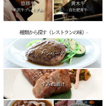
悠修牛
黄木牛
-米沢牛プレミアム-
-自社肥育牛-
-種類から探す（レストランの味）-
ハンバーグ
すみれ漬け