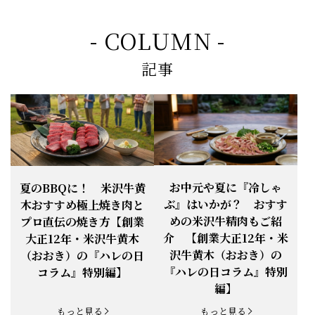
「米沢牛切落し」「ハンバーグ」「メ
ンチカツ」など、黄木の自慢が詰まっ
新着情報一覧
てます。
お知らせ
2026.5.4
定休日変更のお知らせ
- COLUMN -
【BBQ(バーベキュー)特集】これから
記事
の時期にぴったりなBBQにオススメな
お知らせ
2026.4.26
米沢牛の商品をご紹介いたします。今
回限定のBBQセットや、定番部位のお
すすめ商品もございます！
【母の日】5月10日の母の日に、
お知らせ
2026.4.13
「『ありがとう』の気持ち」をお贈り
できます。
【ご注意】1月27日（火）は終日、お
お中元や夏に『冷しゃ
夏のBBQに！ 米沢牛黄
お知らせ
2026.1.25
電話・FAXが繋がりません（8:30〜
ぶ』はいかが？ おすす
木おすすめ極上焼き肉と
18:00）
めの米沢牛精肉もご紹
プロ直伝の焼き方【創業
【恵方巻】今年の2月3日は、『米沢牛
お知らせ
介 【創業大正12年・米
2026.1.20
大正12年・米沢牛黄木
恵方巻』を！
沢牛黄木（おおき）の
（おおき）の『ハレの日
【新商品】『米沢牛だし茶漬け』発売
『ハレの日コラム』特別
コラム』特別編】
お知らせ
2026.1.15
開始！