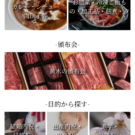
お惣菜・冷凍ご飯も
カレー・シチュー
の・加工品・佃煮・タ
肉団子等
レ
-頒布会-
黄木の頒布会
-目的から探す-