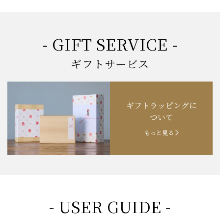
お知らせ
2025.3.22
「新生活応援フェア」開催中！
お知らせ
2025.2.5
「米沢牛もつ鍋セット」発売！
お知らせ
2025.1.15
「肉の賀まつり」開催！
- GIFT SERVICE -
お知らせ
2024.11.1
「お歳暮特集」開催中！
ギフトサービス
お知らせ
2024.10.18
【創業祭】１０１年目に突入！
ギフトラッピングに
お知らせ
202４.09.18
【秋の味覚祭】食欲の秋！
ついて
もっと見る