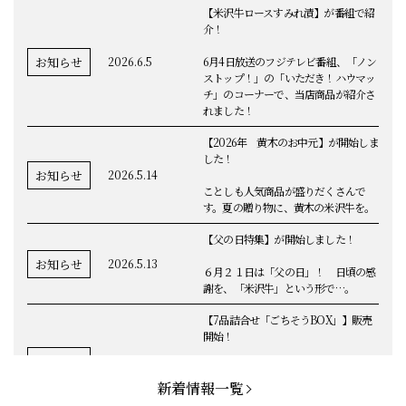
最新情報
【米沢牛ロースすみれ漬】が番組で紹
介！
お知らせ
2026.6.5
6月4日放送のフジテレビ番組、「ノン
ストップ！」の「いただき！ハウマッ
チ」のコーナーで、当店商品が紹介さ
れました！
【2026年 黄木のお中元】が開始しま
した！
お知らせ
2026.5.14
ことしも人気商品が盛りだくさんで
す。夏の贈り物に、黄木の米沢牛を。
【父の日特集】が開始しました！
お知らせ
2026.5.13
６月２１日は「父の日」！ 日頃の感
謝を、「米沢牛」という形で…。
【7品詰合せ「ごちそうBOX」】販売
開始！
お知らせ
2026.5.1