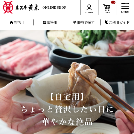
__ITM_CNT__
ONLINE SHOP
LOGIN
CART
自宅用
贈答用
価格で探す
ご利用ガイド