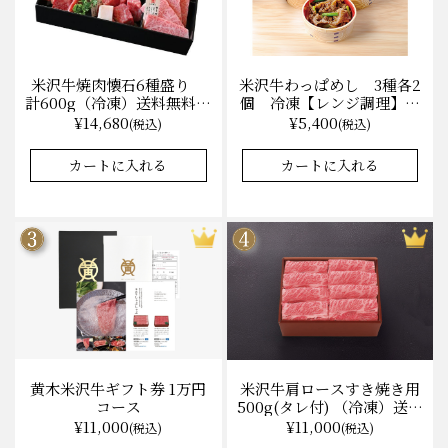
米沢牛焼肉懐石6種盛り
米沢牛わっぱめし 3種各2
計600g（冷凍）送料無料
個 冷凍【レンジ調理】化
化粧箱入
粧箱入
¥14,680
¥5,400
(税込)
(税込)
★★★★★
★★★★★
4.6
31件
カートに入れる
カートに入れる
黄木米沢牛ギフト券 1万円
米沢牛肩ロースすき焼き用
コース
500g(タレ付) （冷凍）送料