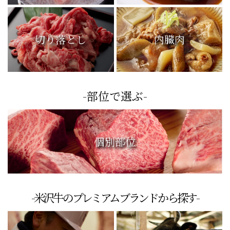
切り落とし
内臓肉
-部位で選ぶ-
個別部位
-米沢牛のプレミアムブランドから探す-