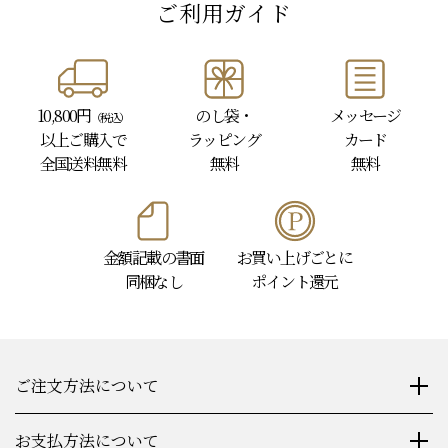
- USER GUIDE -
ご利用ガイド
10,800円
のし袋・
メッセージ
（税込）
以上
ご購入で
ラッピング
カード
全国送料無料
無料
無料
金額記載の書面
お買い上げごとに
同梱なし
ポイント還元
ご注文方法について