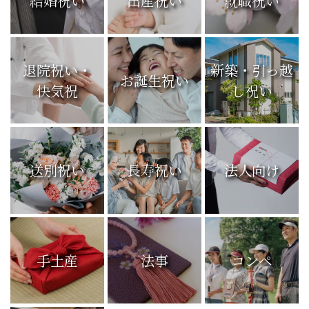
結婚内祝・
出産内祝・
進学・
結婚祝い
出産祝い
就職祝い
退院祝い・
新築・引っ越
お誕生祝い
快気祝
し祝い
送別祝い
長寿祝い
法人向け
手土産
法事
コンペ