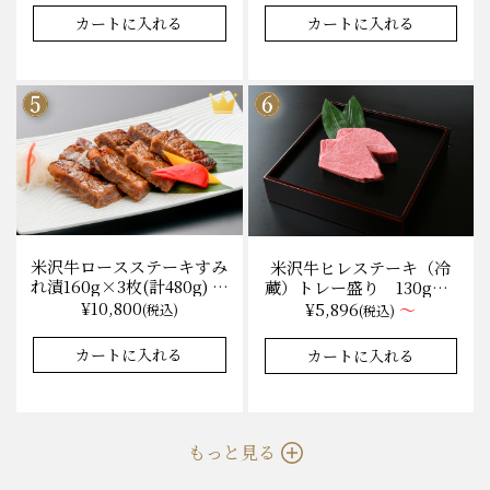
無料 化粧箱入
¥11,000
¥11,000
(税込)
(税込)
★★★★★
★★★★★
4.7
47件
カートに入れる
カートに入れる
米沢牛ロースステーキすみ
米沢牛ヒレステーキ（冷
れ漬160g×3枚(計480g) 木
蔵）トレー盛り 130g×1
箱入 味噌酒粕漬け/冷蔵
枚から量り売り
¥10,800
¥5,896
～
(税込)
(税込)
送料無料
カートに入れる
カートに入れる