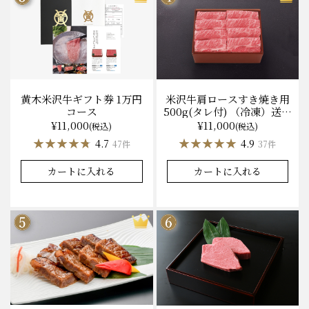
黄木米沢牛ギフト券 1万円
米沢牛肩ロースすき焼き用
コース
500g(タレ付) （冷凍）送料
無料 化粧箱入
¥11,000
¥11,000
(税込)
(税込)
★★★★★
★★★★★
★★★★★
★★★★★
4.7
4.9
47件
37件
カートに入れる
カートに入れる