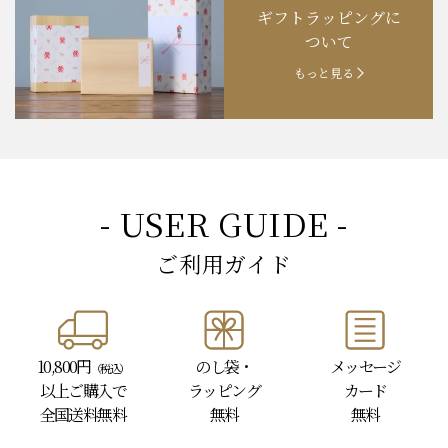
ギフトラッピングに
お知らせ
202４.09.18
【秋の味覚祭】食欲の秋！
ついて
もっと見る
- USER GUIDE -
ご利用ガイド
10,800円
のし袋・
メッセージ
（税込）
以上
ご購入で
ラッピング
カード
全国送料無料
無料
無料