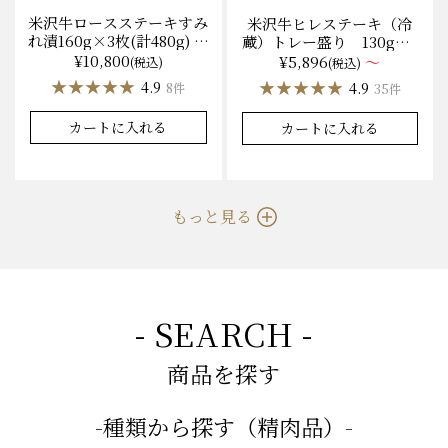
米沢牛ロースステーキすみ
米沢牛ヒレステーキ（冷
れ漬160g×3枚(計480g) 木
蔵）トレー盛り 130g×1
箱入 味噌酒粕漬け/冷蔵
枚から量り売り
¥10,800
¥5,896
～
(税込)
(税込)
送料無料
★★★★★
★★★★★
★★★★★
★★★★★
4.9
4.9
8件
35件
カートに入れる
カートに入れる
もっと見る
- SEARCH -
商品を探す
-種類から探す（精肉品）-