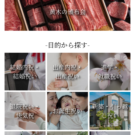
黄木の頒布会
-目的から探す-
結婚内祝・
出産内祝・
進学・
結婚祝い
出産祝い
就職祝い
退院祝い・
新築・引っ越
お誕生祝い
快気祝
し祝い