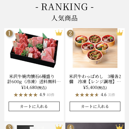
- RANKING -
人気商品
米沢牛焼肉懐石6種盛り
米沢牛わっぱめし 3種各2
計600g（冷凍）送料無料
個 冷凍【レンジ調理】化
化粧箱入
粧箱入
¥14,680
¥5,400
(税込)
(税込)
★★★★★
★★★★★
★★★★★
★★★★★
4.9
4.6
40件
31件
カートに入れる
カートに入れる