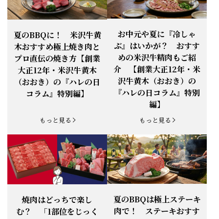
お知らせ
2026.4.13
「『ありがとう』の気持ち」をお贈り
できます。
【ご注意】1月27日（火）は終日、お
お中元や夏に『冷しゃ
夏のBBQに！ 米沢牛黄
お知らせ
2026.1.25
電話・FAXが繋がりません（8:30〜
ぶ』はいかが？ おすす
木おすすめ極上焼き肉と
18:00）
めの米沢牛精肉もご紹
プロ直伝の焼き方【創業
【恵方巻】今年の2月3日は、『米沢牛
お知らせ
介 【創業大正12年・米
2026.1.20
大正12年・米沢牛黄木
恵方巻』を！
沢牛黄木（おおき）の
（おおき）の『ハレの日
【新商品】『米沢牛だし茶漬け』発売
『ハレの日コラム』特別
コラム』特別編】
お知らせ
2026.1.15
開始！
編】
お知らせ
2025.11.3
「黄木の御歳暮」早割開始！
もっと見る
もっと見る
お知らせ
2025.9.13
「秋分の日」定休日変更のお知らせ
お知らせ
2025.6.16
新登場！一膳ご飯
お知らせ
2025.6.3
「黄木のお中元」開始！
夏のBBQは極上ステーキ
焼肉はどっちで楽し
肉で！ ステーキおすす
む？ 「1部位をじっく
お知らせ
2025.5.28
「初夏の肉祭り」開催中