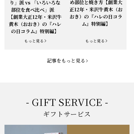
め部位と焼き方【創業大
り」派 vs 「いろいろな
正12年・米沢牛黄木（お
部位を食べ比べ」派
お知らせ
2025.5.19
「父の日特集」開催中
おき）の『ハレの日コラ
【創業大正12年・米沢牛
ム』特別編】
黄木（おおき）の『ハレ
お知らせ
2025.4.28
「BBQ企画」開催中！
の日コラム』特別編】
お知らせ
2025.4.28
「母の日企画」開催中！
もっと見る
もっと見る
お知らせ
2025.4.21
「悠修牛」が限定入荷！
記事をもっと見る
お知らせ
2025.3.22
「新生活応援フェア」開催中！
お知らせ
2025.2.5
「米沢牛もつ鍋セット」発売！
お知らせ
2025.1.15
「肉の賀まつり」開催！
- GIFT SERVICE -
お知らせ
2024.11.1
「お歳暮特集」開催中！
ギフトサービス
お知らせ
2024.10.18
【創業祭】１０１年目に突入！