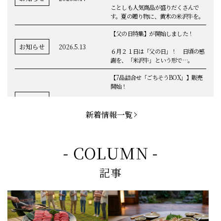
ことしも人気商品が盛りだくさんで
す。夏の贈り物に、黄木の米沢牛を。
【父の日特集】が開始しました！
お知らせ
2026.5.13
６月２１日は「父の日」！ 日頃の感
謝を、「米沢牛」という形で…。
【7品詰合せ「ごちそうBOX」】販売
開始！
お知らせ
2026.5.1
「米沢牛切落し」「ハンバーグ」「メ
ンチカツ」など、黄木の自慢が詰まっ
新着情報一覧
てます。
お知らせ
2026.5.4
定休日変更のお知らせ
- COLUMN -
【BBQ(バーベキュー)特集】これから
記事
の時期にぴったりなBBQにオススメな
お知らせ
2026.4.26
米沢牛の商品をご紹介いたします。今
回限定のBBQセットや、定番部位のお
すすめ商品もございます！
【母の日】5月10日の母の日に、