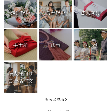
送別祝い
長寿祝い
法人向け
手土産
法事
コンペ
法人様向け
ご一括注文
もっと見る