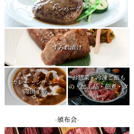
ハンバーグ
すみれ漬け
お惣菜・冷凍ご飯も
カレー・シチュー
の・加工品・佃煮・タ
肉団子等
レ
-頒布会-