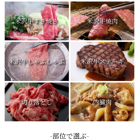
米沢牛すき焼き
米沢牛焼肉
米沢牛しゃぶしゃぶ
米沢牛ステーキ
切り落とし
内臓肉
-部位で選ぶ-