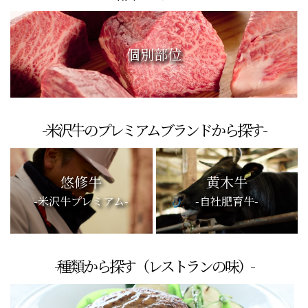
個別部位
-米沢牛のプレミアムブランドから探す-
悠修牛
黄木牛
-米沢牛プレミアム-
-自社肥育牛-
-種類から探す（レストランの味）-