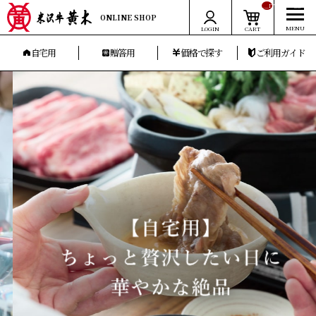
__ITM_CNT__
ONLINE SHOP
LOGIN
CART
自宅用
贈答用
価格で探す
ご利用ガイド