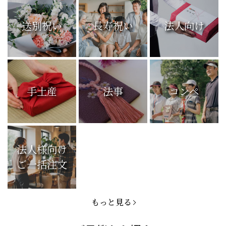
送別祝い
長寿祝い
法人向け
手土産
法事
コンペ
法人様向け
ご一括注文
もっと見る