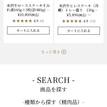
米沢牛ロースステーキすみ
米沢牛ヒレステーキ（冷
れ漬160g×3枚(計480g) 木
蔵）トレー盛り 130g×1
箱入 味噌酒粕漬け/冷蔵
枚から量り売り
¥10,800
¥5,896
～
(税込)
(税込)
送料無料
★★★★★
★★★★★
★★★★★
★★★★★
4.9
4.9
8件
35件
カートに入れる
カートに入れる
もっと見る
- SEARCH -
商品を探す
-種類から探す（精肉品）-