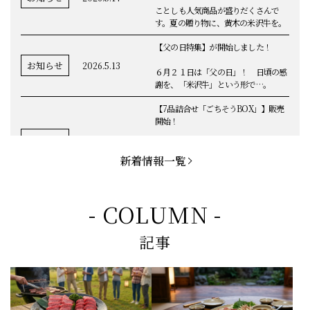
ことしも人気商品が盛りだくさんで
す。夏の贈り物に、黄木の米沢牛を。
【父の日特集】が開始しました！
お知らせ
2026.5.13
６月２１日は「父の日」！ 日頃の感
謝を、「米沢牛」という形で…。
【7品詰合せ「ごちそうBOX」】販売
開始！
お知らせ
2026.5.1
「米沢牛切落し」「ハンバーグ」「メ
ンチカツ」など、黄木の自慢が詰まっ
新着情報一覧
てます。
お知らせ
2026.5.4
定休日変更のお知らせ
- COLUMN -
【BBQ(バーベキュー)特集】これから
記事
の時期にぴったりなBBQにオススメな
お知らせ
2026.4.26
米沢牛の商品をご紹介いたします。今
回限定のBBQセットや、定番部位のお
すすめ商品もございます！
【母の日】5月10日の母の日に、