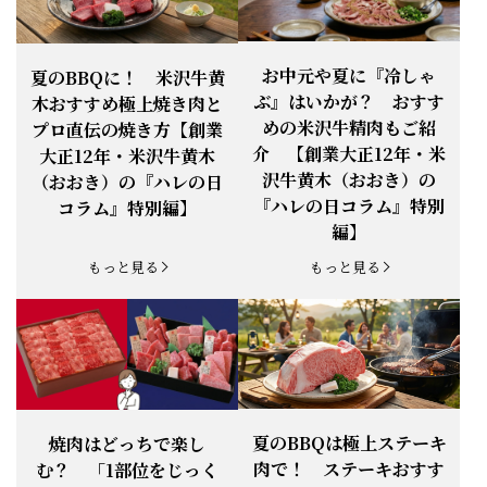
お知らせ
2026.4.13
「『ありがとう』の気持ち」をお贈り
できます。
【ご注意】1月27日（火）は終日、お
お中元や夏に『冷しゃ
夏のBBQに！ 米沢牛黄
お知らせ
2026.1.25
電話・FAXが繋がりません（8:30〜
ぶ』はいかが？ おすす
木おすすめ極上焼き肉と
18:00）
めの米沢牛精肉もご紹
プロ直伝の焼き方【創業
【恵方巻】今年の2月3日は、『米沢牛
お知らせ
介 【創業大正12年・米
2026.1.20
大正12年・米沢牛黄木
恵方巻』を！
沢牛黄木（おおき）の
（おおき）の『ハレの日
【新商品】『米沢牛だし茶漬け』発売
『ハレの日コラム』特別
コラム』特別編】
お知らせ
2026.1.15
開始！
編】
お知らせ
2025.11.3
「黄木の御歳暮」早割開始！
もっと見る
もっと見る
お知らせ
2025.9.13
「秋分の日」定休日変更のお知らせ
お知らせ
2025.6.16
新登場！一膳ご飯
お知らせ
2025.6.3
「黄木のお中元」開始！
夏のBBQは極上ステーキ
焼肉はどっちで楽し
肉で！ ステーキおすす
む？ 「1部位をじっく
お知らせ
2025.5.28
「初夏の肉祭り」開催中