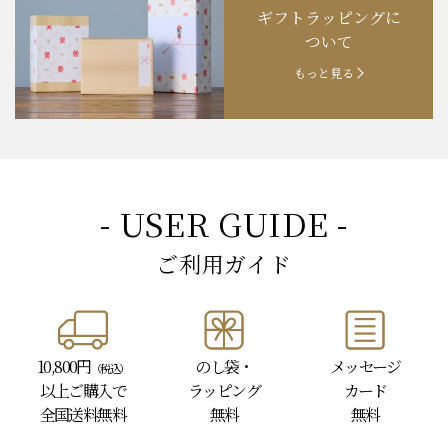
ギフトラッピングに
お知らせ
202４.09.18
【秋の味覚祭】食欲の秋！
ついて
もっと見る
- USER GUIDE -
ご利用ガイド
10,800円
のし袋・
メッセージ
（税込）
以上
ご購入で
ラッピング
カード
全国送料無料
無料
無料