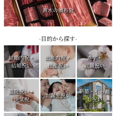
黄木の頒布会
-目的から探す-
結婚内祝・
出産内祝・
進学・
結婚祝い
出産祝い
就職祝い
退院祝い・
新築・引っ越
お誕生祝い
快気祝
し祝い