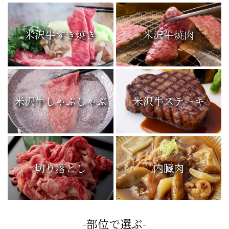
米沢牛すき焼き
米沢牛焼肉
米沢牛しゃぶしゃぶ
米沢牛ステーキ
切り落とし
内臓肉
-部位で選ぶ-