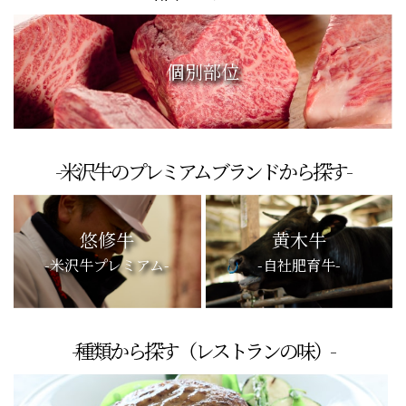
個別部位
-米沢牛のプレミアムブランドから探す-
悠修牛
黄木牛
-米沢牛プレミアム-
-自社肥育牛-
-種類から探す（レストランの味）-