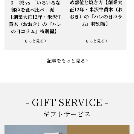
め部位と焼き方【創業大
り」派 vs 「いろいろな
正12年・米沢牛黄木（お
部位を食べ比べ」派
お知らせ
2025.5.19
「父の日特集」開催中
おき）の『ハレの日コラ
【創業大正12年・米沢牛
ム』特別編】
黄木（おおき）の『ハレ
お知らせ
2025.4.28
「BBQ企画」開催中！
の日コラム』特別編】
お知らせ
2025.4.28
「母の日企画」開催中！
もっと見る
もっと見る
お知らせ
2025.4.21
「悠修牛」が限定入荷！
記事をもっと見る
お知らせ
2025.3.22
「新生活応援フェア」開催中！
お知らせ
2025.2.5
「米沢牛もつ鍋セット」発売！
お知らせ
2025.1.15
「肉の賀まつり」開催！
- GIFT SERVICE -
お知らせ
2024.11.1
「お歳暮特集」開催中！
ギフトサービス
お知らせ
2024.10.18
【創業祭】１０１年目に突入！