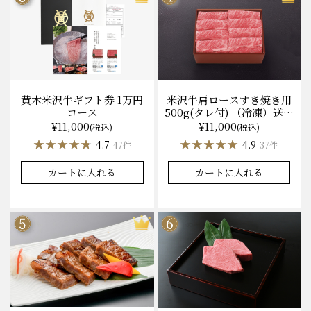
黄木米沢牛ギフト券 1万円
米沢牛肩ロースすき焼き用
コース
500g(タレ付) （冷凍）送料
無料 化粧箱入
¥11,000
¥11,000
(税込)
(税込)
★★★★★
★★★★★
★★★★★
★★★★★
4.7
4.9
47件
37件
カートに入れる
カートに入れる