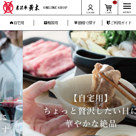
__ITM_CNT__
ONLINE SHOP
LOGIN
CART
自宅用
贈答用
価格で探す
ご利用ガイド