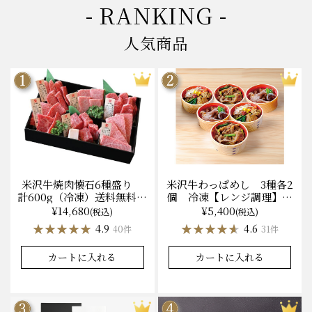
- RANKING -
人気商品
米沢牛焼肉懐石6種盛り
米沢牛わっぱめし 3種各2
計600g（冷凍）送料無料
個 冷凍【レンジ調理】化
化粧箱入
粧箱入
¥14,680
¥5,400
(税込)
(税込)
★★★★★
★★★★★
★★★★★
★★★★★
4.9
4.6
40件
31件
カートに入れる
カートに入れる