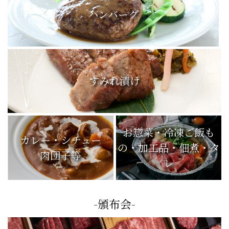
ハンバーグ
すみれ漬け
お惣菜・冷凍ご飯も
カレー・シチュー
の・加工品・佃煮・タ
肉団子等
レ
-頒布会-