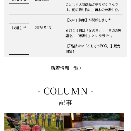
ことしも人気商品が盛りだくさんで
す。夏の贈り物に、黄木の米沢牛を。
【父の日特集】が開始しました！
お知らせ
2026.5.13
６月２１日は「父の日」！ 日頃の感
謝を、「米沢牛」という形で…。
【7品詰合せ「ごちそうBOX」】販売
開始！
お知らせ
2026.5.1
「米沢牛切落し」「ハンバーグ」「メ
ンチカツ」など、黄木の自慢が詰まっ
新着情報一覧
てます。
お知らせ
2026.5.4
定休日変更のお知らせ
- COLUMN -
【BBQ(バーベキュー)特集】これから
記事
の時期にぴったりなBBQにオススメな
お知らせ
2026.4.26
米沢牛の商品をご紹介いたします。今
回限定のBBQセットや、定番部位のお
すすめ商品もございます！
【母の日】5月10日の母の日に、