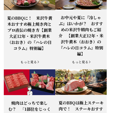
お知らせ
2026.4.13
「『ありがとう』の気持ち」をお贈り
できます。
【ご注意】1月27日（火）は終日、お
お中元や夏に『冷しゃ
夏のBBQに！ 米沢牛黄
お知らせ
2026.1.25
電話・FAXが繋がりません（8:30〜
ぶ』はいかが？ おすす
木おすすめ極上焼き肉と
18:00）
めの米沢牛精肉もご紹
プロ直伝の焼き方【創業
【恵方巻】今年の2月3日は、『米沢牛
お知らせ
介 【創業大正12年・米
2026.1.20
大正12年・米沢牛黄木
恵方巻』を！
沢牛黄木（おおき）の
（おおき）の『ハレの日
【新商品】『米沢牛だし茶漬け』発売
『ハレの日コラム』特別
コラム』特別編】
お知らせ
2026.1.15
開始！
編】
お知らせ
2025.11.3
「黄木の御歳暮」早割開始！
もっと見る
もっと見る
お知らせ
2025.9.13
「秋分の日」定休日変更のお知らせ
お知らせ
2025.6.16
新登場！一膳ご飯
お知らせ
2025.6.3
「黄木のお中元」開始！
夏のBBQは極上ステーキ
焼肉はどっちで楽し
肉で！ ステーキおすす
む？ 「1部位をじっく
お知らせ
2025.5.28
「初夏の肉祭り」開催中