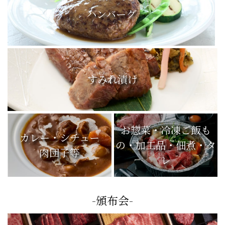
ハンバーグ
すみれ漬け
お惣菜・冷凍ご飯も
カレー・シチュー
の・加工品・佃煮・タ
肉団子等
レ
-頒布会-