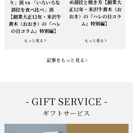
め部位と焼き方【創業大
り」派 vs 「いろいろな
正12年・米沢牛黄木（お
部位を食べ比べ」派
お知らせ
2025.5.19
「父の日特集」開催中
おき）の『ハレの日コラ
【創業大正12年・米沢牛
ム』特別編】
黄木（おおき）の『ハレ
お知らせ
2025.4.28
「BBQ企画」開催中！
の日コラム』特別編】
お知らせ
2025.4.28
「母の日企画」開催中！
もっと見る
もっと見る
お知らせ
2025.4.21
「悠修牛」が限定入荷！
記事をもっと見る
お知らせ
2025.3.22
「新生活応援フェア」開催中！
お知らせ
2025.2.5
「米沢牛もつ鍋セット」発売！
お知らせ
2025.1.15
「肉の賀まつり」開催！
- GIFT SERVICE -
お知らせ
2024.11.1
「お歳暮特集」開催中！
ギフトサービス
お知らせ
2024.10.18
【創業祭】１０１年目に突入！