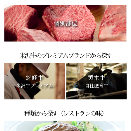
個別部位
-米沢牛のプレミアムブランドから探す-
悠修牛
黄木牛
-米沢牛プレミアム-
-自社肥育牛-
-種類から探す（レストランの味）-