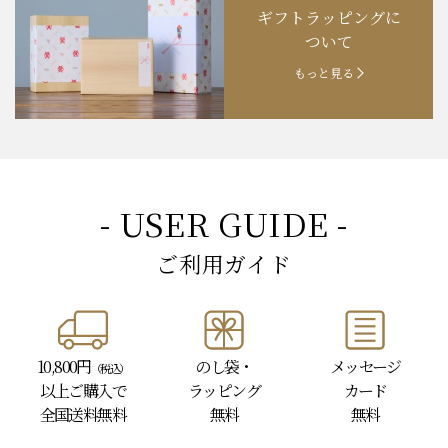
ギフトラッピングに
お知らせ
202４.09.18
【秋の味覚祭】食欲の秋！
ついて
もっと見る
- USER GUIDE -
ご利用ガイド
10,800円
のし袋・
メッセージ
（税込）
以上
ご購入で
ラッピング
カード
全国送料無料
無料
無料