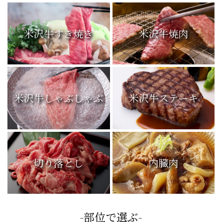
米沢牛すき焼き
米沢牛焼肉
米沢牛しゃぶしゃぶ
米沢牛ステーキ
切り落とし
内臓肉
-部位で選ぶ-