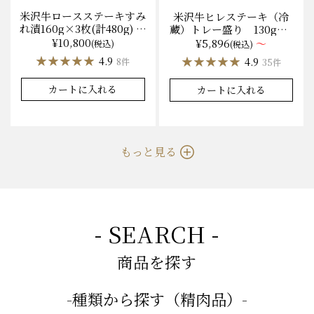
米沢牛ロースステーキすみ
米沢牛ヒレステーキ（冷
れ漬160g×3枚(計480g) 木
蔵）トレー盛り 130g×1
箱入 味噌酒粕漬け/冷蔵
枚から量り売り
¥10,800
¥5,896
～
(税込)
(税込)
送料無料
★★★★★
★★★★★
★★★★★
★★★★★
4.9
4.9
8件
35件
カートに入れる
カートに入れる
もっと見る
- SEARCH -
商品を探す
-種類から探す（精肉品）-