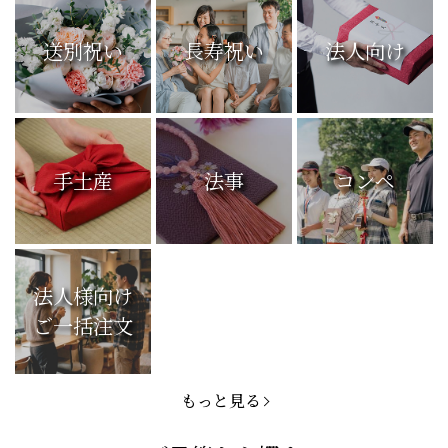
送別祝い
長寿祝い
法人向け
手土産
法事
コンペ
法人様向け
ご一括注文
もっと見る