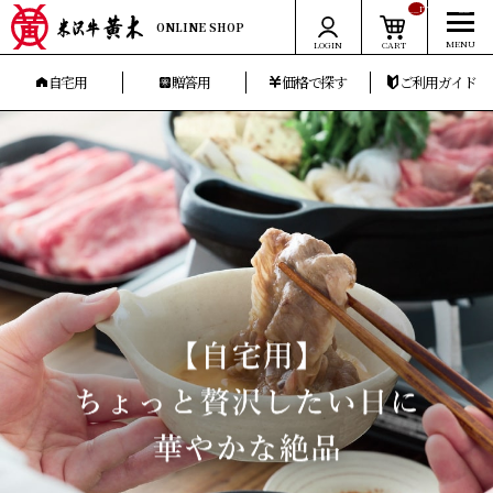
__ITM_CNT__
ONLINE SHOP
LOGIN
CART
自宅用
贈答用
価格で探す
ご利用ガイド