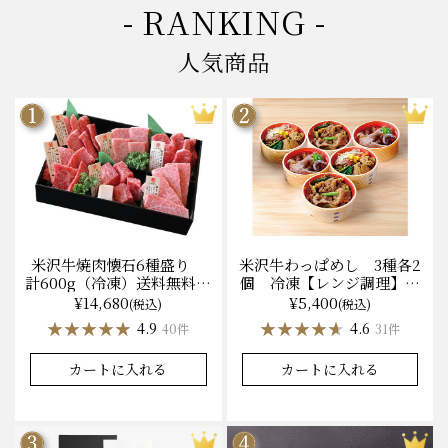
- RANKING -
人気商品
米沢牛焼肉懐石6種盛り
米沢牛わっぱめし 3種各2
計600g（冷凍）送料無料
個 冷凍【レンジ調理】化
化粧箱入
粧箱入
¥14,680
¥5,400
(税込)
(税込)
★★★★★
★★★★★
★★★★★
★★★★★
4.9
4.6
40件
31件
カートに入れる
カートに入れる