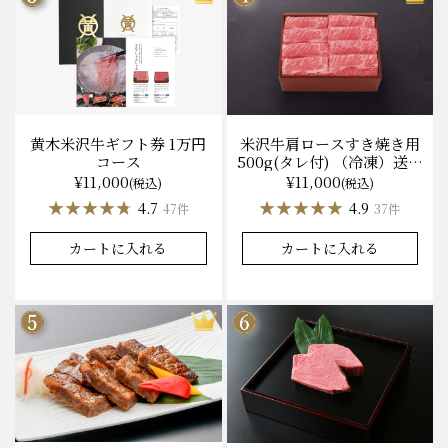
黄木米沢牛ギフト券 1万円
米沢牛肩ロースすき焼き用
コース
500g(タレ付) （冷凍）送料
無料 化粧箱入
¥11,000
¥11,000
(税込)
(税込)
★★★★★
★★★★★
★★★★★
★★★★★
4.7
4.9
47件
37件
カートに入れる
カートに入れる