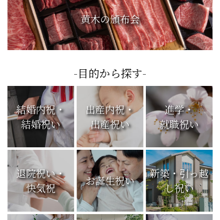
黄木の頒布会
-目的から探す-
結婚内祝・
出産内祝・
進学・
結婚祝い
出産祝い
就職祝い
退院祝い・
新築・引っ越
お誕生祝い
快気祝
し祝い