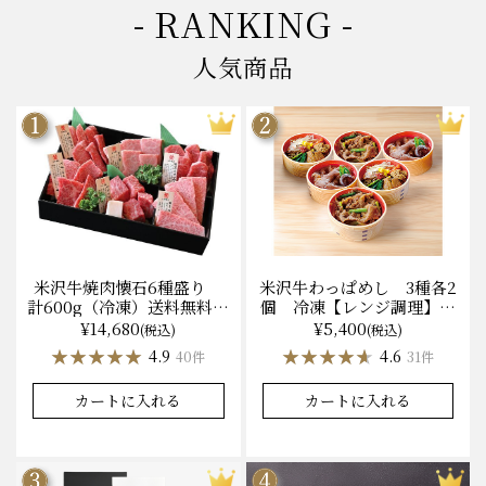
- RANKING -
人気商品
米沢牛焼肉懐石6種盛り
米沢牛わっぱめし 3種各2
計600g（冷凍）送料無料
個 冷凍【レンジ調理】化
化粧箱入
粧箱入
¥14,680
¥5,400
(税込)
(税込)
★★★★★
★★★★★
★★★★★
★★★★★
4.9
4.6
40件
31件
カートに入れる
カートに入れる