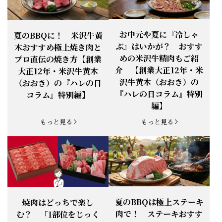
お知らせ
2026.4.13
「『ありがとう』の気持ち」をお贈り
できます。
【ご注意】1月27日（火）は終日、お
お中元や夏に『冷しゃ
夏のBBQに！ 米沢牛黄
お知らせ
2026.1.25
電話・FAXが繋がりません（8:30〜
ぶ』はいかが？ おすす
木おすすめ極上焼き肉と
18:00）
めの米沢牛精肉もご紹
プロ直伝の焼き方【創業
【恵方巻】今年の2月3日は、『米沢牛
お知らせ
介 【創業大正12年・米
2026.1.20
大正12年・米沢牛黄木
恵方巻』を！
沢牛黄木（おおき）の
（おおき）の『ハレの日
【新商品】『米沢牛だし茶漬け』発売
『ハレの日コラム』特別
コラム』特別編】
お知らせ
2026.1.15
開始！
編】
お知らせ
2025.11.3
「黄木の御歳暮」早割開始！
もっと見る
もっと見る
お知らせ
2025.9.13
「秋分の日」定休日変更のお知らせ
お知らせ
2025.6.16
新登場！一膳ご飯
お知らせ
2025.6.3
「黄木のお中元」開始！
夏のBBQは極上ステーキ
焼肉はどっちで楽し
肉で！ ステーキおすす
む？ 「1部位をじっく
お知らせ
2025.5.28
「初夏の肉祭り」開催中