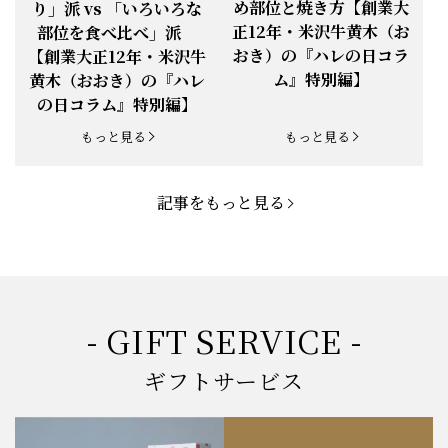
め部位と焼き方【創業大
り」派 vs 「いろいろな
正12年・米沢牛黄木（お
部位を食べ比べ」派
お知らせ
2025.5.19
「父の日特集」開催中
おき）の『ハレの日コラ
【創業大正12年・米沢牛
ム』特別編】
黄木（おおき）の『ハレ
お知らせ
2025.4.28
「BBQ企画」開催中！
の日コラム』特別編】
お知らせ
2025.4.28
「母の日企画」開催中！
もっと見る
もっと見る
お知らせ
2025.4.21
「悠修牛」が限定入荷！
記事をもっと見る
お知らせ
2025.3.22
「新生活応援フェア」開催中！
お知らせ
2025.2.5
「米沢牛もつ鍋セット」発売！
お知らせ
2025.1.15
「肉の賀まつり」開催！
- GIFT SERVICE -
お知らせ
2024.11.1
「お歳暮特集」開催中！
ギフトサービス
お知らせ
2024.10.18
【創業祭】１０１年目に突入！