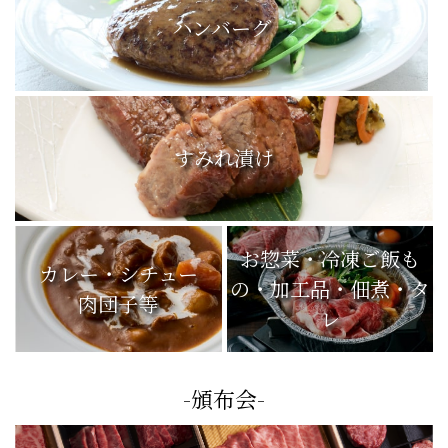
ハンバーグ
すみれ漬け
お惣菜・冷凍ご飯も
カレー・シチュー
の・加工品・佃煮・タ
肉団子等
レ
-頒布会-