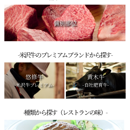
個別部位
-米沢牛のプレミアムブランドから探す-
悠修牛
黄木牛
-米沢牛プレミアム-
-自社肥育牛-
-種類から探す（レストランの味）-