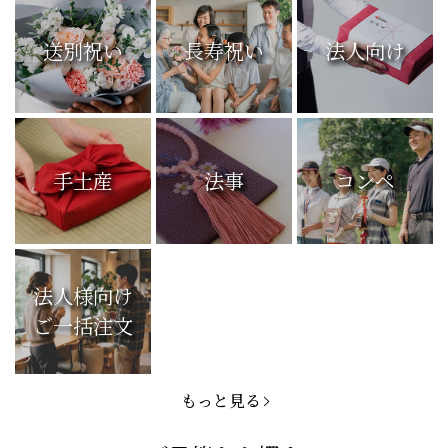
送別祝い
長寿祝い
法人向け
手土産
法事
コンペ
法人様向け
ご一括注文
もっと見る