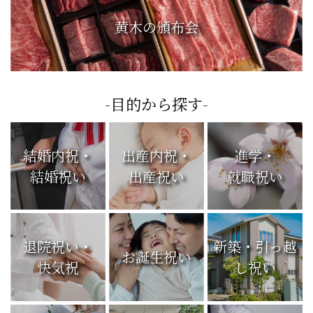
黄木の頒布会
-目的から探す-
結婚内祝・
出産内祝・
進学・
結婚祝い
出産祝い
就職祝い
退院祝い・
新築・引っ越
お誕生祝い
快気祝
し祝い