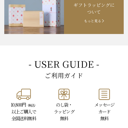
ギフトラッピングに
お知らせ
202４.09.18
【秋の味覚祭】食欲の秋！
ついて
もっと見る
- USER GUIDE -
ご利用ガイド
10,800円
のし袋・
メッセージ
（税込）
以上
ご購入で
ラッピング
カード
全国送料無料
無料
無料