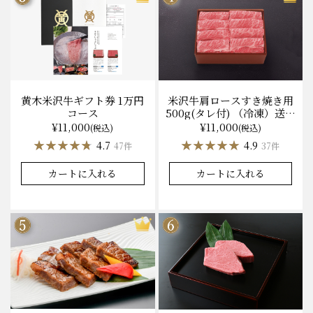
黄木米沢牛ギフト券 1万円
米沢牛肩ロースすき焼き用
コース
500g(タレ付) （冷凍）送料
無料 化粧箱入
¥11,000
¥11,000
(税込)
(税込)
★★★★★
★★★★★
★★★★★
★★★★★
4.7
4.9
47件
37件
カートに入れる
カートに入れる