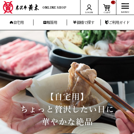
__ITM_CNT__
ONLINE SHOP
LOGIN
CART
自宅用
贈答用
価格で探す
ご利用ガイド