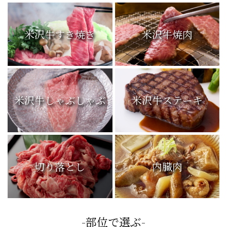
米沢牛すき焼き
米沢牛焼肉
米沢牛しゃぶしゃぶ
米沢牛ステーキ
切り落とし
内臓肉
-部位で選ぶ-