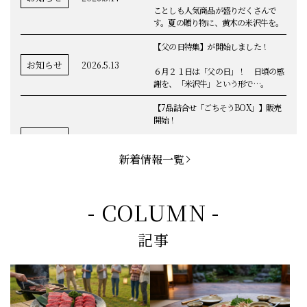
ことしも人気商品が盛りだくさんで
す。夏の贈り物に、黄木の米沢牛を。
【父の日特集】が開始しました！
お知らせ
2026.5.13
６月２１日は「父の日」！ 日頃の感
謝を、「米沢牛」という形で…。
【7品詰合せ「ごちそうBOX」】販売
開始！
お知らせ
2026.5.1
「米沢牛切落し」「ハンバーグ」「メ
ンチカツ」など、黄木の自慢が詰まっ
新着情報一覧
てます。
お知らせ
2026.5.4
定休日変更のお知らせ
- COLUMN -
【BBQ(バーベキュー)特集】これから
記事
の時期にぴったりなBBQにオススメな
お知らせ
2026.4.26
米沢牛の商品をご紹介いたします。今
回限定のBBQセットや、定番部位のお
すすめ商品もございます！
【母の日】5月10日の母の日に、