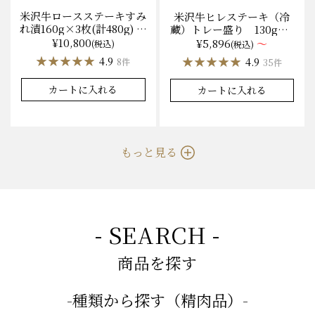
米沢牛ロースステーキすみ
米沢牛ヒレステーキ（冷
れ漬160g×3枚(計480g) 木
蔵）トレー盛り 130g×1
箱入 味噌酒粕漬け/冷蔵
枚から量り売り
¥10,800
¥5,896
～
(税込)
(税込)
送料無料
★★★★★
★★★★★
★★★★★
★★★★★
4.9
4.9
8件
35件
カートに入れる
カートに入れる
もっと見る
- SEARCH -
商品を探す
-種類から探す（精肉品）-