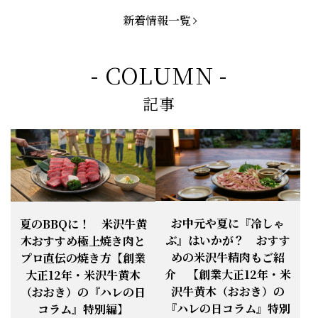
お知らせ
2026.5.1
「米沢牛切落し」「ハンバーグ」「メ
ンチカツ」など、黄木の自慢が詰まっ
新着情報一覧
てます。
お知らせ
2026.5.4
定休日変更のお知らせ
- COLUMN -
【BBQ(バーベキュー)特集】これから
記事
の時期にぴったりなBBQにオススメな
お知らせ
2026.4.26
米沢牛の商品をご紹介いたします。今
回限定のBBQセットや、定番部位のお
すすめ商品もございます！
【母の日】5月10日の母の日に、
お知らせ
2026.4.13
「『ありがとう』の気持ち」をお贈り
できます。
【ご注意】1月27日（火）は終日、お
お中元や夏に『冷しゃ
夏のBBQに！ 米沢牛黄
お知らせ
2026.1.25
電話・FAXが繋がりません（8:30〜
ぶ』はいかが？ おすす
木おすすめ極上焼き肉と
18:00）
めの米沢牛精肉もご紹
プロ直伝の焼き方【創業
【恵方巻】今年の2月3日は、『米沢牛
お知らせ
介 【創業大正12年・米
2026.1.20
大正12年・米沢牛黄木
恵方巻』を！
沢牛黄木（おおき）の
（おおき）の『ハレの日