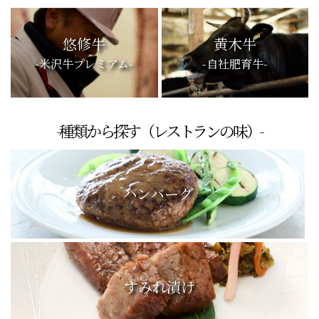
-米沢牛のプレミアムブランドから探す-
悠修牛
黄木牛
-米沢牛プレミアム-
-自社肥育牛-
-種類から探す（レストランの味）-
ハンバーグ
すみれ漬け