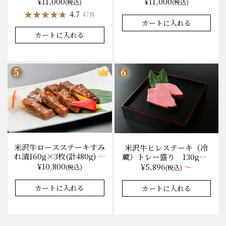
無料 化粧箱入
¥11,000
¥11,000
(税込)
(税込)
★★★★★
★★★★★
★★★★★
★★★★★
4.7
4.9
47件
37件
カートに入れる
カートに入れる
米沢牛ロースステーキすみ
米沢牛ヒレステーキ（冷
れ漬160g×3枚(計480g) 木
蔵）トレー盛り 130g×1
箱入 味噌酒粕漬け/冷蔵
枚から量り売り
¥10,800
¥5,896
～
(税込)
(税込)
送料無料
★★★★★
★★★★★
★★★★★
★★★★★
4.9
4.9
8件
35件
カートに入れる
カートに入れる