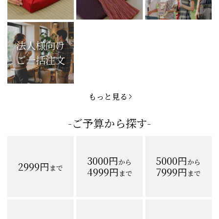
手土産
法事
コンペ
法人様向け
ご一括注文
もっと見る
-ご予算から探す-
3000円
5000円
から
から
2999円
まで
4999円
7999円
まで
まで