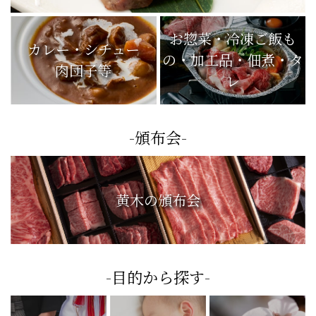
お惣菜・冷凍ご飯も
カレー・シチュー
の・加工品・佃煮・タ
肉団子等
レ
-頒布会-
黄木の頒布会
-目的から探す-