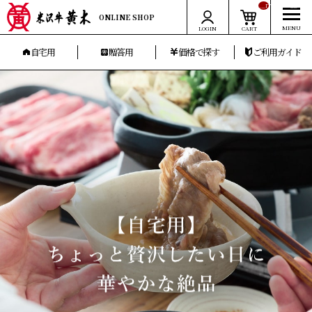
__ITM_CNT__
ONLINE SHOP
LOGIN
CART
自宅用
贈答用
価格で探す
ご利用ガイド