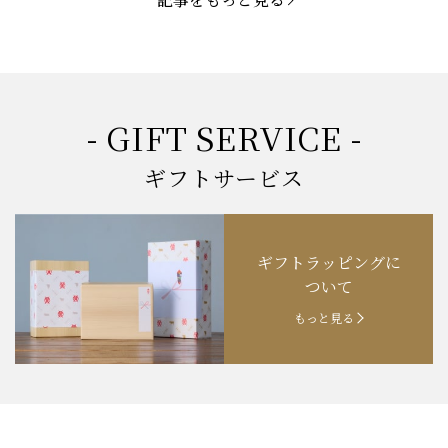
記事をもっと見る
お知らせ
2025.3.22
「新生活応援フェア」開催中！
お知らせ
2025.2.5
「米沢牛もつ鍋セット」発売！
お知らせ
2025.1.15
「肉の賀まつり」開催！
- GIFT SERVICE -
お知らせ
2024.11.1
「お歳暮特集」開催中！
ギフトサービス
お知らせ
2024.10.18
【創業祭】１０１年目に突入！
ギフトラッピングに
お知らせ
202４.09.18
【秋の味覚祭】食欲の秋！
ついて
もっと見る