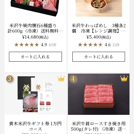
米沢牛焼肉懐石6種盛り
米沢牛わっぱめし 3種各2
計600g（冷凍）送料無料
個 冷凍【レンジ調理】化
化粧箱入
粧箱入
¥14,680
¥5,400
(税込)
(税込)
★★★★★
★★★★★
★★★★★
★★★★★
4.9
4.6
40件
31件
カートに入れる
カートに入れる
黄木米沢牛ギフト券 1万円
米沢牛肩ロースすき焼き用
コース
500g(タレ付) （冷凍）送料