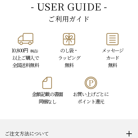
- USER GUIDE -
ご利用ガイド
10,800円
のし袋・
メッセージ
（税込）
以上
ご購入で
ラッピング
カード
全国送料無料
無料
無料
金額記載の書面
お買い上げごとに
同梱なし
ポイント還元