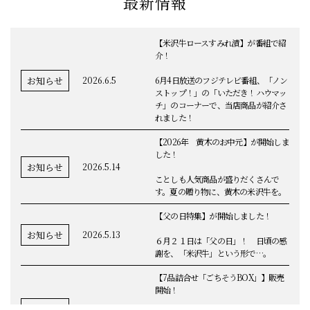
最新情報
【米沢牛ロースすみれ漬】が番組で紹
介！
お知らせ
2026.6.5
6月4日放送のフジテレビ番組、「ノン
ストップ！」の「いただき！ハウマッ
チ」のコーナーで、当店商品が紹介さ
れました！
【2026年 黄木のお中元】が開始しま
した！
お知らせ
2026.5.14
ことしも人気商品が盛りだくさんで
す。夏の贈り物に、黄木の米沢牛を。
【父の日特集】が開始しました！
お知らせ
2026.5.13
６月２１日は「父の日」！ 日頃の感
謝を、「米沢牛」という形で…。
【7品詰合せ「ごちそうBOX」】販売
開始！