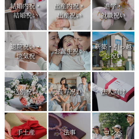
結婚内祝・
出産内祝・
進学・
結婚祝い
出産祝い
就職祝い
退院祝い・
新築・引っ越
お誕生祝い
快気祝
し祝い
送別祝い
長寿祝い
法人向け