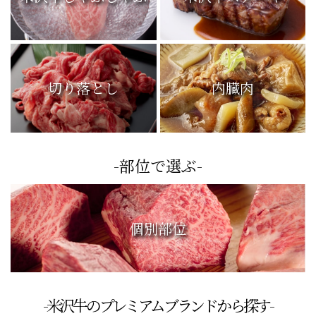
米沢牛しゃぶしゃぶ
米沢牛ステーキ
切り落とし
内臓肉
-部位で選ぶ-
個別部位