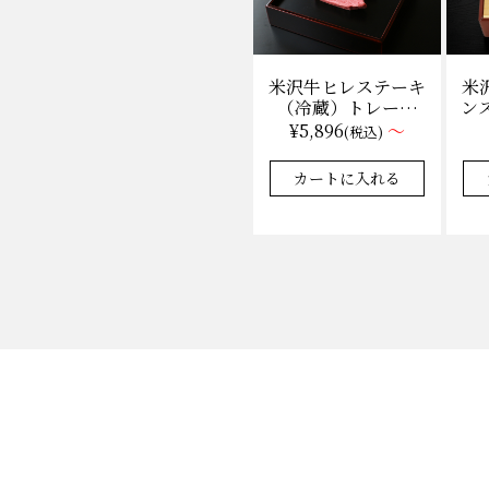
米
米沢牛ヒレステーキ
ンス
（冷蔵）トレー盛
枚
り 130g×1枚から
¥5,896
～
(税込)
量り売り
★★★★★
★★★★★
4.9
35件
カートに入れる