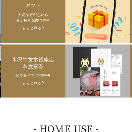
ギフト
大切な方が心から
喜ぶ特別な贈り物を
もっと見る
米沢牛黄木銀座店
お食事券
お食事ペア ご招待券
もっと見る
- HOME USE -