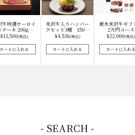
沢牛特選サーロイ
黄木米沢牛ギフ
米沢牛入りハンバー
テーキ 200g×2
2万円コース
グセット3種 150ｇ
（冷凍）送料無
各2 【凍】湯せん
¥13,500
¥22,000
¥4,536
(税込)
(税込
(税込)
料 化粧箱入
調理 化粧箱入
カートに入れる
カートに入れ
カートに入れる