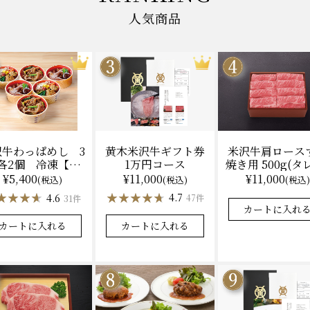
人気商品
黄木米沢牛ギフト券
米沢牛肩ロース
沢牛わっぱめし 3
1万円コース
焼き用 500g(タ
各2個 冷凍【レ
（冷凍）送料
ジ調理】化粧箱入
¥11,000
¥11,000
¥5,400
(税込)
(税込)
(税込)
化粧箱入
★★★★★
★★★★★
★★★★★
★★★★★
★★★★
★★★★
4.7
4.9
4.6
47件
31件
カートに入れる
カートに入れ
カートに入れる