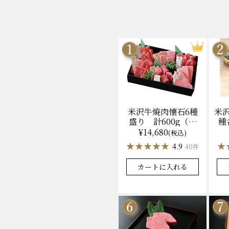
米沢牛焼肉懐石6種
米
盛り 計600g（冷
種
凍）送料無料 化粧
ン
¥14,680
(税込)
箱入
★★★★★
★★★★★
★
★
4.9
40件
カートに入れる