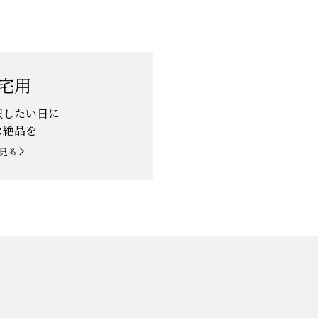
宅用
沢したい日に
な絶品を
見る