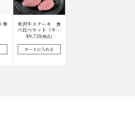
ト券
米沢牛ステーキ 食
べ比べセット（サー
ロイン100g×2枚、
¥9,720
)
(税込)
上モモ100g×2枚）
（冷凍）送料無料
る
カートに入れる
化粧箱入