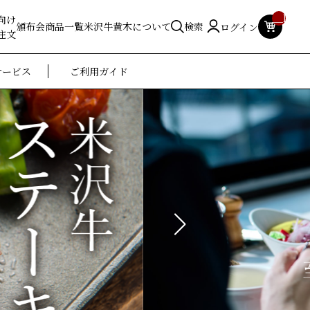
__ITM_
向け
頒布会
商品一覧
米沢牛黄木について
検索
ログイン
注文
サービス
ご利用ガイド