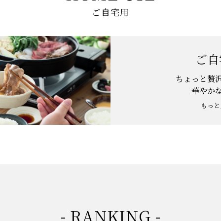
ご自宅用
ご自
ちょっと贅
華やか
もっと
- RANKING -