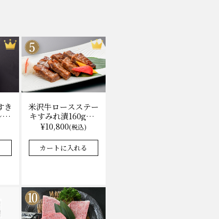
米沢牛ロースステー
すき
キすみれ漬160g×3
レ付)
枚(計480g) 木箱入
無料
¥10,800
(税込)
味噌酒粕漬け/冷蔵
★★★★★
★★★★★
4.9
8件
37件
送料無料
カートに入れる
る