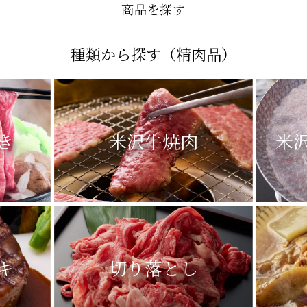
- SEARCH -
商品を探す
-種類から探す（精肉品）-
き
米沢牛焼肉
米
キ
切り落とし