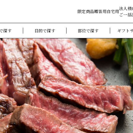
法人様
限定商品
贈答用
自宅用
ご一括
で探す
目的で探す
部位で探す
ギフト