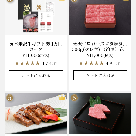
黄木米沢牛ギフト券 1万円
米沢牛肩ロースすき焼き用
コース
500g(タレ付) （冷凍）送料
無料 化粧箱入
¥11,000
¥11,000
(税込)
(税込)
★★★★★
★★★★★
★★★★★
★★★★★
4.7
4.9
47件
37件
カートに入れる
カートに入れる