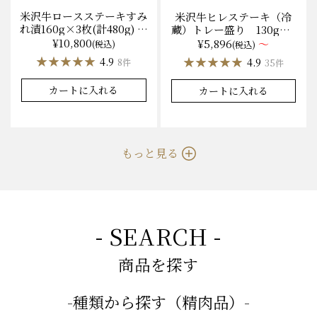
米沢牛ロースステーキすみ
米沢牛ヒレステーキ（冷
れ漬160g×3枚(計480g) 木
蔵）トレー盛り 130g×1
箱入 味噌酒粕漬け/冷蔵
枚から量り売り
¥10,800
¥5,896
～
(税込)
(税込)
送料無料
★★★★★
★★★★★
★★★★★
★★★★★
4.9
4.9
8件
35件
カートに入れる
カートに入れる
もっと見る
- SEARCH -
商品を探す
-種類から探す（精肉品）-