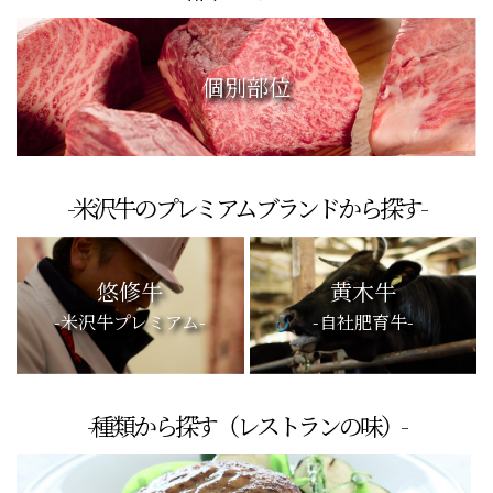
個別部位
-米沢牛のプレミアムブランドから探す-
悠修牛
黄木牛
-米沢牛プレミアム-
-自社肥育牛-
-種類から探す（レストランの味）-