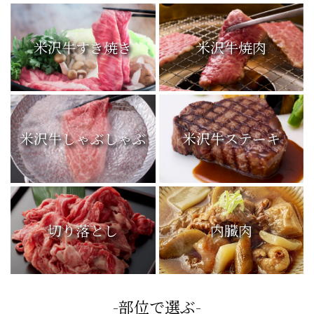
米沢牛すき焼き
米沢牛焼肉
米沢牛しゃぶしゃぶ
米沢牛ステーキ
切り落とし
内臓肉
-部位で選ぶ-