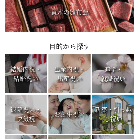
黄木の頒布会
-目的から探す-
結婚内祝・
出産内祝・
進学・
結婚祝い
出産祝い
就職祝い
退院祝い・
新築・引っ越
お誕生祝い
快気祝
し祝い