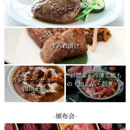
ハンバーグ
すみれ漬け
お惣菜・冷凍ご飯も
カレー・シチュー
の・加工品・佃煮・タ
肉団子等
レ
-頒布会-