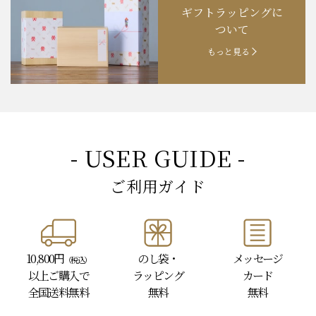
ギフトラッピングに
お知らせ
202４.09.18
【秋の味覚祭】食欲の秋！
ついて
もっと見る
- USER GUIDE -
ご利用ガイド
10,800円
のし袋・
メッセージ
（税込）
以上
ご購入で
ラッピング
カード
全国送料無料
無料
無料