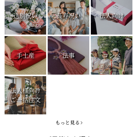
送別祝い
長寿祝い
法人向け
手土産
法事
コンペ
法人様向け
ご一括注文
もっと見る