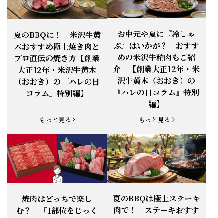
お知らせ
2026.4.13
「『ありがとう』の気持ち」をお贈り
できます。
【ご注意】1月27日（火）は終日、お
お中元や夏に『冷しゃ
夏のBBQに！ 米沢牛黄
お知らせ
2026.1.25
電話・FAXが繋がりません（8:30〜
ぶ』はいかが？ おすす
木おすすめ極上焼き肉と
18:00）
めの米沢牛精肉もご紹
プロ直伝の焼き方【創業
【恵方巻】今年の2月3日は、『米沢牛
お知らせ
介 【創業大正12年・米
2026.1.20
大正12年・米沢牛黄木
恵方巻』を！
沢牛黄木（おおき）の
（おおき）の『ハレの日
【新商品】『米沢牛だし茶漬け』発売
『ハレの日コラム』特別
コラム』特別編】
お知らせ
2026.1.15
開始！
編】
お知らせ
2025.11.3
「黄木の御歳暮」早割開始！
もっと見る
もっと見る
お知らせ
2025.9.13
「秋分の日」定休日変更のお知らせ
お知らせ
2025.6.16
新登場！一膳ご飯
お知らせ
2025.6.3
「黄木のお中元」開始！
夏のBBQは極上ステーキ
焼肉はどっちで楽し
肉で！ ステーキおすす
む？ 「1部位をじっく
お知らせ
2025.5.28
「初夏の肉祭り」開催中