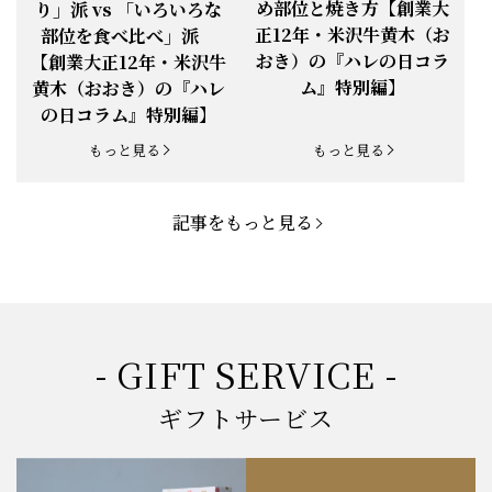
め部位と焼き方【創業大
り」派 vs 「いろいろな
正12年・米沢牛黄木（お
部位を食べ比べ」派
お知らせ
2025.5.19
「父の日特集」開催中
おき）の『ハレの日コラ
【創業大正12年・米沢牛
ム』特別編】
黄木（おおき）の『ハレ
お知らせ
2025.4.28
「BBQ企画」開催中！
の日コラム』特別編】
お知らせ
2025.4.28
「母の日企画」開催中！
もっと見る
もっと見る
お知らせ
2025.4.21
「悠修牛」が限定入荷！
記事をもっと見る
お知らせ
2025.3.22
「新生活応援フェア」開催中！
お知らせ
2025.2.5
「米沢牛もつ鍋セット」発売！
お知らせ
2025.1.15
「肉の賀まつり」開催！
- GIFT SERVICE -
お知らせ
2024.11.1
「お歳暮特集」開催中！
ギフトサービス
お知らせ
2024.10.18
【創業祭】１０１年目に突入！