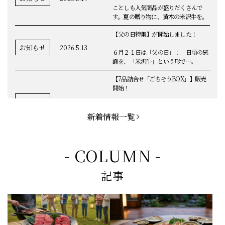
ことしも人気商品が盛りだくさんで
す。夏の贈り物に、黄木の米沢牛を。
【父の日特集】が開始しました！
お知らせ
2026.5.13
６月２１日は「父の日」！ 日頃の感
謝を、「米沢牛」という形で…。
【7品詰合せ「ごちそうBOX」】販売
開始！
お知らせ
2026.5.1
「米沢牛切落し」「ハンバーグ」「メ
ンチカツ」など、黄木の自慢が詰まっ
新着情報一覧
てます。
お知らせ
2026.5.4
定休日変更のお知らせ
- COLUMN -
【BBQ(バーベキュー)特集】これから
記事
の時期にぴったりなBBQにオススメな
お知らせ
2026.4.26
米沢牛の商品をご紹介いたします。今
回限定のBBQセットや、定番部位のお
すすめ商品もございます！
【母の日】5月10日の母の日に、