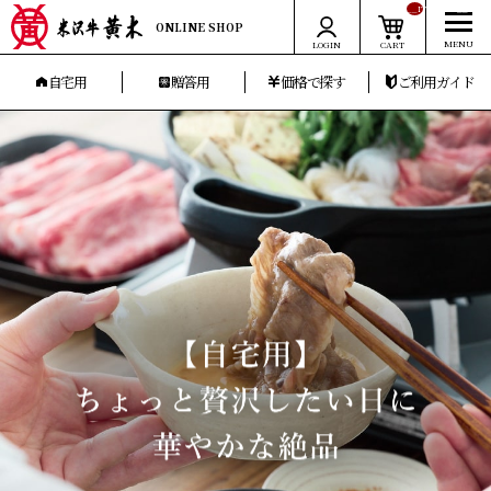
__ITM_CNT__
ONLINE SHOP
LOGIN
CART
自宅用
贈答用
価格で探す
ご利用ガイド