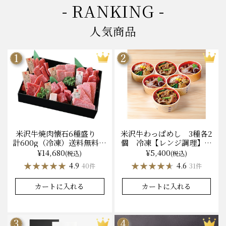
- RANKING -
人気商品
米沢牛焼肉懐石6種盛り
米沢牛わっぱめし 3種各2
計600g（冷凍）送料無料
個 冷凍【レンジ調理】化
化粧箱入
粧箱入
¥14,680
¥5,400
(税込)
(税込)
★★★★★
★★★★★
★★★★★
★★★★★
4.9
4.6
40件
31件
カートに入れる
カートに入れる