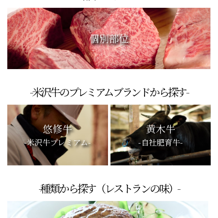
個別部位
-米沢牛のプレミアムブランドから探す-
悠修牛
黄木牛
-米沢牛プレミアム-
-自社肥育牛-
-種類から探す（レストランの味）-