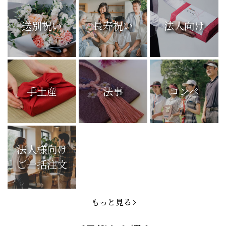
送別祝い
長寿祝い
法人向け
手土産
法事
コンペ
法人様向け
ご一括注文
もっと見る