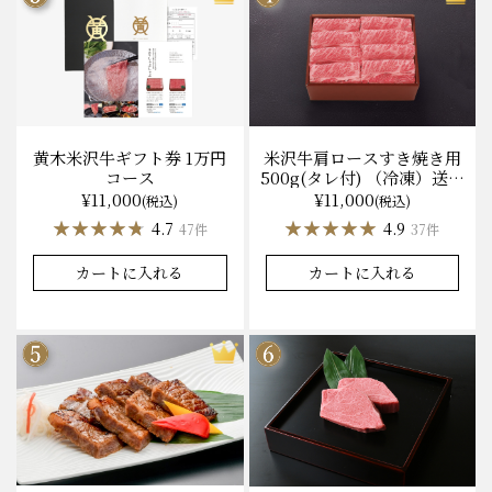
黄木米沢牛ギフト券 1万円
米沢牛肩ロースすき焼き用
コース
500g(タレ付) （冷凍）送料
無料 化粧箱入
¥11,000
¥11,000
(税込)
(税込)
★★★★★
★★★★★
★★★★★
★★★★★
4.7
4.9
47件
37件
カートに入れる
カートに入れる