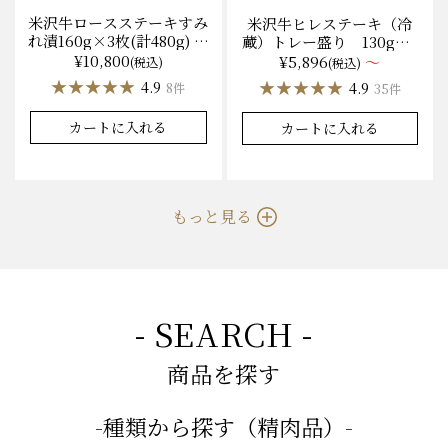
米沢牛ロースステーキすみ
米沢牛ヒレステーキ（冷
れ漬160g×3枚(計480g) 木
蔵）トレー盛り 130g×1
箱入 味噌酒粕漬け/冷蔵
枚から量り売り
¥10,800
¥5,896
～
(税込)
(税込)
送料無料
★★★★★
★★★★★
★★★★★
★★★★★
4.9
4.9
8件
35件
カートに入れる
カートに入れる
もっと見る
- SEARCH -
商品を探す
-種類から探す（精肉品）-