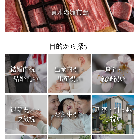
黄木の頒布会
-目的から探す-
結婚内祝・
出産内祝・
進学・
結婚祝い
出産祝い
就職祝い
退院祝い・
新築・引っ越
お誕生祝い
快気祝
し祝い