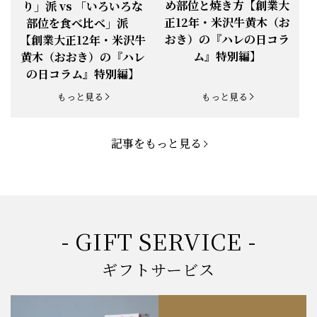
め部位と焼き方【創業大
り」派 vs 「いろいろな
正12年・米沢牛黄木（お
部位を食べ比べ」派
お知らせ
2025.5.19
「父の日特集」開催中
おき）の『ハレの日コラ
【創業大正12年・米沢牛
ム』特別編】
黄木（おおき）の『ハレ
お知らせ
2025.4.28
「BBQ企画」開催中！
の日コラム』特別編】
お知らせ
2025.4.28
「母の日企画」開催中！
もっと見る
もっと見る
お知らせ
2025.4.21
「悠修牛」が限定入荷！
記事をもっと見る
お知らせ
2025.3.22
「新生活応援フェア」開催中！
お知らせ
2025.2.5
「米沢牛もつ鍋セット」発売！
お知らせ
2025.1.15
「肉の賀まつり」開催！
- GIFT SERVICE -
お知らせ
2024.11.1
「お歳暮特集」開催中！
ギフトサービス
お知らせ
2024.10.18
【創業祭】１０１年目に突入！