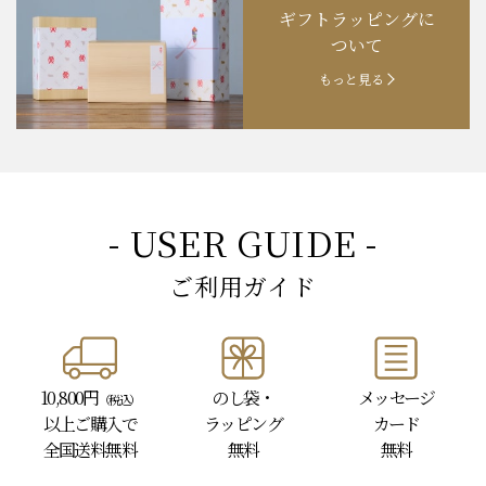
ギフトラッピングに
お知らせ
202４.09.18
【秋の味覚祭】食欲の秋！
ついて
もっと見る
- USER GUIDE -
ご利用ガイド
10,800円
のし袋・
メッセージ
（税込）
以上
ご購入で
ラッピング
カード
全国送料無料
無料
無料