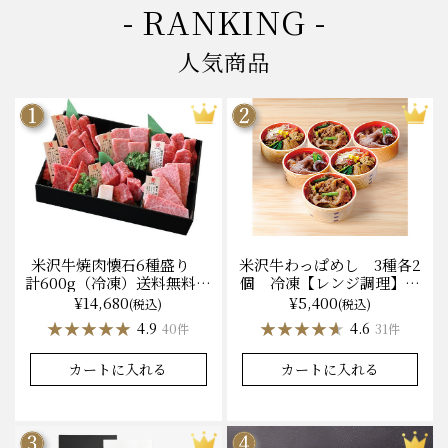
- RANKING -
人気商品
米沢牛焼肉懐石6種盛り
米沢牛わっぱめし 3種各2
計600g（冷凍）送料無料
個 冷凍【レンジ調理】化
化粧箱入
粧箱入
¥14,680
¥5,400
(税込)
(税込)
★★★★★
★★★★★
★★★★★
★★★★★
4.9
4.6
40件
31件
カートに入れる
カートに入れる