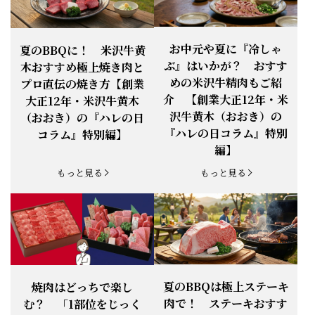
お知らせ
2026.4.13
「『ありがとう』の気持ち」をお贈り
できます。
【ご注意】1月27日（火）は終日、お
お中元や夏に『冷しゃ
夏のBBQに！ 米沢牛黄
お知らせ
2026.1.25
電話・FAXが繋がりません（8:30〜
ぶ』はいかが？ おすす
木おすすめ極上焼き肉と
18:00）
めの米沢牛精肉もご紹
プロ直伝の焼き方【創業
【恵方巻】今年の2月3日は、『米沢牛
お知らせ
介 【創業大正12年・米
2026.1.20
大正12年・米沢牛黄木
恵方巻』を！
沢牛黄木（おおき）の
（おおき）の『ハレの日
【新商品】『米沢牛だし茶漬け』発売
『ハレの日コラム』特別
コラム』特別編】
お知らせ
2026.1.15
開始！
編】
お知らせ
2025.11.3
「黄木の御歳暮」早割開始！
もっと見る
もっと見る
お知らせ
2025.9.13
「秋分の日」定休日変更のお知らせ
お知らせ
2025.6.16
新登場！一膳ご飯
お知らせ
2025.6.3
「黄木のお中元」開始！
夏のBBQは極上ステーキ
焼肉はどっちで楽し
肉で！ ステーキおすす
む？ 「1部位をじっく
お知らせ
2025.5.28
「初夏の肉祭り」開催中