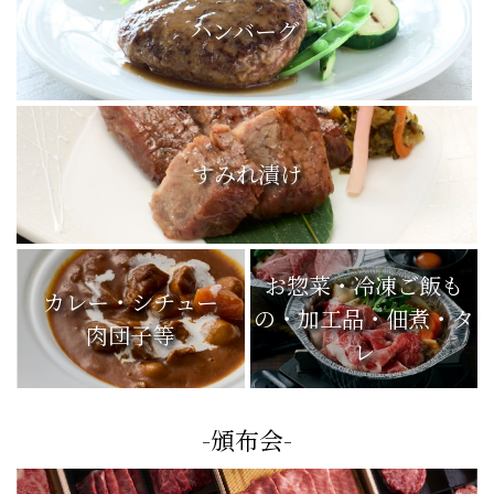
ハンバーグ
すみれ漬け
お惣菜・冷凍ご飯も
カレー・シチュー
の・加工品・佃煮・タ
肉団子等
レ
-頒布会-