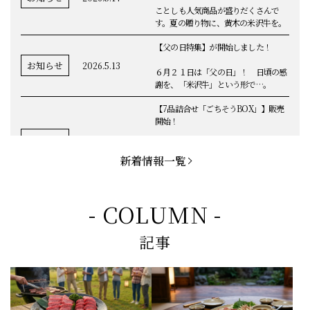
ことしも人気商品が盛りだくさんで
す。夏の贈り物に、黄木の米沢牛を。
【父の日特集】が開始しました！
お知らせ
2026.5.13
６月２１日は「父の日」！ 日頃の感
謝を、「米沢牛」という形で…。
【7品詰合せ「ごちそうBOX」】販売
開始！
お知らせ
2026.5.1
「米沢牛切落し」「ハンバーグ」「メ
ンチカツ」など、黄木の自慢が詰まっ
新着情報一覧
てます。
お知らせ
2026.5.4
定休日変更のお知らせ
- COLUMN -
【BBQ(バーベキュー)特集】これから
記事
の時期にぴったりなBBQにオススメな
お知らせ
2026.4.26
米沢牛の商品をご紹介いたします。今
回限定のBBQセットや、定番部位のお
すすめ商品もございます！
【母の日】5月10日の母の日に、