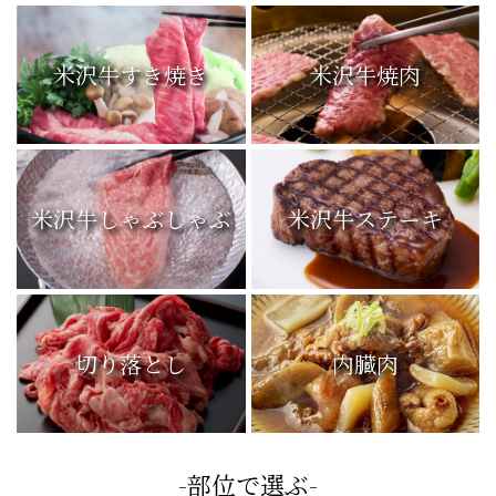
米沢牛すき焼き
米沢牛焼肉
米沢牛しゃぶしゃぶ
米沢牛ステーキ
切り落とし
内臓肉
-部位で選ぶ-