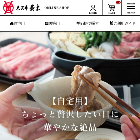
__ITM_CNT__
ONLINE SHOP
LOGIN
CART
自宅用
贈答用
価格で探す
ご利用ガイド