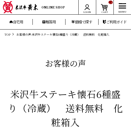
__ITM_CNT__
ONLINE SHOP
LOGIN
CART
自宅用
贈答用
価格で探す
ご利用ガイド
TOP
お客様の声:米沢牛ステーキ懐石6種盛り（冷蔵） 送料無料 化粧箱入
お客様の声
米沢牛ステーキ懐石6種盛
り（冷蔵） 送料無料 化
粧箱入