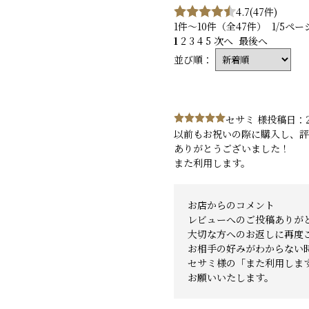
4.7
(47件)
1件～10件（全47件） 1/5ペー
1
2
3
4
5
次へ
最後へ
並び順：
セサミ 様
投稿日：2
以前もお祝いの際に購入し、評
ありがとうございました！
また利用します。
お店からのコメント
レビューへのご投稿ありが
大切な方へのお返しに再度
お相手の好みがわからない
セサミ様の「また利用しま
お願いいたします。