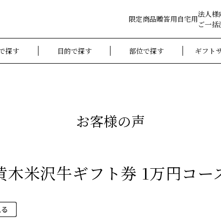
法人様
限定商品
贈答用
自宅用
ご一括
で探す
目的で探す
部位で探す
ギフト
お客様の声
黄木米沢牛ギフト券 1万円コー