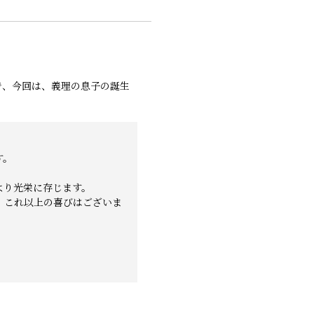
で、今回は、義理の息子の誕生
す。
より光栄に存じます。
、これ以上の喜びはございま