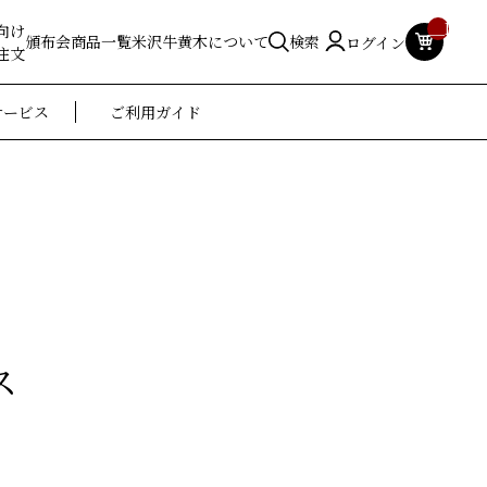
__ITM_
向け
頒布会
商品一覧
米沢牛黄木について
検索
ログイン
注文
サービス
ご利用ガイド
ス